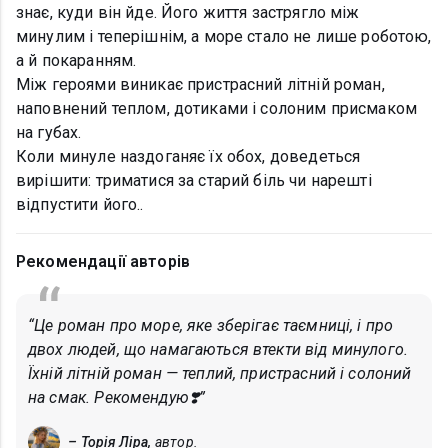
знає, куди він йде. Його життя застрягло між
минулим і теперішнім, а море стало не лише роботою,
а й покаранням.
Між героями виникає пристрасний літній роман,
наповнений теплом, дотиками і солоним присмаком
на губах.
Коли минуле наздоганяє їх обох, доведеться
вирішити: триматися за старий біль чи нарешті
відпустити його..
Рекомендації авторів
“Це роман про море, яке зберігає таємниці, і про
двох людей, що намагаються втекти від минулого.
Їхній літній роман — теплий, пристрасний і солоний
на смак. Рекомендую❣️”
– Торія Ліра,
автор.