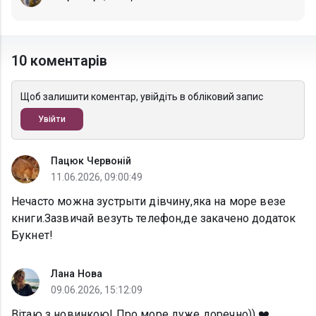
10 коментарів
Щоб залишити коментар, увійдіть в обліковий запис
Увійти
Пацюк Червоній
11.06.2026, 09:00:49
Нечасто можна зустрыти дівчину,яка на море везе
книги.Зазвичай везуть телефон,де закачено додаток
Букнет!
Лана Нова
09.06.2026, 15:12:09
Вітаю з новинкою! Про море дуже доречно)) ❤️