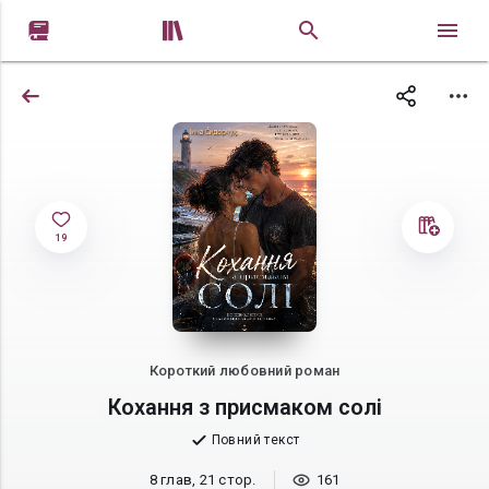


19
Короткий любовний роман
Кохання з присмаком солі
Повний текст
8 глав, 21 стор.
161