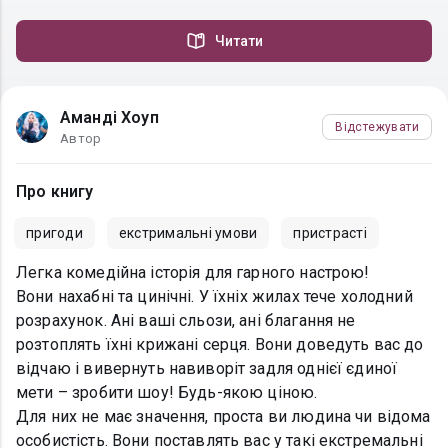
Читати
Аманді Хоуп
Відстежувати
Автор
Про книгу
пригоди
екстримальні умови
пристрасті
Легка комедійна історія для гарного настрою!
Вони нахабні та цинічні. У їхніх жилах тече холодний
розрахунок. Ані ваші сльози, ані благання не
розтоплять їхні крижані серця. Вони доведуть вас до
відчаю і вивернуть навиворіт задля однієї єдиної
мети – зробити шоу! Будь-якою ціною.
Для них не має значення, проста ви людина чи відома
особистість. Вони поставлять вас у такі екстремальні