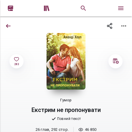


283
Гумор
Екстрим не пропонувати
Повний текст
26 глав, 292 стор.
46 850