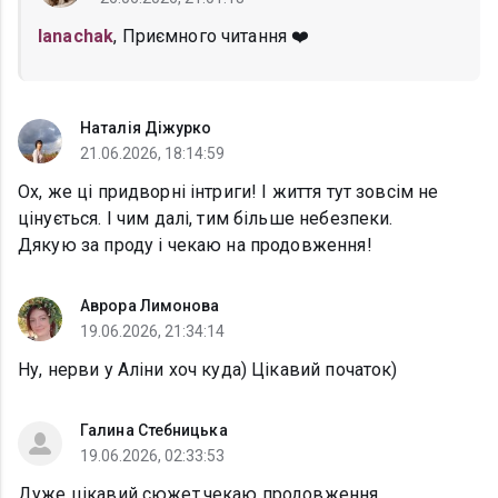
lanachak
, Приємного читання ❤️
Наталія Діжурко
21.06.2026, 18:14:59
Ох, же ці придворні інтриги! І життя тут зовсім не
цінується. І чим далі, тим більше небезпеки.
Дякую за проду і чекаю на продовження!
Аврора Лимонова
19.06.2026, 21:34:14
Ну, нерви у Аліни хоч куда) Цікавий початок)
Галина Стебницька
19.06.2026, 02:33:53
Дуже цікавий сюжет,чекаю продовження