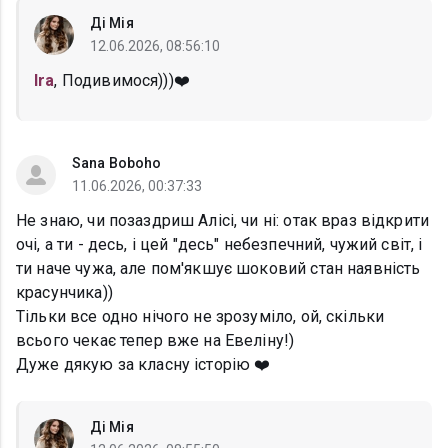
Ді Мія
12.06.2026, 08:56:10
Ira
, Подивимося)))❤️
Sana Boboho
11.06.2026, 00:37:33
Не знаю, чи позаздриш Алісі, чи ні: отак враз відкрити
очі, а ти - десь, і цей "десь" небезпечний, чужий світ, і
ти наче чужа, але пом'якшує шоковий стан наявність
красунчика))
Тільки все одно нічого не зрозуміло, ой, скільки
всього чекає тепер вже на Евеліну!)
Дуже дякую за класну історію ❤️
Ді Мія