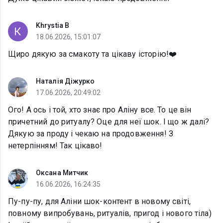
Khrystia B
18.06.2026, 15:01:07
Щиро дякую за смакоту та цікаву історію!❤️
Наталія Діжурко
17.06.2026, 20:49:02
Ого! А ось і той, хто знає про Аліну все. То це він
причетний до ритуалу? Оце для неї шок. І що ж далі?
Дякую за проду і чекаю на продовження! З
нетерпінням! Так цікаво!
Оксана Митчик
16.06.2026, 16:24:35
Пу-пу-пу, для Аліни шок-контент в новому світі,
повному випробувань, ритуалів, пригод і нового тіла)