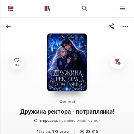


219
Фентезі
Дружина ректора - потраплянка!
В процесі
:
повільно оновлюється
49 глав, 173 стор.
23 816