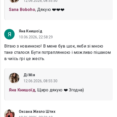
12.06.2026, 08:55:50
Sana Boboho
, Дякую ❤️❤️❤️
Яна Книшоїд
10.06.2026, 22:58:29
Вітаю з новинкою! В мене був шок, якби зі мною
таке сталося. Бути потраплянкою і можливо пішаком
в чиїсь грі це жесть.
Ді Мія
12.06.2026, 08:55:30
Яна Книшоїд
, Щиро дякую ❤️ Згодна)
Оксана Жезло Штих