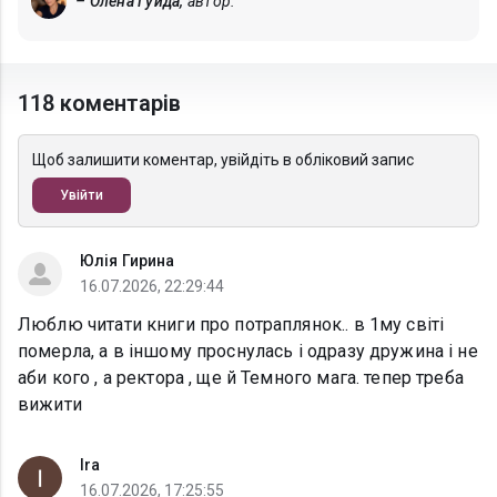
– Олена Гуйда,
автор.
118 коментарів
Щоб залишити коментар, увійдіть в обліковий запис
Увійти
Юлія Гирина
16.07.2026, 22:29:44
Люблю читати книги про потраплянок.. в 1му світі
померла, а в іншому проснулась і одразу дружина і не
аби кого , а ректора , ще й Темного мага. тепер треба
вижити
Ira
16.07.2026, 17:25:55