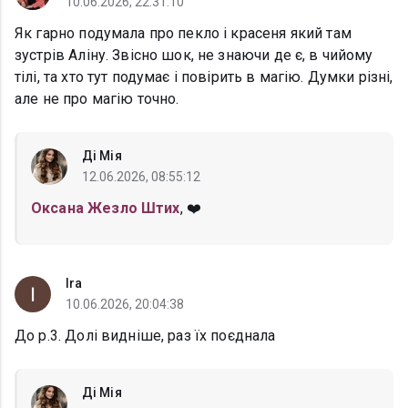
10.06.2026, 22:31:10
Як гарно подумала про пекло і красеня який там
зустрів Аліну. Звісно шок, не знаючи де є, в чийому
тілі, та хто тут подумає і повірить в магію. Думки різні,
але не про магію точно.
Ді Мія
12.06.2026, 08:55:12
Оксана Жезло Штих
, ❤️
Ira
10.06.2026, 20:04:38
До р.3. Долі видніше, раз їх поєднала
Ді Мія