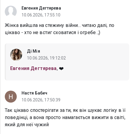
Евгения Дегтярева
10.06.2026, 17:55:10
Жінка вийшла на стежину війни... читаю далі, по
цікаво - хто не встиг сховатися і огребе. ;)
Ді Мія
10.06.2026, 19:12:02
Евгения Дегтярева
, ❤️
Настя Бабич
10.06.2026, 17:50:39
Так цікаво спостерігати за ти, як він шукає логіку в її
поведінці, а вона просто намагається вижити в світі,
який для неї чужий