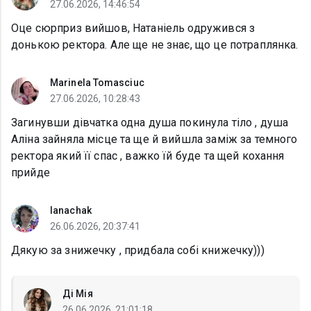
27.06.2026, 14:46:54
Оце сюрприз вийшов, Натаніель одружився з
донькою ректора. Але ще не знає, що це потраплянка.
Marinela Tomasciuc
27.06.2026, 10:28:43
Загинувши дівчатка одна душа покинула тіло , душа
Аліна зайняла місце та ще й вийшла заміж за темного
ректора який її спас , важко їй буде та щей кохання
прийде
lanachak
26.06.2026, 20:37:41
Дякую за знижечку , придбала собі книжечку)))
Ді Мія
26.06.2026, 21:01:18