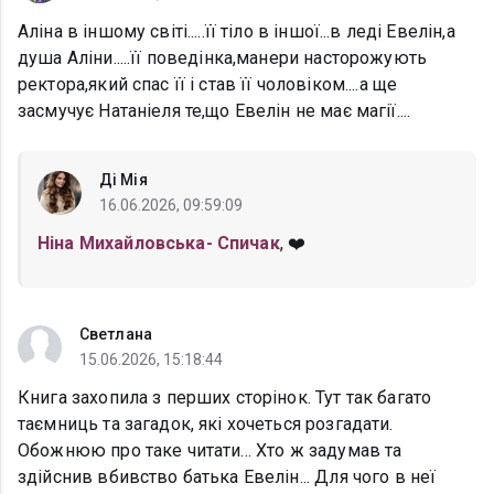
Аліна в іншому світі.....її тіло в іншої...в леді Евелін,а
душа Аліни.....її поведінка,манери насторожують
ректора,який спас її і став її чоловіком....а ще
засмучує Натаніеля те,що Евелін не має магії....
Ді Мія
16.06.2026, 09:59:09
Ніна Михайловська- Спичак
, ❤️
Светлана
15.06.2026, 15:18:44
Книга захопила з перших сторінок. Тут так багато
таємниць та загадок, які хочеться розгадати.
Обожнюю про таке читати... Хто ж задумав та
здійснив вбивство батька Евелін... Для чого в неї