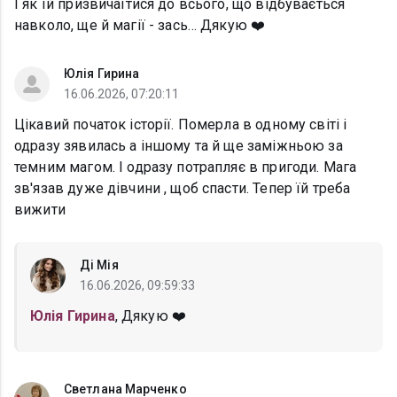
І як їй призвичаїтися до всього, що відбувається
навколо, ще й магії - зась… Дякую ❤️
Юлія Гирина
16.06.2026, 07:20:11
Цікавий початок історії. Померла в одному світі і
одразу зявилась а іншому та й ще заміжньою за
темним магом. І одразу потрапляє в пригоди. Мага
зв'язав дуже дівчини , щоб спасти. Тепер їй треба
вижити
Ді Мія
16.06.2026, 09:59:33
Юлія Гирина
, Дякую ❤️
Светлана Марченко