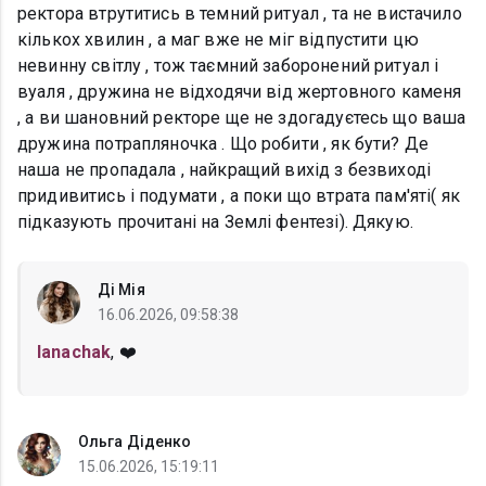
ректора втрутитись в темний ритуал , та не вистачило
кількох хвилин , а маг вже не міг відпустити цю
невинну світлу , тож таємний заборонений ритуал і
вуаля , дружина не відходячи від жертовного каменя
, а ви шановний ректоре ще не здогадуєтесь що ваша
дружина потрапляночка . Що робити , як бути? Де
наша не пропадала , найкращий вихід з безвиході
придивитись і подумати , а поки що втрата пам'яті( як
підказують прочитані на Землі фентезі). Дякую.
Ді Мія
16.06.2026, 09:58:38
lanachak
, ❤️
Ольга Діденко
15.06.2026, 15:19:11