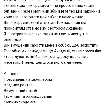
закривавленими руками — не просто випадковий
рятівник. Через магічний збій він тепер мій законний
чоловік, і розірвати цей зв'язок неможливо.
Він — королівський дізнавач Темних, який під
прикриттям став новим ректором Академії.
Я — потраплянка, яка гадки не має, в чиєму тілі
опинилася.
Він змушений забрати мене з собою, щоб захистити.
Та щойно ми прибудемо до Академії, стане зрозуміло:
хтось дуже хотів бачити господарку цього тіла
мертвою. І тепер цей хтось полює на мене.
У тексті є:
Потраплянка з характером
Владний ректор
Вимушений шлюб
Таємниці та розслідування
Магічна академія