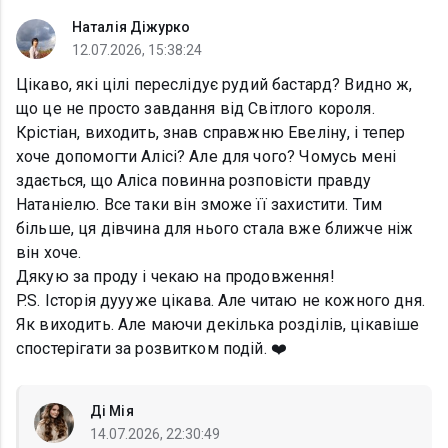
Наталія Діжурко
12.07.2026, 15:38:24
Цікаво, які цілі переслідує рудий бастард? Видно ж,
що це не просто завдання від Світлого короля.
Крістіан, виходить, знав справжню Евеліну, і тепер
хоче допомогти Алісі? Але для чого? Чомусь мені
здається, що Аліса повинна розповісти правду
Натаніелю. Все таки він зможе її захистити. Тим
більше, ця дівчина для нього стала вже ближче ніж
він хоче.
Дякую за проду і чекаю на продовження!
P.S. Історія дуууже цікава. Але читаю не кожного дня.
Як виходить. Але маючи декілька розділів, цікавіше
спостерігати за розвитком подій. ❤️
Ді Мія
14.07.2026, 22:30:49