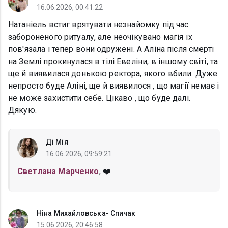
16.06.2026, 00:41:22
Натаніель встиг врятувати незнайомку під час
забороненого ритуалу, але неочікувано магія їх
пов'язала і тепер вони одружені. А Аліна після смерті
на Землі прокинулася в тілі Евеліни, в іншому світі, та
ще й виявилася донькою ректора, якого вбили. Дуже
непросто буде Аліні, ще й виявилося , що магії немає і
не може захистити себе. Цікаво , що буде далі.
Дякую.
Ді Мія
16.06.2026, 09:59:21
Светлана Марченко
, ❤️
Ніна Михайловська- Спичак
15.06.2026, 20:46:58