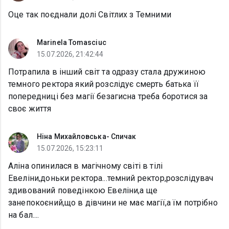
Оце так поєднали долі Світлих з Темними
Marinela Tomasciuc
15.07.2026, 21:42:44
Потрапила в інший світ та одразу стала дружиною
темного ректора який розслідує смерть батька її
попередниці без магії безагисна треба боротися за
своє життя
Ніна Михайловська- Спичак
15.07.2026, 15:23:11
Аліна опинилася в магічному світі в тілі
Евеліни,доньки ректора...темний ректор,розслідувач
здивований поведінкою Евеліни,а ще
занепокоєний,що в дівчини не має магії,а їм потрібно
на бал....