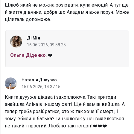
Шлюб який не можна розірвати, купа емоцій. А тут ще
й життя дівчини, добре що Академія вже поруч. Може
цілитель допоможе.
Ді Мія
16.06.2026, 09:58:25
Ольга Діденко
, ❤️
Наталія Діжурко
15.06.2026, 14:37:15
Книга дуууже цікава і захоплююча. Такі пригоди
знайшла Аліна в іншому світі. Ще й заміж вийшла. А
тепер треба розібратися, хто ж так хоче її смерті, і
чому вбили її батька? Та і чоловік у неї виявляється
не такий і простий. Люблю такі історії!❤️❤️❤️