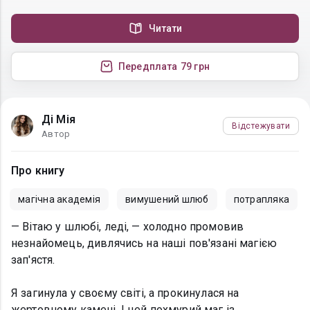
Читати
Передплата
79 грн
Ді Мія
Відстежувати
Автор
Про книгу
магічна академія
вимушений шлюб
потрапляка
— Вітаю у шлюбі, леді, — холодно промовив
незнайомець, дивлячись на наші пов'язані магією
зап'ястя.
Я загинула у своєму світі, а прокинулася на
жертовному камені. І цей похмурий маг із