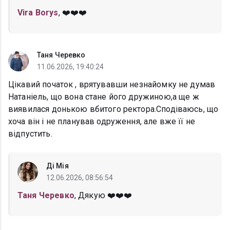
Vira Borys
, ❤️❤️❤️
Таня Черевко
11.06.2026, 19:40:24
Цікавий початок , врятувавши незнайомку не думав
Натаніель, що вона стане його дружиною,а ще ж
виявилася донькою вбитого ректора.Сподіваюсь, що
хоча він і не планував одруження, але вже її не
відпустить.
Ді Мія
12.06.2026, 08:56:54
Таня Черевко
, Дякую ❤️❤️❤️