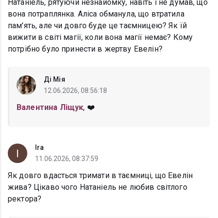
Натаніель, рятуючи незнайомку, навіть і не думав, що
вона потраплянка. Аліса обманула, що втратила
пам'ять, але чи довго буде це таємницею? Як їй
вижити в світі магії, коли вона магії немає? Кому
потрібно було принести в жертву Евелін?
Ді Мія
12.06.2026, 08:56:18
Валентина Ліщук
, ❤️
Ira
11.06.2026, 08:37:59
Як довго вдасться тримати в таємниці, що Евелін
жива? Цікаво чого Натаніель не любив світлого
ректора?