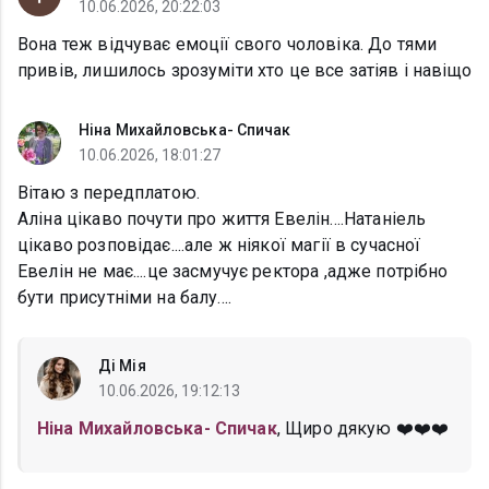
10.06.2026, 20:22:03
Вона теж відчуває емоції свого чоловіка. До тями
привів, лишилось зрозуміти хто це все затіяв і навіщо
Ніна Михайловська- Спичак
10.06.2026, 18:01:27
Вітаю з передплатою.
Аліна цікаво почути про життя Евелін....Натаніель
цікаво розповідає....але ж ніякої магії в сучасної
Евелін не має....це засмучує ректора ,адже потрібно
бути присутніми на балу....
Ді Мія
10.06.2026, 19:12:13
Ніна Михайловська- Спичак
, Щиро дякую ❤️❤️❤️