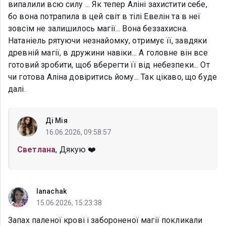
випалили всю силу ... Як тепер Аліні захистити себе,
бо вона потрапила в цей світ в тілі Евелін та в неї
зовсім не залишилось магії... Вона беззахисна.
Натаніель рятуючи незнайомку, отримує її, завдяки
древній магії, в дружини навіки... А головне він все
готовий зробити, щоб вберегти її від небезпеки... От
чи готова Аліна довіритись йому... Так цікаво, що буде
далі.
Ді Мія
16.06.2026, 09:58:57
Светлана
, Дякую ❤️
lanachak
15.06.2026, 15:23:38
Запах паленої крові і забороненої магії покликали