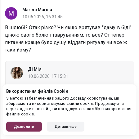
Marina Marina
10.06.2026, 16:31:45
В шлюбі? Отак різко? Чи якщо врятував "даму в біді"
ціною свого болю і тавруванням, то все? От тепер
питання краще було душу віддати ритуалу чи все ж
таки йому?
Ді Мія
10.06.2026, 17:15:31
Marina Marina
, Ахаха, точно)))) ❤️❤️❤️
Використання файлів Cookie
З метою забезпечення кращого досвіду користувача, ми
збираємо та використовуємо файли cookie. Продовжуючи
переглядати наш сайт, ви погоджуєтеся на збір і використання
Светлана
файлів cookie.
10.06.2026, 15:43:53
Дозволити
Детальніше
Вітаю з передплатою! Успіху книзі