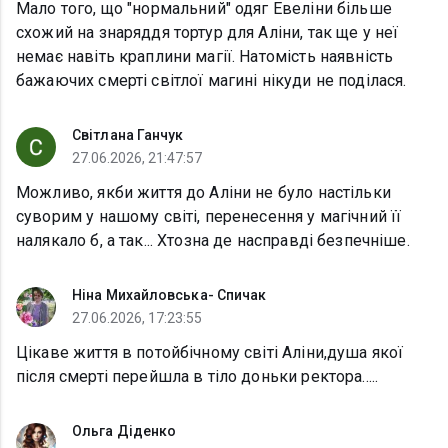
Мало того, що "нормальний" одяг Евеліни більше
схожий на знаряддя тортур для Аліни, так ще у неї
немає навіть краплини магії. Натомість наявність
бажаючих смерті світлої магині нікуди не поділася.
Світлана Ганчук
27.06.2026, 21:47:57
Можливо, якби життя до Аліни не було настільки
суворим у нашому світі, перенесення у магічний її
налякало б, а так... Хтозна де насправді безпечніше.
Ніна Михайловська- Спичак
27.06.2026, 17:23:55
Цікаве життя в потойбічному світі Аліни,душа якої
після смерті перейшла в тіло доньки ректора.....
Ольга Діденко