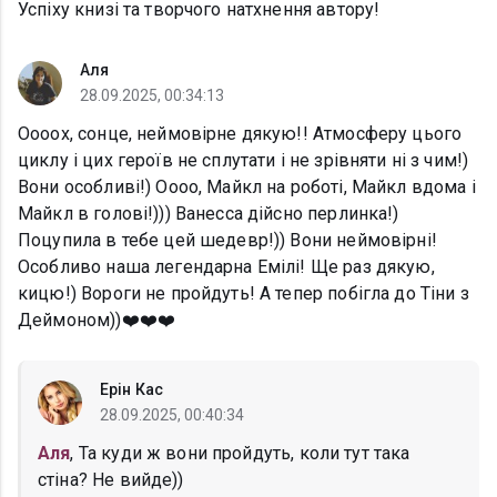
Успіху книзі та творчого натхнення автору!
Аля
28.09.2025, 00:34:13
Оооох, сонце, неймовірне дякую!! Атмосферу цього
циклу і цих героїв не сплутати і не зрівняти ні з чим!)
Вони особливі!) Оооо, Майкл на роботі, Майкл вдома і
Майкл в голові!))) Ванесса дійсно перлинка!)
Поцупила в тебе цей шедевр!)) Вони неймовірні!
Особливо наша легендарна Емілі! Ще раз дякую,
кицю!) Вороги не пройдуть! А тепер побігла до Тіни з
Деймоном))❤️❤️❤️
Ерін Кас
28.09.2025, 00:40:34
Аля
, Та куди ж вони пройдуть, коли тут така
стіна? Не вийде))