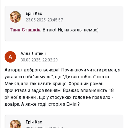
Ерін Кас
23.05.2025, 23:45:57
Таня Сташків
, Вітаю! Ні, на жаль, немає)
Алла Литвин
30.03.2025, 22:02:29
Авторці, доброго вечора! Починаючи читати роман, я
уявляла собі "чомусь ", що "Дихаю тобою" скаже
Майкл, але так навіть краще. Хороший роман
прочитала з задовленням. Вражає впевненість 18
річної дівчини , що у стосунках головне правило -
довіра. А якже тоді історія з Емілі?
Ерін Кас