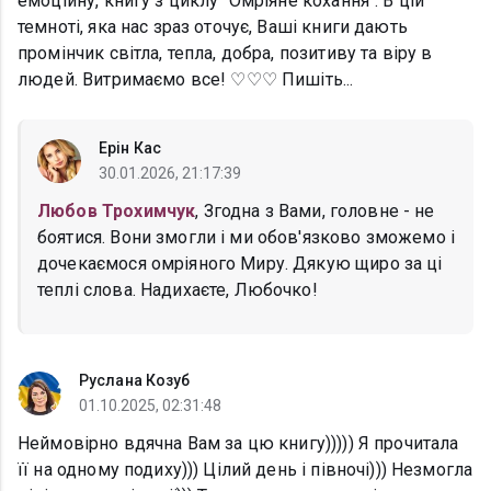
емоційну, книгу з циклу "Омріяне кохання". В цій
темноті, яка нас зраз оточує, Ваші книги дають
промінчик світла, тепла, добра, позитиву та віру в
людей. Витримаємо все! ♡♡♡ Пишіть...
Ерін Кас
30.01.2026, 21:17:39
Любов Трохимчук
, Згодна з Вами, головне - не
боятися. Вони змогли і ми обов'язково зможемо і
дочекаємося омріяного Миру. Дякую щиро за ці
теплі слова. Надихаєте, Любочко!
Руслана Козуб
01.10.2025, 02:31:48
Неймовірно вдячна Вам за цю книгу))))) Я прочитала
її на одному подиху))) Цілий день і півночі))) Незмогла