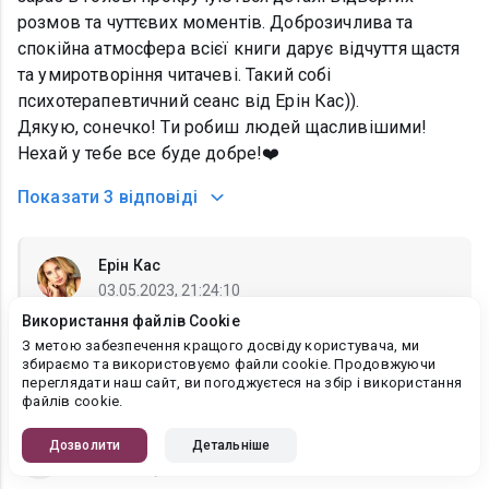
розмов та чуттєвих моментів. Доброзичлива та
спокійна атмосфера всієї книги дарує відчуття щастя
та умиротворіння читачеві. Такий собі
психотерапевтичний сеанс від Ерін Кас)).
Дякую, сонечко! Ти робиш людей щасливішими!
Нехай у тебе все буде добре!❤️
Показати
3 відповіді
Ерін Кас
03.05.2023, 21:24:10
Використання файлів Cookie
Оксана, Як мило))) Я чекатиму. Але не забувай
З метою забезпечення кращого досвіду користувача, ми
про Катерину, вона чекає теж))
збираємо та використовуємо файли cookie. Продовжуючи
переглядати наш сайт, ви погоджуєтеся на збір і використання
файлів cookie.
Inna
Дозволити
Детальніше
24.04.2023, 23:14:02