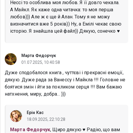
Нессі то особлива моя любов. Я її довго чекала.
А Майкл. Як каже одна читачка: то моя перша
любов))) Але ж є ще й Алан. Тому я не можу
визначитися вже 5 років)) Ну, а Емілі чекає свою
історію. Я знайшла цей файл)) Дякую, сонечко ♥
Марта Федорчук
01.07.2025, 10:40:58
Дуже сподобалося книга , чуттєві і прекрасні емоції,
дякую. Дуже рада за Ванессу і Майкла !!! Головне не
боятися змін і йти за покликом серця !!! Вам бажаю
натхнення, миру, добра... )))
Ерін Кас
18.09.2025, 22:10:28
Марта Федорчук
, Щиро дякую ♥ Радію, що вам