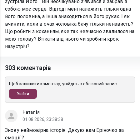
зустріла Його... Він неочікувано з'явився й забрав з
собою моє серце. Відтоді мені належить тільки одна
його половина, а інша знаходиться в його руках. І як
вчинити, коли в очах чоловіка бачу тільки ненависть?
Що робити з коханням, яке так невчасно звалилося на
мою голову? Втікати від нього чи зробити крок
назустріч?
303 коментарів
Щоб залишити коментар, увійдіть в обліковий запис
Увійти
Наталія
01.08.2026, 23:38:38
Знову неймовірна історія. Дякую вам Еріночко за
емоції.?