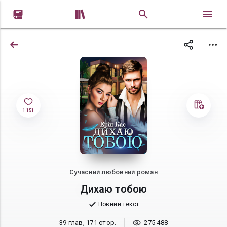


1 151
Сучасний любовний роман
Дихаю тобою
Повний текст
39 глав, 171 стор.
275 488