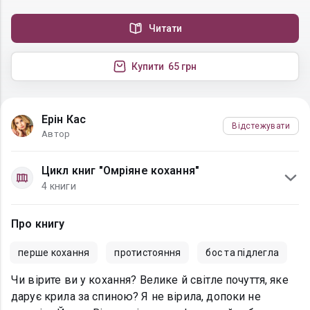
Читати
Купити
65 грн
Ерін Кас
Відстежувати
Автор
Цикл книг "Омріяне кохання"
4 книги
Про книгу
перше кохання
протистояння
бос та підлегла
Чи вірите ви у кохання? Велике й світле почуття, яке
дарує крила за спиною? Я не вірила, допоки не