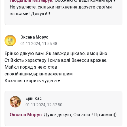
Людмила Казмірук
, Обожнюю ваші коментарі ♥️
Не уявляєте, скільки натхнення даруєте своїми
словами! Дякую!!!
Оксана Морус
01.11.2024, 11:55:48
Ерінко дякую вам .Як завжди цікаво, емоційно.
Стійкість характеру і сила волі Ванесси вражає.
Майкл поряд з нею став
спокійнішим,вріановаженішим.
Кохання творить чудеса.♥️
Ерін Кас
01.11.2024, 12:37:50
Оксана Морус
, Дуже дякую, Оксанко! Приємно))