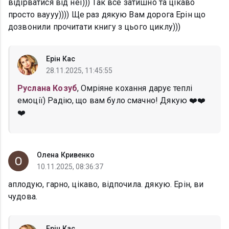
відірватися від неї))) Так все затишно та цікаво
просто ваууу)))) Ще раз дякую Вам дорога Ерін що
дозвонили прочитати книгу з цього циклу)))
Ерін Кас
28.11.2025, 11:45:55
Руслана Козуб
, Омріяне кохання дарує теплі
емоції) Радію, що вам було смачно! Дякую ❤️❤️
❤️
Олена Кривенко
10.11.2025, 08:36:37
аплодую, гарно, цікаво, відпочила. дякую. Ерін, ви
чудова.
Ерін Кас