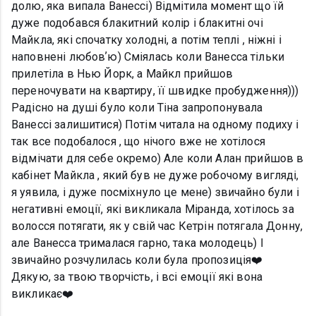
долю, яка випала Ванессі) Відмітила момент що їй
дуже подобався блакитний колір і блакитні очі
Майкла, які спочатку холодні, а потім теплі , ніжні і
наповнені любовʼю) Сміялась коли Ванесса тільки
прилетіла в Нью Йорк, а Майкл прийшов
переночувати на квартиру, її швидке пробудження)))
Радісно на душі було коли Тіна запропонувала
Ванессі залишитися) Потім читала на одному подиху і
так все подобалося , що нічого вже не хотілося
відмічати для себе окремо) Але коли Алан прийшов в
кабінет Майкла , який був не дуже робочому вигляді,
я уявила, і дуже посміхнуло це мене) звичайно були і
негативні емоції, які викликала Міранда, хотілось за
волосся потягати, як у свій час Кетрін потягала Донну,
але Ванесса трималася гарно, така молодець) І
звичайно розчулилась коли була пропозиція❤️
Дякую, за твою творчість, і всі емоції які вона
викликає❤️