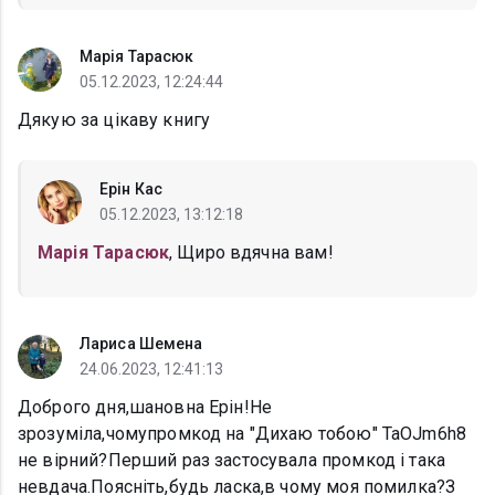
Марія Тарасюк
05.12.2023, 12:24:44
Дякую за цікаву книгу
Ерін Кас
05.12.2023, 13:12:18
Марія Тарасюк
, Щиро вдячна вам!
Лариса Шемена
24.06.2023, 12:41:13
Доброго дня,шановна Ерін!Не
зрозуміла,чомупромкод на "Дихаю тобою" TaOJm6h8
не вірний?Перший раз застосувала промкод і така
невдача.Поясніть,будь ласка,в чому моя помилка?З