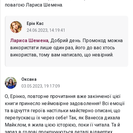
повагою Лариса Шемена.
Ерін Кас
24.06.2023, 14:19:41
Лариса Шемена
, Добрий день. Промокод можна
використати лише один раз, його до вас хтось
використав, тому вам написало, що невірний.
Оксана
03.05.2023, 19:17:09
О, Ерінко, повторне прочитання вже закінченої цієї
книги принесло неймовірне задоволення! Всі емоції
та відчуття героїв настільки майстерно описані, що
перепускаєш їх через себе! Так, як Ванесса дихала
Майклом, я жила цією історією, поки її читала. Та й
зараз в голові прокручуються деталі відвертих