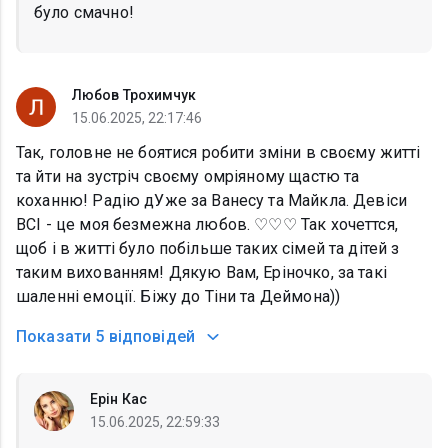
було смачно!
Любов Трохимчук
15.06.2025, 22:17:46
Так, головне не боятися робити зміни в своєму житті
та йти на зустріч своєму омріяному щастю та
коханню! Радію дУже за Ванесу та Майкла. Девіси
ВСІ - це моя безмежна любов. ♡♡♡ Так хочеттся,
щоб і в житті було побільше таких сімей та дітей з
таким вихованням! Дякую Вам, Еріночко, за такі
шаленні емоції. Біжу до Тіни та Деймона))
Показати
5 відповідей
Ерін Кас
15.06.2025, 22:59:33