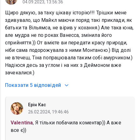
04.09.2023, 13:56:36
Щиро дякую, за таку цікаву історію!!! Трішки мене
здивувало, що Майкл маючи поряд такі приклади, як
батьки та Вільямса, не вірив у кохання.) Але така юна,
але мудра не по роках Ванесса, змінила його
сприйняття.)) От вмієте ви передати красу природи,
ніби сама подорожувала з ними Монтаною.) Від долі
не втечеш, Тіна попрацювала таким собі амурчиком.)
Надіюся десь за углом і на них з Деймоном вже
зачекалися.)
Показати
5 відповідей
Ерін Кас
26.02.2024, 19:46:46
Valentina
, Я тільки побачила коментар)) А вже
все є))