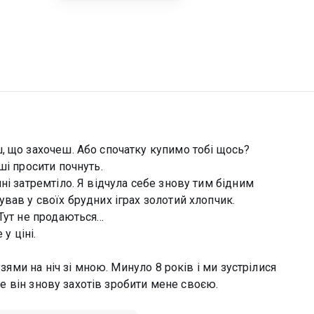
, що захочеш. Або спочатку купимо тобі щось?
ші просити почнуть.
ні затремтіло. Я відчула себе знову тим бідним
вав у своїх брудних іграх золотий хлопчик.
ут не продаються...
у ціні.
узями на ніч зі мною. Минуло 8 років і ми зустрілися
Але він знову захотів зробити мене своєю.