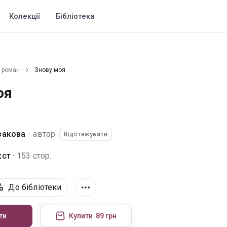
Колекції
Бібліотека
 роман
Знову моя
оя
закова
·
автор
Відстежувати
ст ·
153 стор.
До бібліотеки
ти
Купити
89 грн