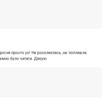
ероїня просто ух! Не розклеєлась ,не попливла
иємно було читати. Дякую