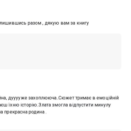
залишившись разом , дякую вам за книгу
йна, дууууже захоплююча..Сюжет тримає в емоційній
єш їхню історію..Злата змогла відпустити минулу
а прекрасна родина .