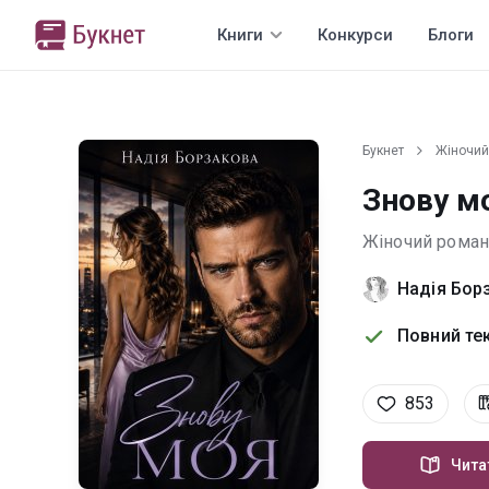
Книги
Конкурси
Блоги
Букнет
Жіночий
Знову м
Жіночий роман
Надія Бор
Повний тек
853
Чита