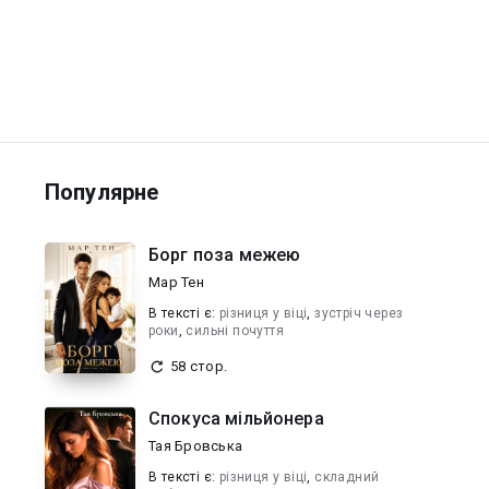
Популярне
Борг поза межею
Мар Тен
В текcті є:
різниця у віці
,
зустріч через
роки
,
сильні почуття
58 стор.
Спокуса мільйонера
Тая Бровська
В текcті є:
різниця у віці
,
складний