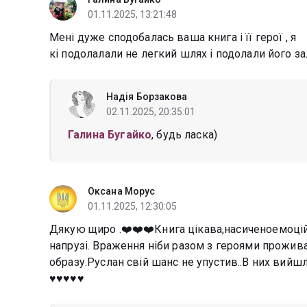
01.11.2025, 13:21:48
Мені дуже сподобалась ваша книга і її герої , я
кі подолалали не легкий шлях і подолали його 
Надія Борзакова
02.11.2025, 20:35:01
Галина Бугайко
, будь ласка)
Оксана Морус
01.11.2025, 12:30:05
Дякую щиро .❤️❤️❤️Книга цікава,насиченоемоці
напрузі. Враження ніби разом з героями прожива
образу.Руслан свій шанс не упустив..В них вийшл
♥️♥️♥️♥️♥️