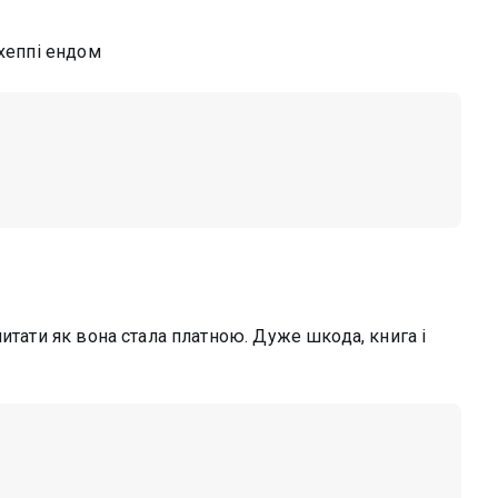
 хеппі ендом
итати як вона стала платною. Дуже шкода, книга і