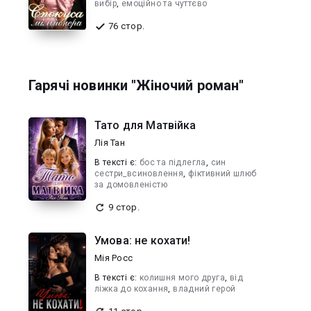
вибір
,
емоційно та чуттєво
76 стор.
Гарячі новинки "Жіночий роман"
Тато для Матвійка
Лія Тан
В текcті є:
бос та підлегла
,
син
сестри_всиновлення
,
фіктивний шлюб
за домовленістю
9 стор.
Умова: не кохати!
Мія Росс
В текcті є:
колишня мого друга
,
від
ліжка до кохання
,
владний герой