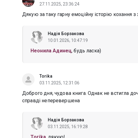
27.11.2025, 23:36:24
Дякую за таку гарну емоційну історію кохання з
Надія Борзакова
10.01.2026, 10:47:19
Неонила Адинец
, будь ласка)
Torika
03.11.2025, 12:31:06
Доброго дня, чудова книга. Однак не встигла доч
справді неперевершена
Надія Борзакова
03.11.2025, 16:19:28
Torika
, дякую!