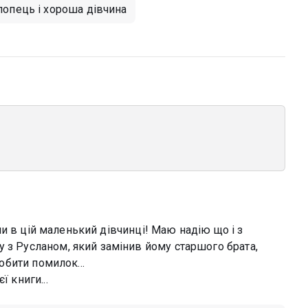
лопець і хороша дівчина
сили в цій маленький дівчинці! Маю надію що і з
 з Русланом, який замінив йому старшого брата,
робити помилок...
ї книги...