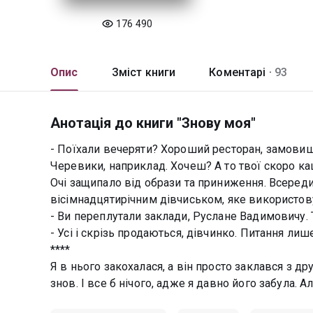
176 490
Опис
Зміст книги
Коментарі ·
93
Анотація до книги "Знову моя"
- Поїхали вечеряти? Хороший ресторан, замовиш
Черевики, наприклад. Хочеш? А то твої скоро ка
Очі защипало від образи та приниження. Всереди
вісімнадцятирічним дівчиськом, яке використову
- Ви переплутали заклади, Руслане Вадимовичу. Т
- Усі і скрізь продаються, дівчинко. Питання лише 
****
Я в нього закохалася, а він просто заклався з др
знов. І все б нічого, адже я давно його забула. 