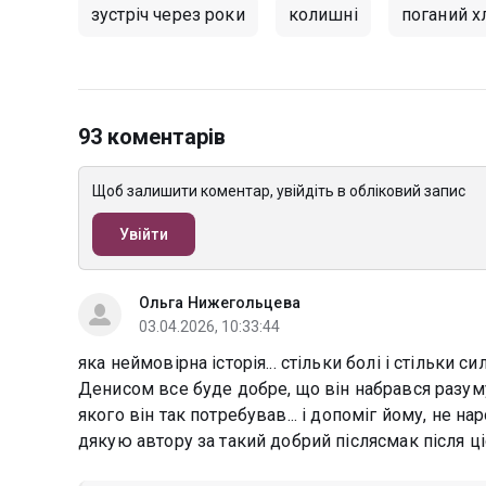
зустріч через роки
колишні
поганий х
93 коментарів
Щоб залишити коментар, увійдіть в обліковий запис
Увійти
Ольга Нижегольцева
03.04.2026, 10:33:44
яка неймовірна історія... стільки болі і стільки 
Денисом все буде добре, що він набрався разуму
якого він так потребував... і допоміг йому, не на
дякую автору за такий добрий післясмак після ціє