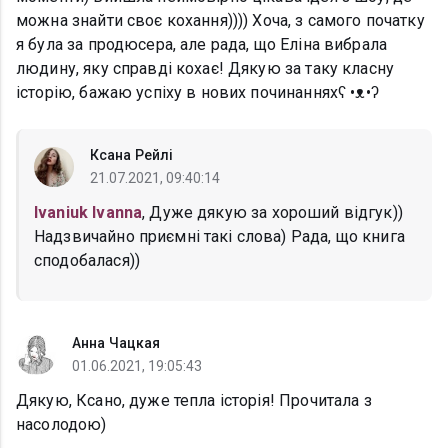
можна знайти своє кохання)))) Хоча, з самого початку
я була за продюсера, але рада, що Еліна вибрала
людину, яку справді кохає! Дякую за таку класну
історію, бажаю успіху в нових починанняхʕ •ᴥ•ʔ
Ксана Рейлі
21.07.2021, 09:40:14
Ivaniuk Ivanna
, Дуже дякую за хороший відгук))
Надзвичайно приємні такі слова) Рада, що книга
сподобалася))
Анна Чацкая
01.06.2021, 19:05:43
Дякую, Ксано, дуже тепла історія! Прочитала з
насолодою)