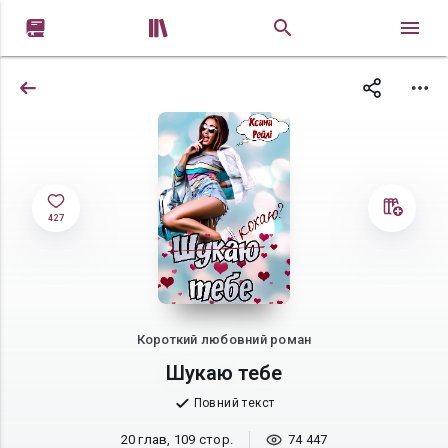


427
Короткий любовний роман
Шукаю тебе
Повний текст
20 глав, 109 стор.
74 447