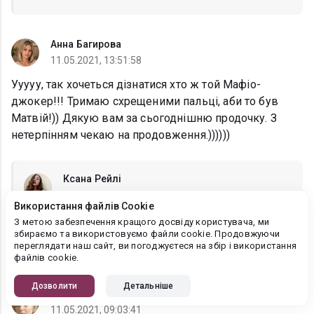
Анна Багирова
11.05.2021, 13:51:58
Ууууу, так хочеться дізнатися хто ж той Мафіо-
джокер!!! Тримаю схрещеними пальці, аби то був
Матвій!)) Дякую вам за сьогоднішню продочку. З
нетерпінням чекаю на продовження.))))))
Ксана Рейлі
22.05.2021, 21:58:22
Використання файлів Cookie
Анна Багирова
, Дізнаємося вже зовсім скоро))
З метою забезпечення кращого досвіду користувача, ми
збираємо та використовуємо файли cookie. Продовжуючи
Подивимося, Матві це, чи ні)
переглядати наш сайт, ви погоджуєтеся на збір і використання
файлів cookie.
Дозволити
Детальніше
Наталія
11.05.2021, 09:03:41