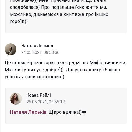
побажання)) Мені приємно знати, що книга
сподобалася) Про подальше їхнє життя ми,
можливо, дізнаємося з книг вже про інших
героїв))
Наталя Леськів
24.05.2021, 08:53:36
Це неймовірна історія, яка я рада, що Мафіо виявився
Матвій і у них усе добре))). Дякую за книгу і бажаю
успіхів у написанні інших!)
Ксана Рейлі
25.05.2021, 08:55:17
Наталя Леськів
, Щиро вдячна))❤️