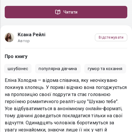
Читати
Ксана Рейлі
Відстежувати
Автор
Про книгу
шоубізнес
популярна дівчина
гумор та кохання
Еліна Холодна — відома співачка, яку неочікувано
покинув хлопець. У пориві відчаю вона погоджується
на пропозицію своєї подруги та стає головною
героїнею романтичного реаліті-шоу "Шукаю тебе".
Усе відбуватиметься в анонімному онлайн-форматі,
тому дівчині доведеться покладатися тільки на свої
відчуття. Одинадцять чоловіків боротимуться за
увагу незнайомки, знаючи лише її нік у чаті й