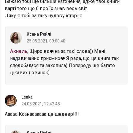
Бажаю тобі ще більше натхнення, адже твої книги
варті того що б про їх знав весь світ.
Дякую тобі за таку чудову історію.
Ксана Рейлі
25.05.2021, 09:00:40
Акнель
, Щиро вдячна за такі слова)) Мені
надзвичайно приємно❤️ Я рада, що ця книга так
сподобалася та захопила) Попереду ще багато
цікавих новинок)
Lenka
24.05.2021, 12:42:45
Ааааа Ксанааааааа це шедевр!!!!
Ксана Рейлі