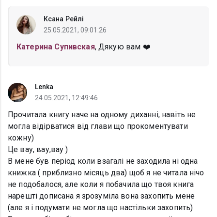
Ксана Рейлі
25.05.2021, 09:01:26
Катерина Супивская
, Дякую вам ❤️
Lenka
24.05.2021, 12:49:46
Прочитала книгу наче на одному диханні, навіть не
могла відірватися від глави що прокоментувати
кожну)
Це вау, вау,вау )
В мене був період коли взагалі не заходила ні одна
книжка ( приблизно місяць два) щоб я не читала нічо
не подобалося, але коли я побачила що твоя книга
нарешті дописана я зрозуміла вона захопить мене
(але я і подумати не могла що настільки захопить)