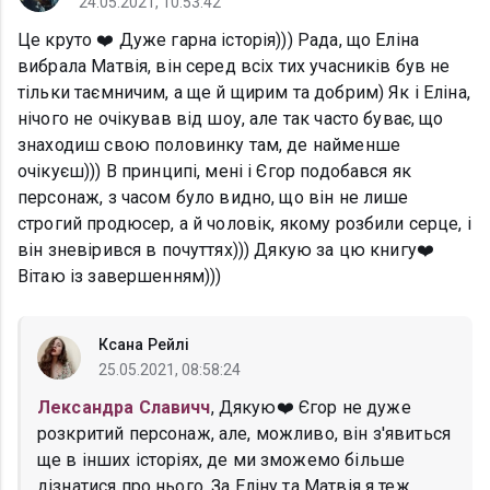
24.05.2021, 10:53:42
Це круто ❤️ Дуже гарна історія))) Рада, що Еліна
вибрала Матвія, він серед всіх тих учасників був не
тільки таємничим, а ще й щирим та добрим) Як і Еліна,
нічого не очікував від шоу, але так часто буває, що
знаходиш свою половинку там, де найменше
очікуєш))) В принципі, мені і Єгор подобався як
персонаж, з часом було видно, що він не лише
строгий продюсер, а й чоловік, якому розбили серце, і
він зневірився в почуттях))) Дякую за цю книгу❤️
Вітаю із завершенням)))
Ксана Рейлі
25.05.2021, 08:58:24
Лександра Славичч
, Дякую❤️ Єгор не дуже
розкритий персонаж, але, можливо, він з'явиться
ще в інших історіях, де ми зможемо більше
дізнатися про нього. За Еліну та Матвія я теж