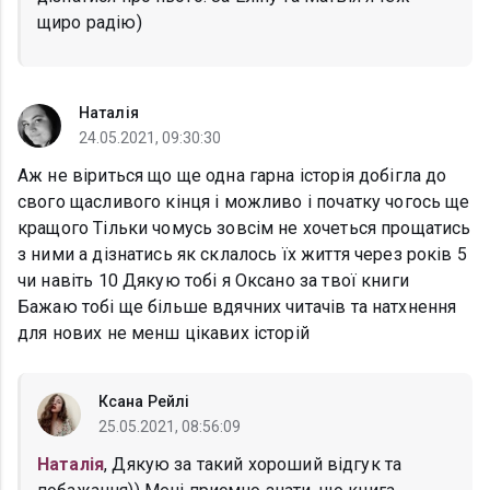
щиро радію)
Наталія
24.05.2021, 09:30:30
Аж не віриться що ще одна гарна історія добігла до
свого щасливого кінця і можливо і початку чогось ще
кращого Тільки чомусь зовсім не хочеться прощатись
з ними а дізнатись як склалось їх життя через років 5
чи навіть 10 Дякую тобі я Оксано за твої книги
Бажаю тобі ще більше вдячних читачів та натхнення
для нових не менш цікавих історій
Ксана Рейлі
25.05.2021, 08:56:09
Наталія
, Дякую за такий хороший відгук та