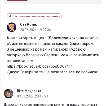
Закріплений коментар від автора
Єва Ромік
28.06.2024, 19:27:36
Книга входить в цикл “Драконяче кохання як воно
є”, але являється повністю самостійним твором.
З рецензією на роман, написаною чудовою
авторкою Валерією Серпень можна ознайомитися
за посиланням:
https://booknet.ua/blogs/post/367411
Дякую Валерії за те, що розклала все по поличках.
Віта Мандрика
03.08.2026, 20:48:53
Щиро дякую за неймовірні книги та вашу творчість!