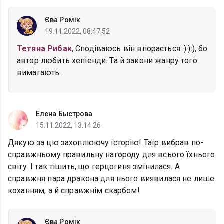
Єва Ромік
19.11.2022, 08:47:52
Тетяна Рибак
, Сподіваюсь він впорається :):):), бо
автор любить хепіенди. Та й закони жанру того
вимагають.
Елена Быстрова
15.11.2022, 13:14:26
Дякую за цю захоплюючу історію! Таїр вибрав по-
справжньому правильну нагороду для всього їхнього
світу. І так тішить, що герцогиня змінилася. А
справжня пара дракона для нього виявилася не лише
коханням, а й справжнім скарбом!
Єва Ромік