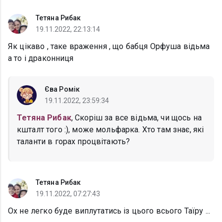
Тетяна Рибак
19.11.2022, 22:13:14
Як цікаво , таке враження , що бабця Орфуша відьма
а то і драконниця
Єва Ромік
19.11.2022, 23:59:34
Тетяна Рибак
, Скоріш за все відьма, чи щось на
кшталт того :), може мольфарка. Хто там знає, які
таланти в горах процвітають?
Тетяна Рибак
19.11.2022, 07:27:43
Ох не легко буде виплутатись із цього всього Таїру ...