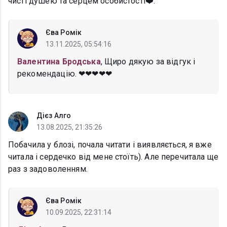
чисті душею та серцем особистості❤️.
Єва Ромік
13.11.2025, 05:54:16
Валентина Бродська
, Щиро дякую за відгук і
рекомендацію. ❤❤❤❤❤
Дієз Алго
13.08.2025, 21:35:26
Побачила у блозі, почала читати і виявляється, я вже
читала і сердечко від мене стоїть). Але перечитала ще
раз з задоволенням.
Єва Ромік
10.09.2025, 22:31:14