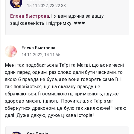
15.11.2022, 23:22:33
Елена Быстрова
, І я вам вдячна за вашу
зацікавленість і підтримку. ❤❤❤
Елена Быстрова
14.11.2022, 14:11:55
Мені так подобається в Таїрі та Магді, що вони чесні
один перед одним, раз слово дали бути чесними, то
якою б правда не була, але вони говорять саме її. І
так подобається, що на сказану правду не
ображаються. Її осмислюють, приміряють, і дуже
здорово мисять і діють. Прочитала, як Таїр зміг
обернутися драконом, це було так хвилююче! Читаю
далі. Дуже дякую, дуже цікава історія!