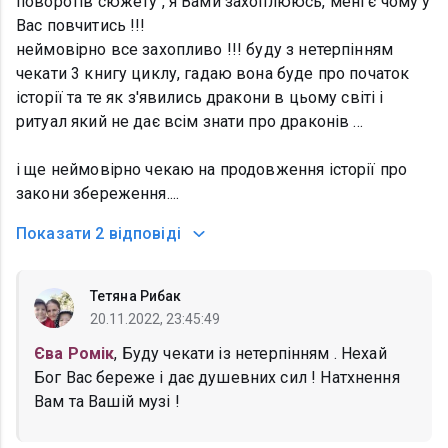
поворотів сюжету , я Вами захоплююсь, мені є чому у
Вас повчитись !!!
неймовірно все захопливо !!! буду з нетерпінням
чекати 3 книгу циклу, гадаю вона буде про початок
історії та те як з'явились дракони в цьому світі і
ритуал який не дає всім знати про драконів ...
і ще неймовірно чекаю на продовження історії про
закони збереження....
Показати
2 відповіді
Тетяна Рибак
20.11.2022, 23:45:49
Єва Ромік
, Буду чекати із нетерпінням . Нехай
Бог Вас береже і дає душевних сил ! Натхнення
Вам та Вашій музі !