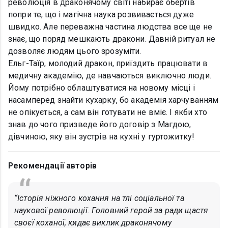
революція в драконячому світі набирає обертів
попри те, що і магічна наука розвивається дуже
швидко. Але переважна частина людства все ще не
знає, що поряд мешкають дракони. Давній ритуал не
дозволяє людям цього зрозуміти.
Ельг-Таїр, молодий дракон, приїздить працювати в
медичну академію, де навчаються виключно люди.
Йому потрібно облаштуватися на новому місці і
насамперед знайти кухарку, бо академія харчуванням
не опікується, а сам він готувати не вміє. І якби хто
знав до чого призведе його договір з Магдою,
дівчиною, яку він зустрів на кухні у гуртожитку!
Рекомендації авторів
“Історія ніжного кохання на тлі соціальної та
наукової революції. Головний герой за ради щастя
своєї коханої, кидає виклик драконячому