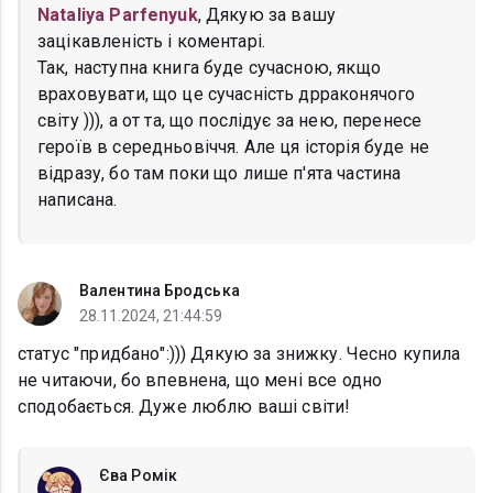
Nataliya Parfenyuk
, Дякую за вашу
зацікавленість і коментарі.
Так, наступна книга буде сучасною, якщо
враховувати, що це сучасність дрраконячого
світу ))), а от та, що послідує за нею, перенесе
героїв в середньовіччя. Але ця історія буде не
відразу, бо там поки що лише п'ята частина
написана.
Валентина Бродська
28.11.2024, 21:44:59
статус "придбано":))) Дякую за знижку. Чесно купила
не читаючи, бо впевнена, що мені все одно
сподобається. Дуже люблю ваші світи!
Єва Ромік