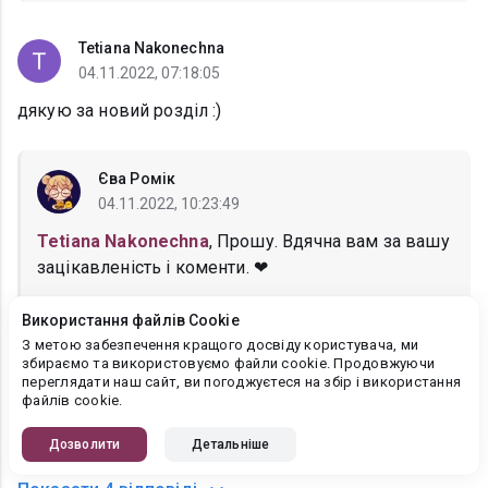
Tetiana Nakonechna
04.11.2022, 07:18:05
дякую за новий розділ :)
Єва Ромік
04.11.2022, 10:23:49
Tetiana Nakonechna
, Прошу. Вдячна вам за вашу
зацікавленість і коменти. ❤
Використання файлів Cookie
З метою забезпечення кращого досвіду користувача, ми
Лиана
збираємо та використовуємо файли cookie. Продовжуючи
переглядати наш сайт, ви погоджуєтеся на збір і використання
03.11.2022, 07:38:05
файлів cookie.
Чудова книга! Читаю четверту вашу книгу i всi дуже
подобаються. Всiм ставлю зipoчки.
Дозволити
Детальніше