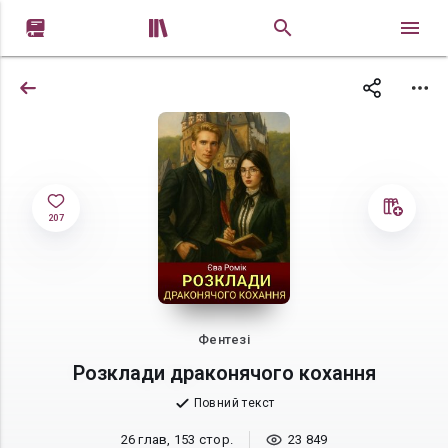


207
Фентезі
Розклади драконячого кохання
Повний текст
26 глав, 153 стор.
23 849