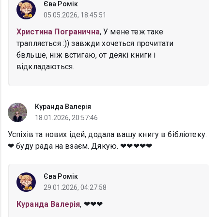
Єва Ромік
05.05.2026, 18:45:51
Христина Погранична
, У мене теж таке
трапляється :)) завжди хочеться прочитати
бвльше, ніж встигаю, от деякі книги і
відкладаються.
Куранда Валерія
18.01.2026, 20:57:46
Успіхів та нових ідей, додала вашу книгу в бібліотеку.
❤ буду рада на взаєм. Дякую. ❤❤❤❤❤
Єва Ромік
29.01.2026, 04:27:58
Куранда Валерія
, ❤❤❤