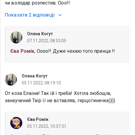
чи володар розпестив. Ооо!!
Показати
2 відповіді
Олена Когут
07.11.2022, 08:53:05
Єва Ромік
, Оооо!! Дуже чекаю того принца !!
Олена Когут
05.11.2022, 08:19:10
От коза Елвіна! Так їй і треба! Хотіла любощів,
занаучений Таїр її не вставляв, герцогинечка))))
Єва Ромік
05.11.2022, 10:37:31