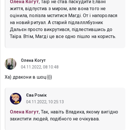
Олена Когут
, Таїр не став паскудити Елвіні
життя, відпустив з миром, але вона того не
оцінила, полізла мститися Магді. От і напоролася
на новий ритуал. А старий підлалллбузник
Дальєн просто викрутився, підлестившись до
Таїра. Втім, Магді це все одно пішло на користь.
Олена Когут
04.11.2022, 08:10:48
Ха) дракони в шоці)))
Єва Ромік
04.11.2022, 10:25:13
Олена Когут
, Так, навіть Владика, якому вигідно
захистити людей, подібного не очікував.