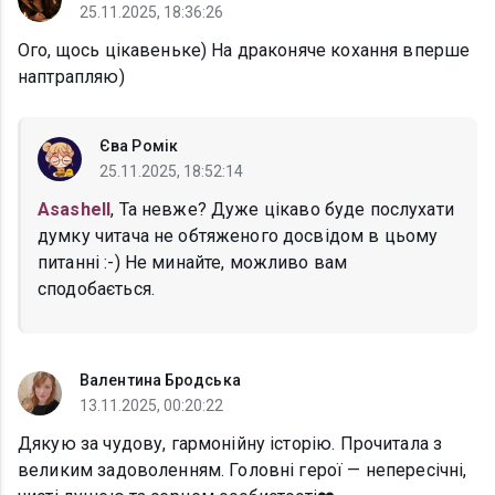
25.11.2025, 18:36:26
Ого, щось цікавеньке) На драконяче кохання вперше
наптрапляю)
Єва Ромік
25.11.2025, 18:52:14
Asashell
, Та невже? Дуже цікаво буде послухати
думку читача не обтяженого досвідом в цьому
питанні :-) Не минайте, можливо вам
сподобається.
Валентина Бродська
13.11.2025, 00:20:22
Дякую за чудову, гармонійну історію. Прочитала з
великим задоволенням. Головні герої — непересічні,