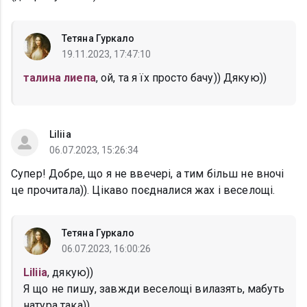
Тетяна Гуркало
19.11.2023, 17:47:10
талина лиепа
, ой, та я їх просто бачу)) Дякую))
Liliia
06.07.2023, 15:26:34
Супер! Добре, що я не ввечері, а тим більш не вночі
це прочитала)). Цікаво поєдналися жах і веселощі.
Тетяна Гуркало
06.07.2023, 16:00:26
Liliia
, дякую))
Я що не пишу, завжди веселощі вилазять, мабуть
натура така))