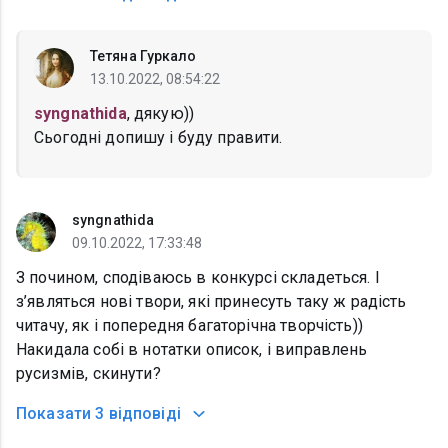
Тетяна Гуркало
13.10.2022, 08:54:22
syngnathida
, дякую))
Сьогодні допишу і буду правити.
syngnathida
09.10.2022, 17:33:48
З почином, сподіваюсь в конкурсі складеться. І
з’являться нові твори, які принесуть таку ж радість
читачу, як і попередня багаторічна творчість))
Накидала собі в нотатки описок, і виправлень
русизмів, скинути?
Показати
3 відповіді