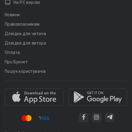
На PC версію
Новини
Правовласникам
Довідка для читача
Довідка для автора
Оплата
Про Букнет
Пошук користувачів