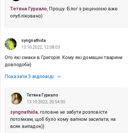
Тетяна Гуркало
, Прошу. Блог з рецензією вже
опубліковано)
syngnathida
13.10.2022, 12:08:03
Ото які смаки в Григорія. Кому які домашні тварини
довподоби)
Показати
3 відповіді
Тетяна Гуркало
13.10.2022, 20:54:05
syngnathida
, головне не забути розповісти
потомкам, щоб було кому вапном засипати, на
всяк випадок))