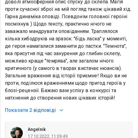
доволі атмосферний опис спуску до склепа. Магія
проти сучасної зброї на мій погляд також цікавий хід.
Гарна динаміка оповіді. Псевдонім головної героїні
посміхнув ) Щодо тексту, практично нічого не
заважало мандрувати оповіданням. Траплялося
кілька хибодруків на зразок: "бідь ласка" у моменті,
де героя намагалися заманити до пастки. "Темнота",
яка присутня під час занурення до глибин склепу,
можливо краще "темрява", але загалом нічого
критичного (у самого в творах вистачає нюансів).
Загальне враження від історії приємне! Якщо ви не
проти, поділюся враженнями щодо пригод героїв у
блозі-рецензії. Бажаю вам успіху в конкурсі та
натхнення до створення нових цікавих історій!
Показати
2 відповіді
Angelnik
17.10.2022, 11:09:49