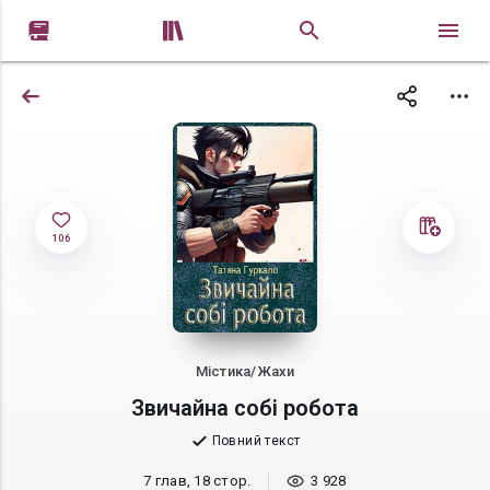


106
Містика/Жахи
Звичайна собі робота
Повний текст
7 глав, 18 стор.
3 928