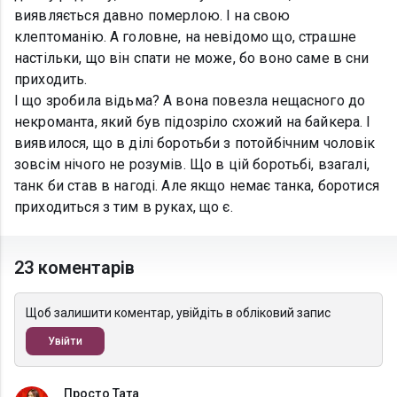
виявляється давно померлою. І на свою
клептоманію. А головне, на невідомо що, страшне
настільки, що він спати не може, бо воно саме в сни
приходить.
І що зробила відьма? А вона повезла нещасного до
некроманта, який був підозріло схожий на байкера. І
виявилося, що в ділі боротьби з потойбічним чоловік
зовсім нічого не розумів. Що в цій боротьбі, взагалі,
танк би став в нагоді. Але якщо немає танка, боротися
приходиться з тим в руках, що є.
23 коментарів
Щоб залишити коментар, увійдіть в обліковий запис
Увійти
Просто Тата