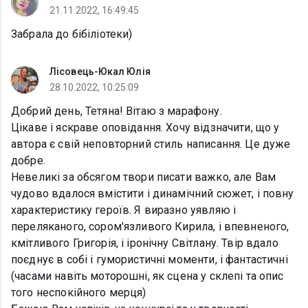
21.11.2022, 16:49:45
Забрала до бібіліотеки)
Лісовець-Юкал Юлія
28.10.2022, 10:25:09
Добрий день, Тетяна! Вітаю з марафону.
Цікаве і яскраве оповідання. Хочу відзначити, що у
автора є свій неповторний стиль написання. Це дуже
добре.
Невеликі за обсягом твори писати важко, але Вам
чудово вдалося вмістити і динамічний сюжет, і повну
характеристику героїв. Я виразно уявляю і
переляканого, сором'язливого Кирила, і впевненого,
кмітливого Григорія, і іронічну Світлану. Твір вдало
поєднує в собі і гумористичні моменти, і фантастичні
(часами навіть моторошні, як сцена у склепі та опис
того неспокійного мерця)