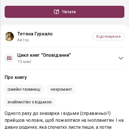
Читати
Тетяна Гуркало
Відстежувати
Автор
Цикл книг "Оповідання"
13 книг
Про книгу
сімейні таємниці
некромант
знайомство з відьмою
Одного разу до знахарки і відьми (справжньої!)
прийшов чоловік, щоб пожалітися на інопланетян. І на
дивну родичку, яка спочатку листи пише, а потім