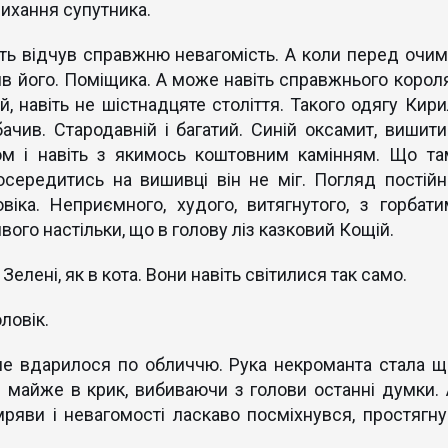
дихання супутника.
ть відчув справжню невагомість. А коли перед очим
ив його. Поміщика. А може навіть справжнього короля
, навіть не шістнадцяте століття. Такого одягу Кири
ачив. Стародавній і багатий. Синій оксамит, вишити
ом і навіть з якимось коштовним камінням. Що та
осередитись на вишивці він не міг. Погляд постійн
іка. Неприємного, худого, витягнутого, з горбати
вого настільки, що в голову ліз казковий Кощій.
 Зелені, як в кота. Вони навіть світилися так само.
ловік.
не вдарилося по обличчю. Рука некроманта стала щ
 майже в крик, вибиваючи з голови останні думки. 
мряви і невагомості ласкаво посміхнувся, простягну