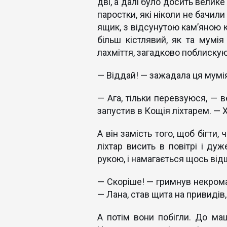
дві, а далі було досить велик
паростки, які ніколи не бачили
ящик, з відсунутою кам’яною 
більш кістлявий, як та мумія
лахміття, загадково поблискую
— Віддай! — зажадала ця мумі
— Ага, тільки перевзуюся, — 
запустив в Кощія ліхтарем. — Х
А він замість того, щоб бігти
ліхтар висить в повітрі і ду
рукою, і намагається щось від
— Скоріше! — гримнув некроман
— Лана, став щита на привидів,
А потім вони побігли. До ма