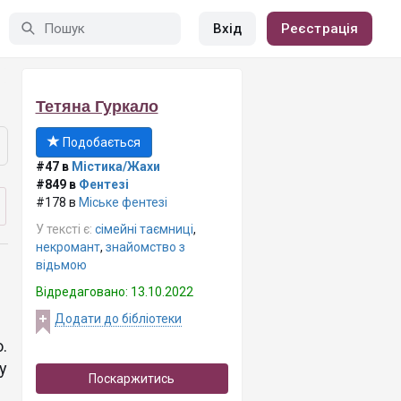
Вхід
Реєстрація
Тетяна Гуркало
Подобається
#47 в
Містика/Жахи
#849 в
Фентезі
#178 в
Міське фентезі
У тексті є:
сімейні таємниці
,
некромант
,
знайомство з
відьмою
Відредаговано: 13.10.2022
Додати до бібліотеки
.
у
Поскаржитись