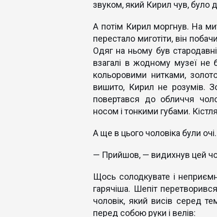
звуком, який Кирил чув, було 
А потім Кирил моргнув. На ми
перестало миготіти, він побач
Одяг на ньому був стародавній
взагалі в жодному музеї не б
кольоровими нитками, золот
вишито, Кирил не розумів. З
повертався до обличчя чолов
носом і тонкими губами. Кістля
А ще в цього чоловіка були очі.
— Прийшов, — видихнув цей чо
Щось солодкувате і неприєм
гарячіша. Шепіт перетворився
чоловік, який висів серед те
перед собою руки і велів: