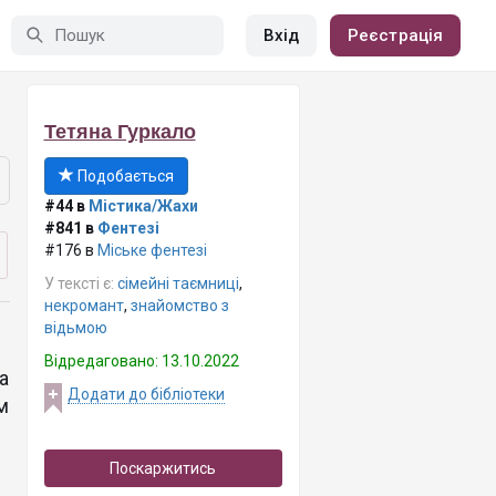
Вхід
Реєстрація
Тетяна Гуркало
Подобається
#44 в
Містика/Жахи
#841 в
Фентезі
#176 в
Міське фентезі
У тексті є:
сімейні таємниці
,
некромант
,
знайомство з
відьмою
Відредаговано: 13.10.2022
а
Додати до бібліотеки
м
Поскаржитись