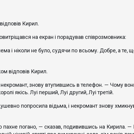
відповів Кирил.
овитріщався на екран і порадував співрозмовника:
ема і ніколи не було, судячи по всьому. Добре, а те, 
ком відповів Кирил.
 некромант, знову втупившись в телефон. — Чому вон
ролі якісь. Луі перший, Луі другий, Луі третій.
душевно попросила відьма, і некромант знову хмикнув
ло пахне погано, — сказав, подивившись на Кирила. — 