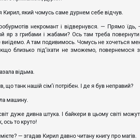
 Кирил, який чомусь саме дурнем себе відчув.
робурмотів некромант і відвернувся. — Прямо їдь, 
ой яр з грибами і жабами? Ось там треба повернути 
 виїдемо. А там подивимось. Чомусь не хочеться мен
Якщо близько під’їхати не зможемо, повернемося з
азала відьма.
, що танк нашій сім’ї потрібен. І де я був неправий?
ела машину.
віт дуже дивна штука. І байкери в цьому світі можут
, ось то круто!
вмієте? — згадав Кирил давно читану книгу про магів.