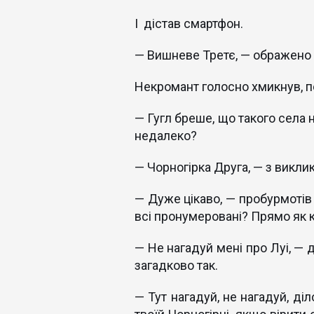
І дістав смартфон.
— Вишневе Третє, — ображено 
Некромант голосно хмикнув, п
— Гугл бреше, що такого села н
недалеко?
— Чорногірка Друга, — з викли
— Дуже цікаво, — пробурмотів
всі пронумеровані? Прямо як ко
— Не нагадуй мені про Луі, — 
загадково так.
— Тут нагадуй, не нагадуй, ді