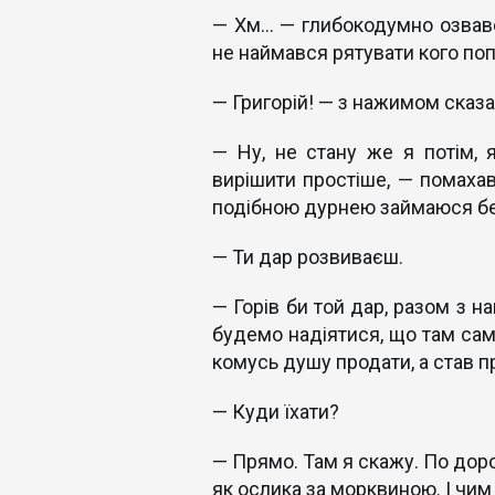
— Хм… — глибокодумно озвався
не наймався рятувати кого поп
— Григорій! — з нажимом сказа
— Ну, не стану же я потім, 
вирішити простіше, — помаха
подібною дурнею займаюся б
— Ти дар розвиваєш.
— Горів би той дар, разом з на
будемо надіятися, що там сам
комусь душу продати, а став 
— Куди їхати?
— Прямо. Там я скажу. По доро
як ослика за морквиною. І чим