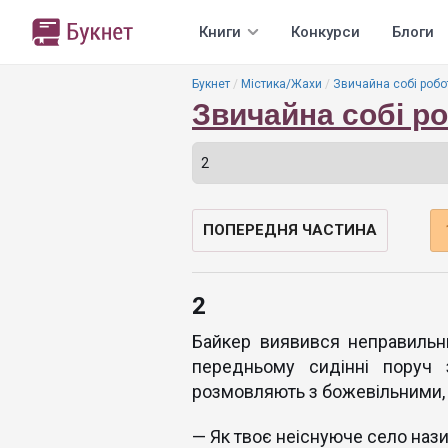
Книги
Конкурси
Блоги
Букнет
Містика/Жахи
Звичайна собі робо
Звичайна собі р
ПОПЕРЕДНЯ ЧАСТИНА
2
Байкер виявився неправильни
передньому сидінні поруч
розмовляють з божевільними, 
— Як твоє неіснуюче село наз