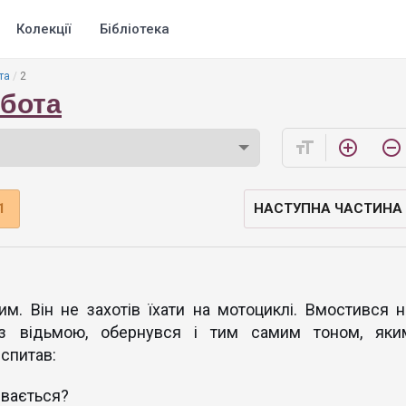
Колекції
Бібліотека
та
2
обота
format_size
add_circle_outline
remove_circle_outline
1
НАСТУПНА ЧАСТИНА
м. Він не захотів їхати на мотоциклі. Вмостився н
 з відьмою, обернувся і тим самим тоном, яки
спитав:
ивається?