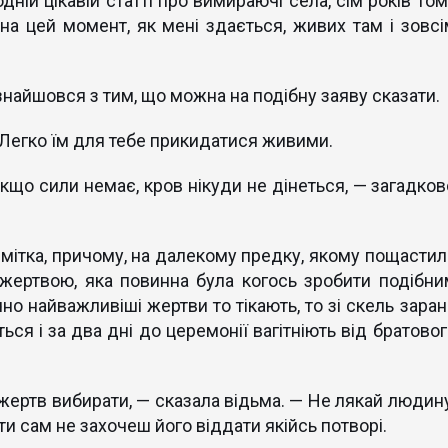
одній цікавій статті про вимираючі села, сім років то
 на цей момент, як мені здається, живих там і зовсі
 знайшовся з тим, що можна на подібну заяву сказати.
 Легко їм для тебе прикидатися живими.
кщо сили немає, кров нікуди не дінеться, — загадков
 мітка, причому, на далекому предку, якому пощастил
 жертвою, яка повинна була когось зробити подібни
чно найважливіші жертви то тікають, то зі скель заран
ься і за два дні до церемонії вагітніють від братово
и жертв вибирати, — сказала відьма. — Не лякай людину
ти сам не захочеш його віддати якійсь потворі.