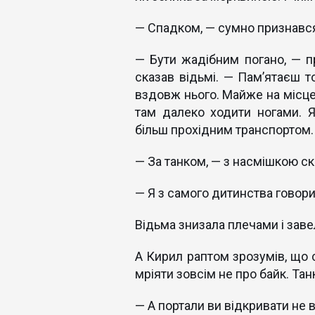
— Спадком, — сумно признався
— Бути жадібним погано, — п
сказав відьмі. — Пам’ятаєш т
вздовж нього. Майже на місце
там далеко ходити ногами. 
більш прохідним транспортом.
— За танком, — з насмішкою ск
— Я з самого дитинства говорив
Відьма знизала плечами і зав
А Кирил раптом зрозумів, що с
мріяти зовсім не про байк. Танк
— А портали ви відкривати не 