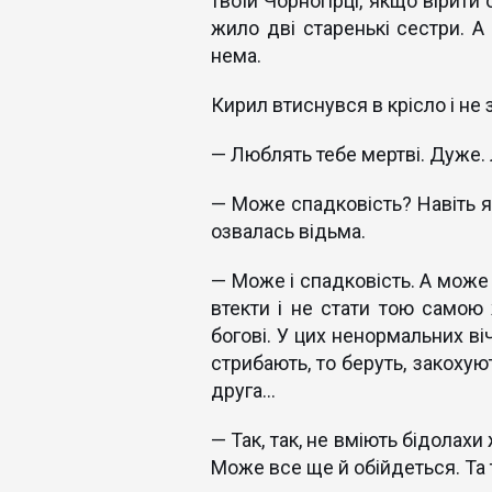
твоїй Чорногірці, якщо вірити 
жило дві старенькі сестри. А
нема.
Кирил втиснувся в крісло і не
— Люблять тебе мертві. Дуже.
— Може спадковість? Навіть я
озвалась відьма.
— Може і спадковість. А може
втекти і не стати тою самою
богові. У цих ненормальних ві
стрибають, то беруть, закохуют
друга…
— Так, так, не вміють бідолах
Може все ще й обійдеться. Та 