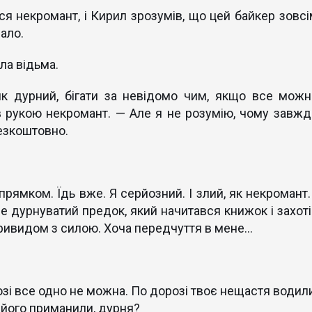
 некромант, і Кирил зрозумів, що цей байкер зовсі
ало.
ла відьма.
як дурний, бігати за невідомо чим, якщо все можн
в рукою некромант. — Але я не розумію, чому завжд
езкоштовно.
прямком. Їдь вже. Я серйозний. І злий, як некромант.
е дурнуватий предок, який начитався книжок і захоті
привидом з силою. Хоча передчуття в мене…
зі все одно не можна. По дорозі твоє нещастя водили
 його приманили, дурня?