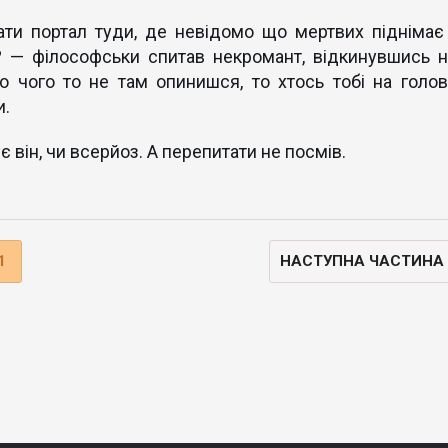
ти портал туди, де невідомо що мертвих піднімає 
? — філософськи спитав некромант, відкинувшись н
о чого то не там опинишся, то хтось тобі на голов
и.
ує він, чи всерйоз. А перепитати не посмів.
1
НАСТУПНА ЧАСТИНА