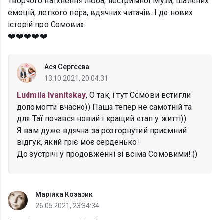
Творчого натхнення люба, нестримної Музи, шалених
емоцій, легкого пера, вдячних читачів. І до нових
історій про Сомових.
❤️❤️❤️❤️❤️
Ася Сергєєва
13.10.2021, 20:04:31
Ludmila Ivanitskay
, О так, і тут Сомови встигли
допомогти вчасно)) Паша тепер не самотній та
для Таї почався новий і кращий етап у житті))
Я вам дуже вдячна за розгорнутий приємний
відгук, який гріє моє серденько!
До зустрічі у продовженні зі всіма Сомовими!:))
Марійка Козарик
26.05.2021, 23:34:34