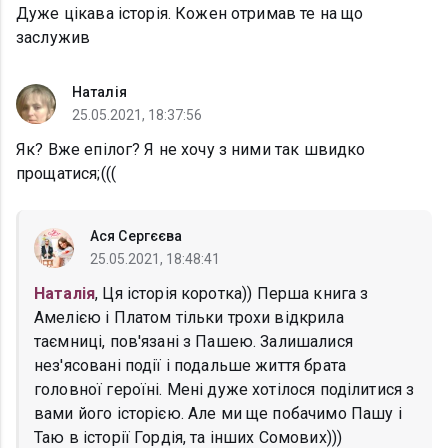
Дуже цікава історія. Кожен отримав те на що
заслужив
Наталія
25.05.2021, 18:37:56
Як? Вже епілог? Я не хочу з ними так швидко
прощатися;(((
Ася Сергєєва
25.05.2021, 18:48:41
Наталія
, Ця історія коротка)) Перша книга з
Амелією і Платом тільки трохи відкрила
таємниці, пов'язані з Пашею. Залишалися
нез'ясовані події і подальше життя брата
головної героїні. Мені дуже хотілося поділитися з
вами його історією. Але ми ще побачимо Пашу і
Таю в історії Гордія, та інших Сомових)))