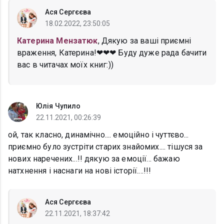
Ася Сергєєва
18.02.2022, 23:50:05
Катерина Мензатюк
, Дякую за ваші приємні
враження, Катерина!❤❤❤ Буду дуже рада бачити
вас в читачах моїх книг:))
Юлія Чупило
22.11.2021, 00:26:39
ой, так класно, динамічно.... емоційно і чуттєво...
приємно було зустріти старих знайомих.... тішуся за
нових наречених...!! дякую за емоції... бажаю
натхнення і наснаги на нові історії....!!!
Ася Сергєєва
22.11.2021, 18:37:42