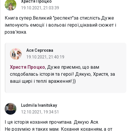
Христя Процко
19.10.2021, 21:03:39
Книга супер.Великий "респект"за стислість.Дуже
імпонують емоції і вольові герої,цікавий сюжет і
розв'язка.
Ася Сергєєва
19.10.2021, 21:40:19
Христя Процко
, Дуже приємно, що вам
сподобалась історія та герої! Дякую, Христя, за
ваші щирі і теплі враження!:))
Ludmila Ivanitskay
12.10.2021, 19:34:51
І ця історія кохання прочитана. Дякую Ася.
Не розумію я таких мам. Кохання коханням, а от