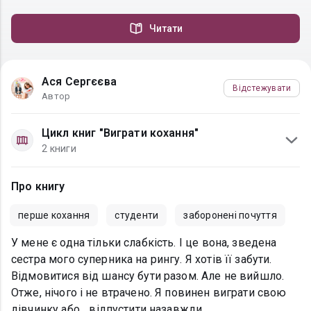
Читати
Ася Сергєєва
Відстежувати
Автор
Цикл книг "Виграти кохання"
2 книги
Про книгу
перше кохання
студенти
заборонені почуття
У мене є одна тільки слабкість. І це вона, зведена
сестра мого суперника на рингу. Я хотів її забути.
Відмовитися від шансу бути разом. Але не вийшло.
Отже, нічого і не втрачено. Я повинен виграти свою
дівчинку або... відпустити назавжди.