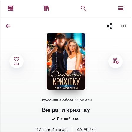


464
Сучасний любовний роман
Виграти крихітку
Повний текст
17 глав, 45 стор.
90 775