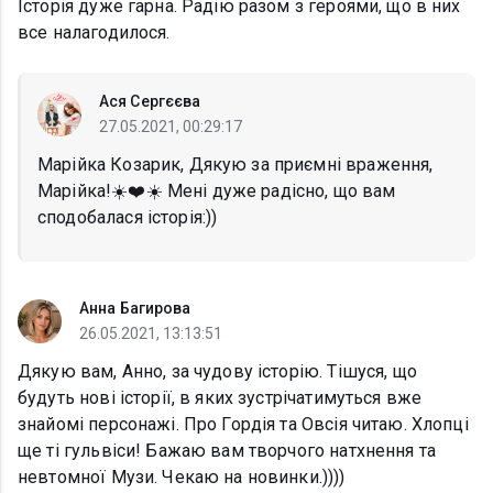
Історія дуже гарна. Радію разом з героями, що в них
все налагодилося.
Ася Сергєєва
27.05.2021, 00:29:17
Марійка Козарик, Дякую за приємні враження,
Марійка!☀️❤️☀️ Мені дуже радісно, що вам
сподобалася історія:))
Анна Багирова
26.05.2021, 13:13:51
Дякую вам, Анно, за чудову історію. Тішуся, що
будуть нові історії, в яких зустрічатимуться вже
знайомі персонажі. Про Гордія та Овсія читаю. Хлопці
ще ті гульвіси! Бажаю вам творчого натхнення та
невтомної Музи. Чекаю на новинки.))))