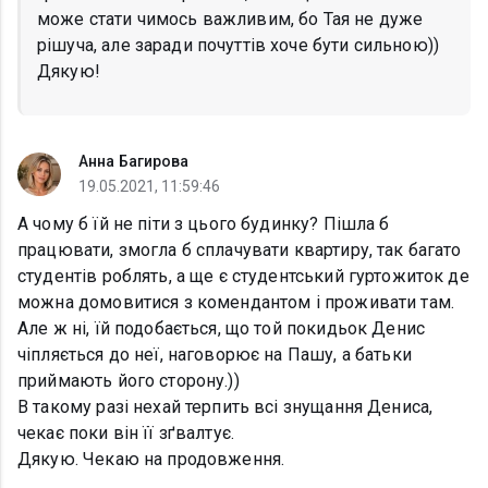
може стати чимось важливим, бо Тая не дуже
рішуча, але заради почуттів хоче бути сильною))
Дякую!
Анна Багирова
19.05.2021, 11:59:46
А чому б їй не піти з цього будинку? Пішла б
працювати, змогла б сплачувати квартиру, так багато
студентів роблять, а ще є студентський гуртожиток де
можна домовитися з комендантом і проживати там.
Але ж ні, їй подобається, що той покидьок Денис
чіпляється до неї, наговорює на Пашу, а батьки
приймають його сторону.))
В такому разі нехай терпить всі знущання Дениса,
чекає поки він її зґвалтує.
Дякую. Чекаю на продовження.