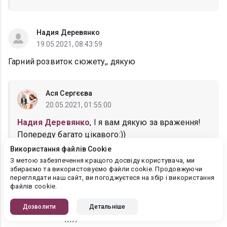
Надия Деревянко
19.05.2021, 08:43:59
Гарний розвиток сюжету,, дякую
Ася Сергєєва
20.05.2021, 01:55:00
Надия Деревянко
, І я вам дякую за враження!
Попереду багато цікавого:))
Використання файлів Cookie
З метою забезпечення кращого досвіду користувача, ми
збираємо та використовуємо файли cookie. Продовжуючи
Марійка
переглядати наш сайт, ви погоджуєтеся на збір і використання
файлів cookie.
18.05.2021, 22:56:44
Ура!!! Я хотіла історію Паші❤ Вітаю з
Дозволити
Детальніше
новиночкою!!!)))))