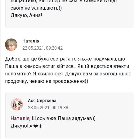
пощастило, він тепер не сам. А Сомови в біді
своїх не залишають))
Дякую, Анна!
Наталія
22.05.2021, 09:20:42
Добре, що це була сестра, а то я вже подумала, що
Паша з кимось встиг зійтися... Як їй вдасться втекти
непомітно? Я хвилююся. Дякую вам за сьогоднішню
продочку, чекаю на продовження))
Ася Сергєєва
23.05.2021, 00:19:38
Наталія
, Щось вже Паша задумав))
Дякую!☀️❤️☀️