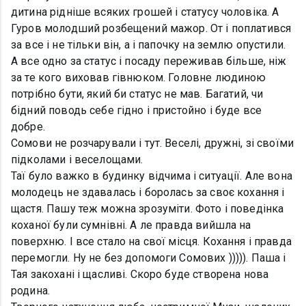
дитина рідніше всяких грошей і статусу чоловіка. А
Гуров молодший розбещений мажор. От і поплатився
за все і не тільки він, а і папочку на землю опустили.
А все одно за статус і посаду переживав більше, ніж
за те кого виховав гівнюком. Головне людиною
потрібно бути, який би статус не мав. Багатий, чи
бідний поводь себе гідно і пристойно і буде все
добре.
Сомови не розчарували і тут. Веселі, дружні, зі своїми
підколами і веселощами.
Таї було важко в будинку відчима і ситуації. Але вона
молодець не здавалась і боролась за своє кохання і
щастя. Пашу теж можна зрозуміти. Фото і поведінка
коханої були сумнівні. А ле правда вийшла на
поверхню. І все стало на свої місця. Кохання і правда
перемогли. Ну не без допомоги Сомових ))))). Паша і
Тая закохані і щасливі. Скоро буде створена нова
родина.