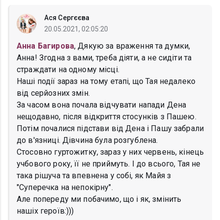
Ася Сергєєва
20.05.2021, 02:05:20
Анна Багирова
, Дякую за враження та думки,
Анна! Згодна з вами, треба діяти, а не сидіти та
страждати на одному місці.
Наші події зараз на тому етапі, що Тая недалеко
від серйозних змін.
За часом вона почала відчувати напади Дена
нещодавно, після відкриття стосунків з Пашею.
Потім почалися підстави від Дена і Пашу забрали
до в'язниці. Дівчина була розгублена.
Стосовно гуртожитку, зараз у них червень, кінець
учбового року, її не приймуть. І до всього, Тая не
така рішуча та впевнена у собі, як Майя з
"Суперечка на непокірну".
Але попереду ми побачимо, що і як, змінить
нашіх героїв:)))