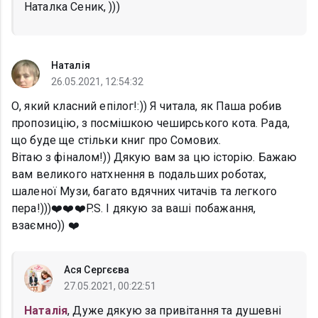
Наталка Сеник, )))
Наталія
26.05.2021, 12:54:32
О, який класний епілог!:)) Я читала, як Паша робив
пропозицію, з посмішкою чеширського кота. Рада,
що буде ще стільки книг про Сомових.
Вітаю з фіналом!)) Дякую вам за цю історію. Бажаю
вам великого натхнення в подальших роботах,
шаленої Музи, багато вдячних читачів та легкого
пера!)))❤️❤️❤️P.S. І дякую за ваші побажання,
взаємно)) ❤️
Ася Сергєєва
27.05.2021, 00:22:51
Наталія
, Дуже дякую за привітання та душевні