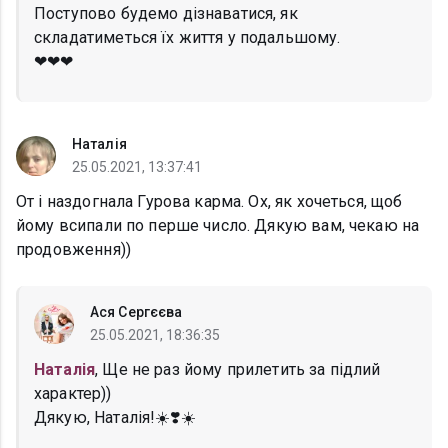
Поступово будемо дізнаватися, як
складатиметься їх життя у подальшому.
❤❤❤
Наталія
25.05.2021, 13:37:41
От і наздогнала Гурова карма. Ох, як хочеться, щоб
йому всипали по перше число. Дякую вам, чекаю на
продовження))
Ася Сергєєва
25.05.2021, 18:36:35
Наталія
, Ще не раз йому прилетить за підлий
характер))
Дякую, Наталія!☀️❣️☀️