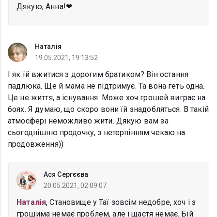
Дякую, Анна!❤
Наталія
19.05.2021, 19:13:52
І як їй вжитися з дорогим братиком? Він остання
падлюка. Ще й мама не підтримує. Та вона геть одна.
Це не життя, а існування. Може хоч грошей виграє на
боях. Я думаю, що скоро вони їй знадобляться. В такій
атмосфері неможливо жити. Дякую вам за
сьогоднішню продочку, з нетерпінням чекаю на
продовження))
Ася Сергєєва
20.05.2021, 02:09:07
Наталія
, Становище у Таї зовсім недобре, хоч і з
грошима немає проблем, але і щастя немає. Бій