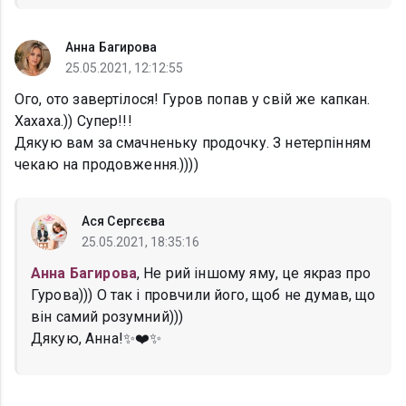
Анна Багирова
25.05.2021, 12:12:55
Ого, ото завертілося! Гуров попав у свій же капкан.
Хахаха.)) Супер!!!
Дякую вам за смачненьку продочку. З нетерпінням
чекаю на продовження.))))
Ася Сергєєва
25.05.2021, 18:35:16
Анна Багирова
, Не рий іншому яму, це якраз про
Гурова))) О так і провчили його, щоб не думав, що
він самий розумний)))
Дякую, Анна!✨❤️✨