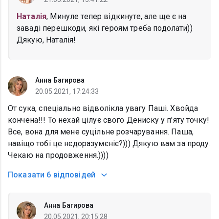
Наталія
, Минуле тепер відкинуте, але ще є на
заваді перешкоди, які героям треба подолати))
Дякую, Наталія!
Анна Багирова
20.05.2021, 17:24:33
От сука, спеціально відволікла увагу Паші. Хвойда
кончена!!! То нехай цілує свого Дениску у п'яту точку!
Все, вона для мене суцільне розчарування. Паша,
навіщо тобі це нєдоразумєніє?))) Дякую вам за проду.
Чекаю на продовження.))))
Показати
6 відповідей
Анна Багирова
20.05.2021, 20:15:28