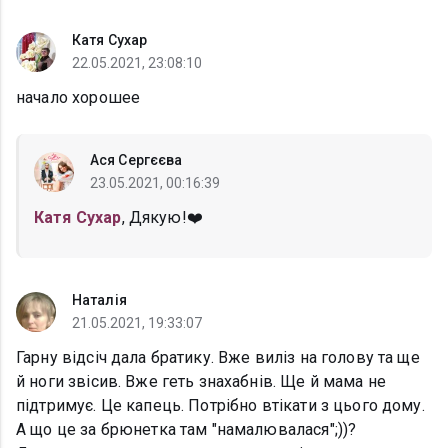
Катя Сухар
22.05.2021, 23:08:10
начало хорошее
Ася Сергєєва
23.05.2021, 00:16:39
Катя Сухар
, Дякую!❤️
Наталія
21.05.2021, 19:33:07
Гарну відсіч дала братику. Вже виліз на голову та ще
й ноги звісив. Вже геть знахабнів. Ще й мама не
підтримує. Це капець. Потрібно втікати з цього дому.
А що це за брюнетка там "намалювалася";))?