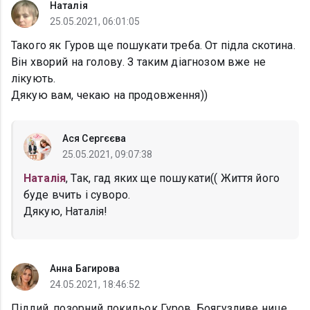
Наталія
25.05.2021, 06:01:05
Такого як Гуров ще пошукати треба. От підла скотина.
Він хворий на голову. З таким діагнозом вже не
лікують.
Дякую вам, чекаю на продовження))
Ася Сергєєва
25.05.2021, 09:07:38
Наталія
, Так, гад яких ще пошукати(( Життя його
буде вчить і суворо.
Дякую, Наталія!
Анна Багирова
24.05.2021, 18:46:52
Підлий, позорний покидьок Гуров. Боягузливе нице