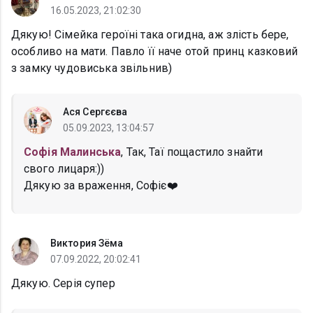
16.05.2023, 21:02:30
Дякую! Сімейка героїні така огидна, аж злість бере,
особливо на мати. Павло її наче отой принц казковий
з замку чудовиська звільнив)
Ася Сергєєва
05.09.2023, 13:04:57
Софія Малинська
, Так, Таї пощастило знайти
свого лицаря:))
Дякую за враження, Софіє❤️
Виктория Зёма
07.09.2022, 20:02:41
Дякую. Серія супер