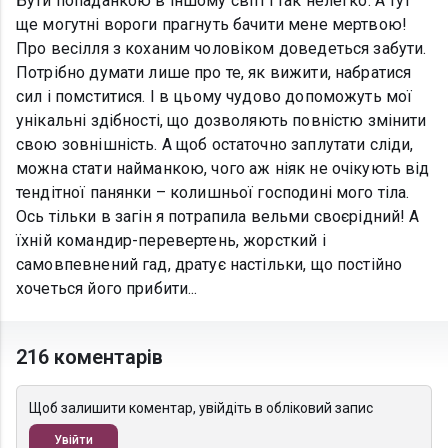
Бути попаданкою в іншому світі і так нелегко. А тут
ще могутні вороги прагнуть бачити мене мертвою!
Про весілля з коханим чоловіком доведеться забути.
Потрібно думати лише про те, як вижити, набратися
сил і помститися. І в цьому чудово допоможуть мої
унікальні здібності, що дозволяють повністю змінити
свою зовнішність. А щоб остаточно заплутати сліди,
можна стати найманкою, чого аж ніяк не очікують від
тендітної панянки – колишньої господині мого тіла.
Ось тільки в загін я потрапила вельми своєрідний! А
їхній командир-перевертень, жорсткий і
самовпевнений гад, дратує настільки, що постійно
хочеться його прибити...
216 коментарів
Щоб залишити коментар, увійдіть в обліковий запис
Увійти