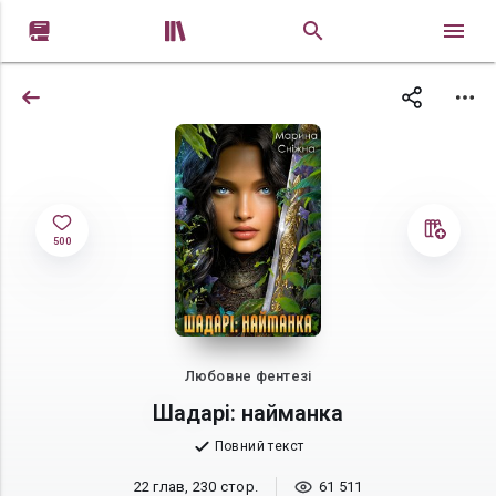


500
Любовне фентезі
Шадарі: найманка
Повний текст
22 глав, 230 стор.
61 511