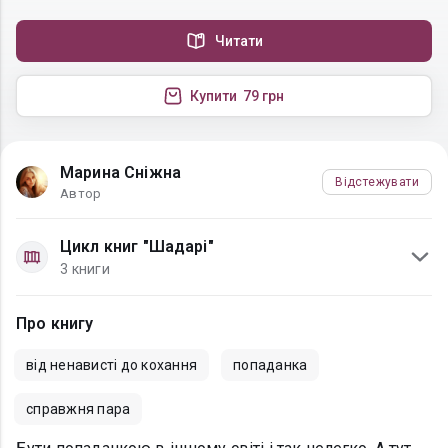
Читати
Купити
79 грн
Марина Сніжна
Відстежувати
Автор
Цикл книг "Шадарі"
3 книги
Про книгу
від ненависті до кохання
попаданка
справжня пара