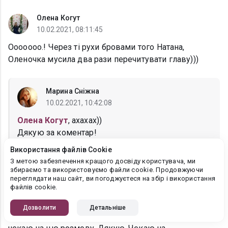
Олена Когут
10.02.2021, 08:11:45
Ооооооо.! Через ті рухи бровами того Натана,
Оленочка мусила два рази перечитувати главу)))
Марина Сніжна
10.02.2021, 10:42:08
Олена Когут
, ахахах))
Дякую за коментар!
Використання файлів Cookie
З метою забезпечення кращого досвіду користувача, ми
збираємо та використовуємо файли cookie. Продовжуючи
Джулія
переглядати наш сайт, ви погоджуєтеся на збір і використання
09.02.2021, 22:37:07
файлів cookie.
Ну нарешті розпочинається їхня бесіда, а подарунок
Дозволити
Детальніше
Натана неймовірно вплинув на Аві. З нетерпінням