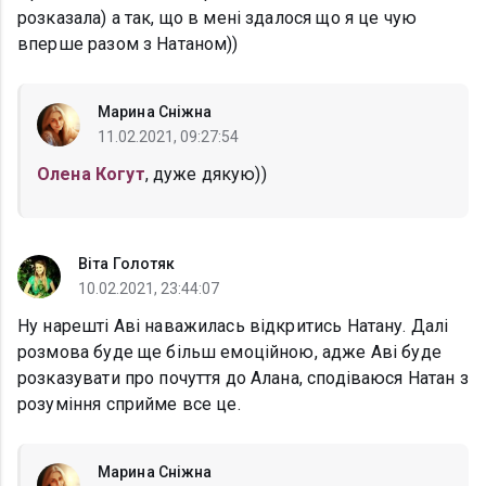
розказала) а так, що в мені здалося що я це чую
вперше разом з Натаном))
Марина Сніжна
11.02.2021, 09:27:54
Олена Когут
, дуже дякую))
Віта Голотяк
10.02.2021, 23:44:07
Ну нарешті Аві наважилась відкритись Натану. Далі
розмова буде ще більш емоційною, адже Аві буде
розказувати про почуття до Алана, сподіваюся Натан з
розуміння сприйме все це.
Марина Сніжна