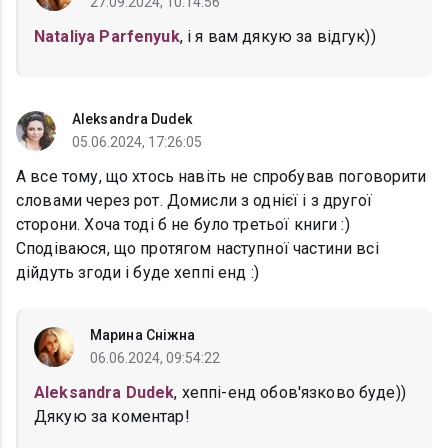
27.09.2024, 10:14:56
Nataliya Parfenyuk
, і я вам дякую за відгук))
Aleksandra Dudek
05.06.2024, 17:26:05
А все тому, що хтось навіть не спробував поговорити
словами через рот. Домисли з однієї і з другої
сторони. Хоча тоді б не було третьої книги :)
Сподіваюся, що протягом наступної частини всі
дійдуть згоди і буде хеппі енд :)
Марина Сніжна
06.06.2024, 09:54:22
Aleksandra Dudek
, хеппі-енд обов'язково буде))
Дякую за коментар!