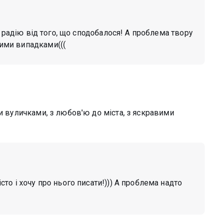
 і радію від того, що сподобалося! А проблема твору
жими випадками(((
ми вуличками, з любов'ю до міста, з яскравими
то і хочу про нього писати!))) А проблема надто