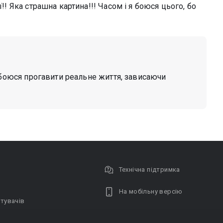
ї!! Яка страшна картина!!! Часом і я боюся цього, бо
и боюся прогавити реальне життя, зависаючи
Технічна підтримка
На мобільну версію
тувачів