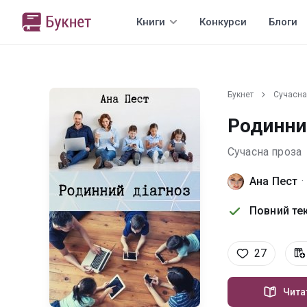
Книги
Конкурси
Блоги
Букнет
Сучасна
Родинни
Сучасна проза
Ана Пест
·
Повний тек
27
Чита