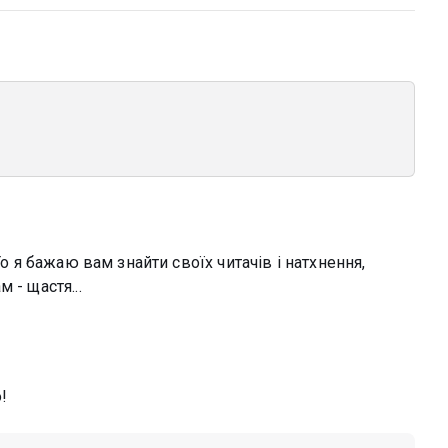
То я бажаю вам знайти своїх читачів і натхнення,
 - щастя...
!