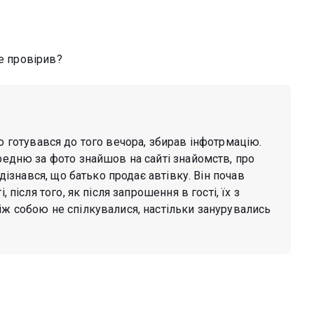
се провірив?
що готувався до того вечора, збирав інфотрмацію.
редню за фото знайшов на сайті знайомств, про
 дізнався, що батько продає автівку. Він почав
 після того, як після запрошення в гості, їх з
іж собою не спілкувалися, настільки занурувались