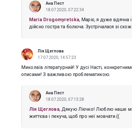
Ана Пест
18.07.2020, 07:22:34
Maria Drogomyretska
, Маріє, я дуже вдячна
дійсно гостра та болюча. Зустрічалася зі схо
Лія Щеглова
17.07.2020, 14:57:23
Миколаїв літературний! У дусі Насті, конкретни
описами! З важливою проблематикою.
Ана Пест
18.07.2020, 07:13:28
Лія Щеглова
, Дякую Лієчко! Люблю наше міс
життєва і пекуча, щоб про неї мовчати.((