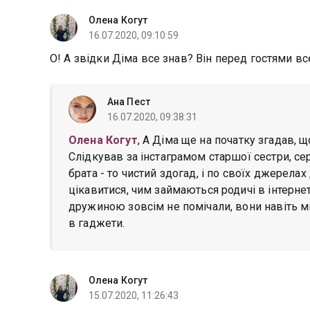
Олена Когут
16.07.2020, 09:10:59
О! А звідки Діма все знав? Він перед гостями в
Ана Пест
16.07.2020, 09:38:31
Олена Когут
, А Діма ще на початку згадав, 
Слідкував за інстаграмом старшої сестри, се
брата - то чистий здогад, і по своїх джерелах
цікавитися, чим займаються родичі в інтернеті,
дружиною зовсім не помічали, вони навіть м
в гаджети.
Олена Когут
15.07.2020, 11:26:43