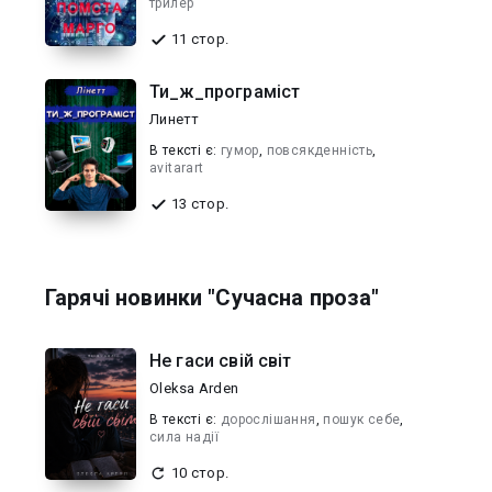
трилер
11 стор.
Ти_ж_програміст
Линетт
В текcті є:
гумор
,
повсякденнiсть
,
avitarart
13 стор.
Гарячі новинки "Сучасна проза"
Не гаси свій світ
Oleksa Arden
В текcті є:
дорослішання
,
пошук себе
,
сила надії
10 стор.