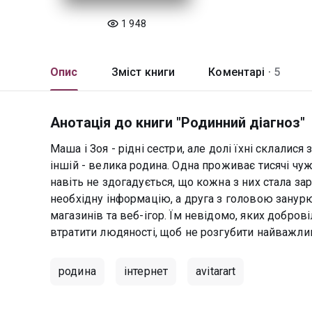
1 948
Опис
Зміст книги
Коментарі ·
5
Анотація до книги "Родинний діагноз"
Маша і Зоя - рідні сестри, але долі їхні склалис
іншій - велика родина. Одна проживає тисячі чуж
навіть не здогадується, що кожна з них стала з
необхідну інформацію, а друга з головою занурю
магазинів та веб-ігор. Їм невідомо, яких добров
втратити людяності, щоб не розгубити найважлив
родина
інтернет
avitarart