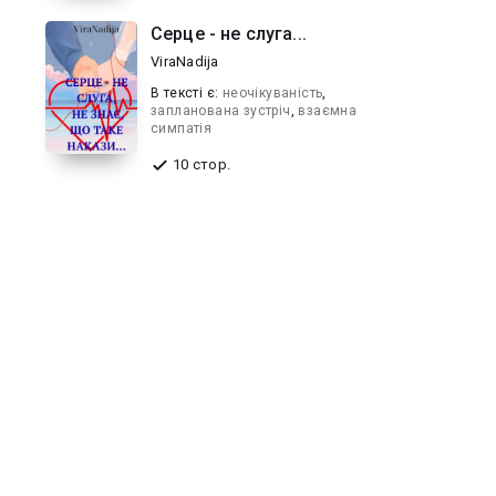
Серце - не слуга...
ViraNadija
В текcті є:
неочікуваність
,
запланована зустріч
,
взаємна
симпатія
10 стор.