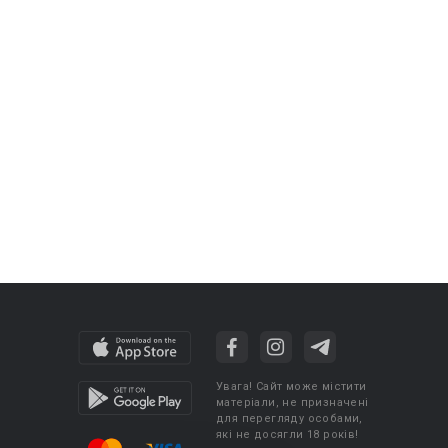
Увага! Сайт може містити
матеріали, не призначені
для перегляду особами,
які не досягли 18 років!