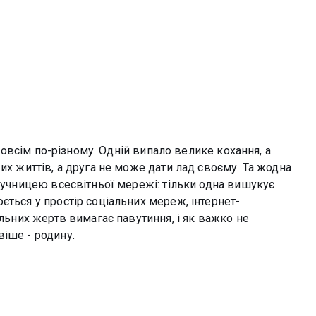
я зовсім по-різному. Одній випало велике кохання, а
их життів, а друга не може дати лад своєму. Та жодна
аручницею всесвітньої мережі: тільки одна вишукує
ється у простір соціальних мереж, інтернет-
ільних жертв вимагає павутиння, і як важко не
іше - родину.