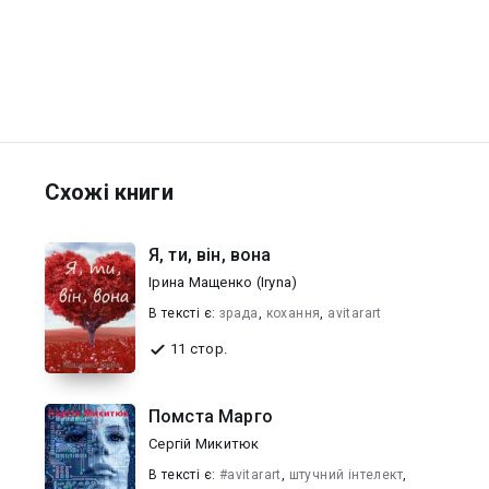
Схожі книги
Я, ти, вiн, вона
Iрина Мащенко (Iryna)
В текcті є:
зрада
,
кохання
,
avitarart
11 стор.
Помста Марго
Сергій Микитюк
В текcті є:
#avitarart
,
штучний інтелект
,