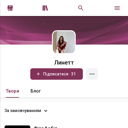


Линетт
Підписатися · 31
Твори
Блог
За замовчуванням