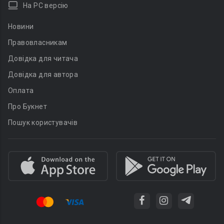
На PC версію
Новини
Правовласникам
Довідка для читача
Довідка для автора
Оплата
Про Букнет
Пошук користувачів