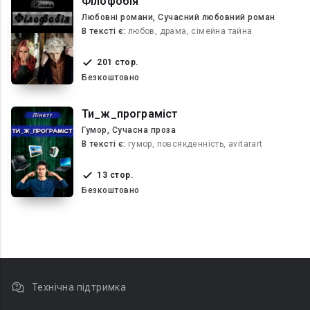
Філофобія
Любовні романи, Сучасний любовний роман
В текcті є:
любов, драма, сімейна тайна
201 стор.
Безкоштовно
Ти_ж_програміст
Гумор, Сучасна проза
В текcті є:
гумор, повсякденнiсть, avitarart
13 стор.
Безкоштовно
Технічна підтримка