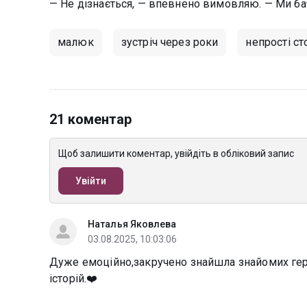
— Не дізнається, — впевнено вимовляю. — Ми ба
малюк
зустріч через роки
непрості ст
21 коментар
Щоб залишити коментар, увійдіть в обліковий запис
Увійти
Наталья Яковлева
03.08.2025, 10:03:06
Дуже емоційно,закручено знайшла знайомих геро
історій.❤️