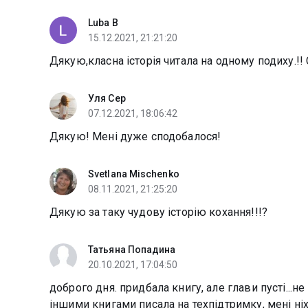
Luba B
15.12.2021, 21:21:20
Дякую,класна історія читала на одному подиху.!! 
Уля Сер
07.12.2021, 18:06:42
Дякую! Мені дуже сподобалося!
Svetlana Mischenko
08.11.2021, 21:25:20
Дякую за таку чудову історію кохання!!!?
Татьяна Попадина
20.10.2021, 17:04:50
доброго дня. придбала книгу, але глави пусті...н
іншими книгами писала на техпідтримку, мені ні