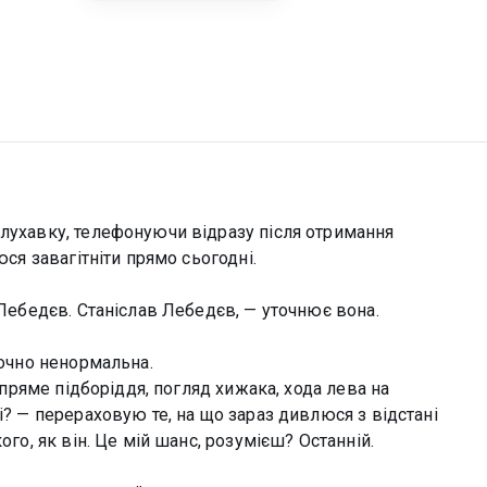
слухавку, телефонуючи відразу після отримання
юся завагітніти прямо сьогодні.
 Лебедєв. Станіслав Лебедєв, — уточнює вона.
точно ненормальна.
, пряме підборіддя, погляд хижака, хода лева на
і? — перераховую те, на що зараз дивлюся з відстані
ого, як він. Це мій шанс, розумієш? Останній.