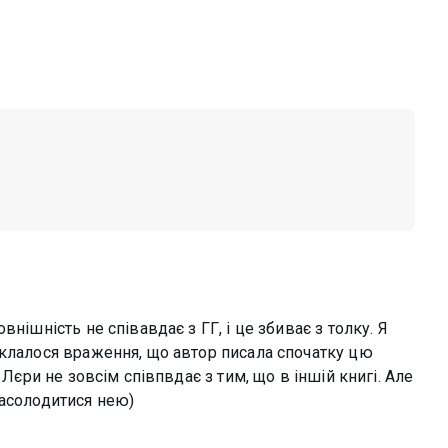
нішність не співавдає з ГГ, і це збиває з толку. Я
Склалося враження, що автор писала спочатку цю
 Лєри не зовсім співпвдає з тим, що в іншій книгі. Але
насолодитися нею)