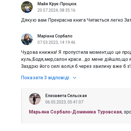
Майя Крук-Процюк
20.07.2024, 08:35:16
Дякую вам Прекрасна книга Читається легко Зат
Маріана Сорбало
07.03.2023, 14:19:46
Чудова книжка! Я пропустила момент,що це прод
куль,Бодя,мер,салон краси....до мене дійшло,що 
Заздрю його силі волі,я б через хвилину вже б з'
Показати
3 відповіді
Елизавета Сельская
06.05.2023, 05:41:07
Марьяна Сорбало-Доминика Туровская
, з