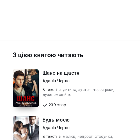
З цією книгою читають
Шанс на щастя
Адалін Черно
В текcті є:
дитина
,
зустріч через роки
,
дуже емоційно
239 стор.
Будь моєю
Адалін Черно
В текcті є:
малюк
,
непрості стосунки
,