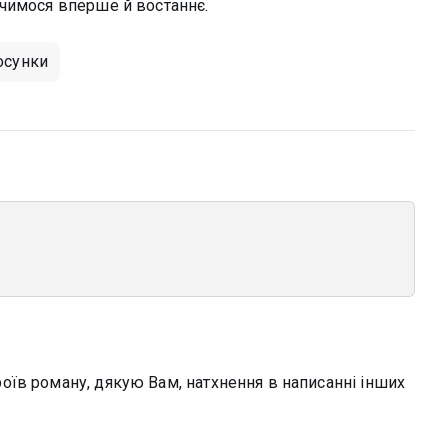
чимося вперше й востаннє.
осунки
їв роману, дякую Вам, натхнення в написанні інших