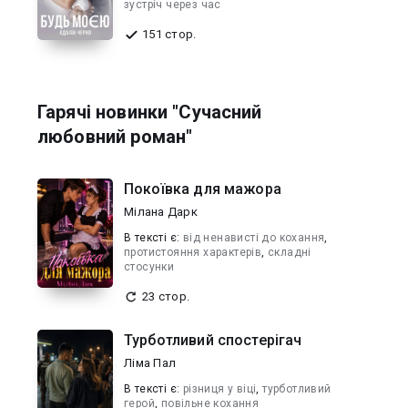
зустріч через час
151 стор.
Гарячі новинки "Сучасний
любовний роман"
Покоївка для мажора
Мілана Дарк
В текcті є:
від ненависті до кохання
,
протистояння характерів
,
складні
стосунки
23 стор.
Турботливий спостерігач
Ліма Пал
В текcті є:
різниця у віці
,
​турботливий
герой
,
повільне кохання