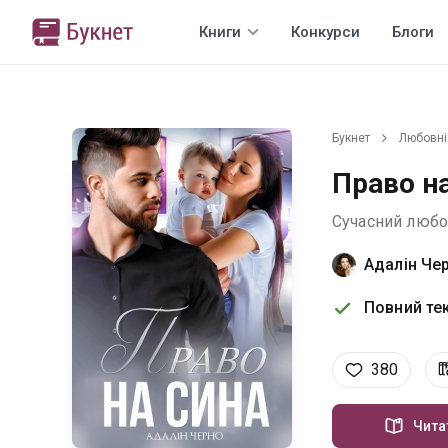
Книги
Конкурси
Блоги
Букнет
Любовні
Право н
Сучасний люб
Адалін Че
Повний тек
380
Чита