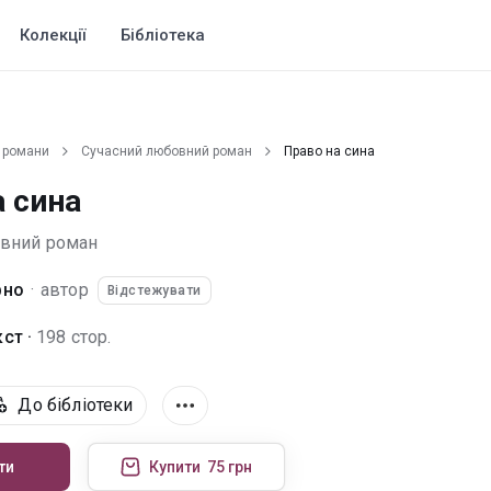
Колекції
Бібліотека
 романи
Сучасний любовний роман
Право на сина
а сина
овний роман
рно
·
автор
Відстежувати
ст ·
198 стор.
До бібліотеки
ти
Купити
75 грн