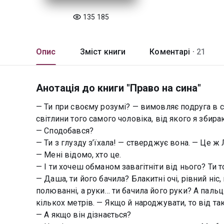
135 185
Опис
Зміст книги
Коментарі ·
21
Анотація до книги "Право на сина"
— Ти при своєму розумі? — вимовляє подруга в 
світлини того самого чоловіка, від якого я збира
— Сподобався?
— Ти з глузду з’їхала! — стверджує вона. — Це ж
— Мені відомо, хто це.
— І ти хочеш обманом завагітніти від нього? Ти 
— Даша, ти його бачила? Блакитні очі, рівний ніс
полюванні, а руки… ти бачила його руки? А пальц
кількох метрів. — Якщо й народжувати, то від так
— А якщо він дізнається?