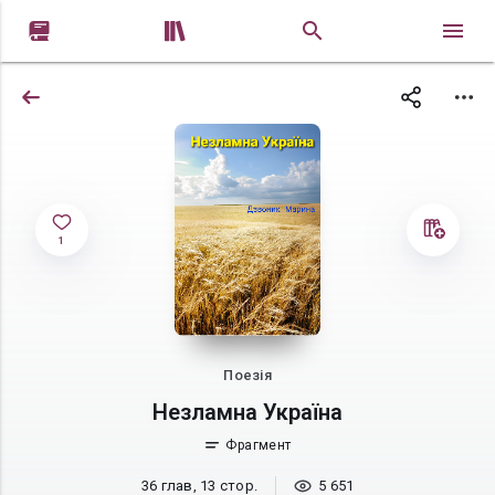


1
Поезія
Незламна Україна
Фрагмент
36 глав, 13 стор.
5 651