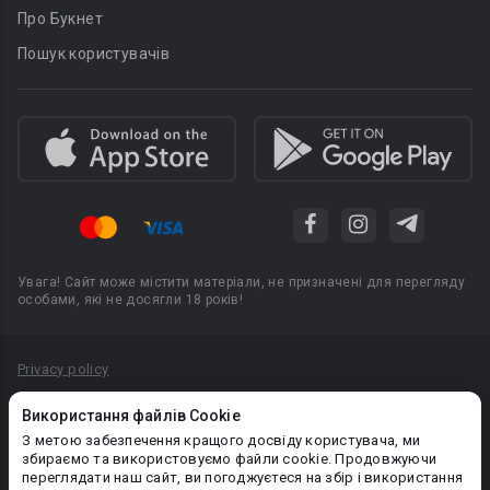
Про Букнет
Пошук користувачів
Увага! Сайт може містити матеріали, не призначені для перегляду
особами, які не досягли 18 років!
Privacy policy
Угода користувача
Використання файлів Cookie
Політика конфіденційності
З метою забезпечення кращого досвіду користувача, ми
збираємо та використовуємо файли cookie. Продовжуючи
Правила публікації авторського контенту
переглядати наш сайт, ви погоджуєтеся на збір і використання