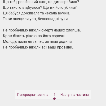
Що тобі, російський кате, це дитя зробило?
Що такого відбулось? Що ви його убили?
Ця бабуся доживала та чекала внуків,
Та ви знищили усіх, безпощадні суки.
Не пробачимо ніколи смерті наших хлопців,
Кров біжить рікою по його сорочці.
Молодь полягла за нас, за наші родини,
Не пробачимо ніколи всі ваші провини..
1
Попередня частина
Наступна частина