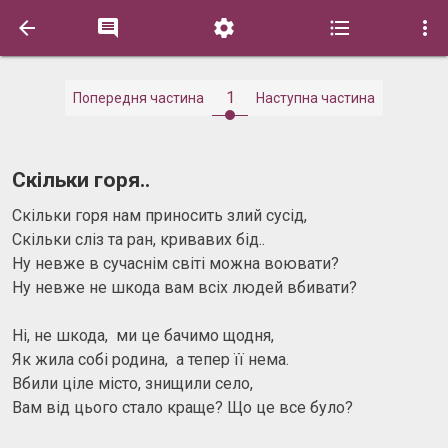





1
Попередня частина
Наступна частина
Скільки горя..
Скільки горя нам приносить злий сусід,
Скільки сліз та ран, кривавих бід..
Ну невже в сучаснім світі можна воювати?
Ну невже не шкода вам всіх людей вбивати?
Ні, не шкода, ми це бачимо щодня,
Як жила собі родина, а тепер її нема.
Вбили ціле місто, знищили село,
Вам від цього стало краще? Що це все було?