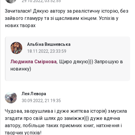
29.10.2022, 03:52:55
Зачиталася! Дякую автору за реалістичну історію, без
зайвого гламуру та зі щасливим кінцем. Успіхів у
нових творах
Альбіна Вишневська
18.11.2022, 23:33:59
Людмила Смірнова
, Щиро дякую))) Запрошую в
новинку)
Лея Левора
30.09.2022, 21:19:35
Чудова, зворушлива і дуже життєва історія) змусила
згадати про свій шлях до заміжжя))) дуже вдячна
автору, побільше таких приємних книг, натхнення і
творчих успіхів!