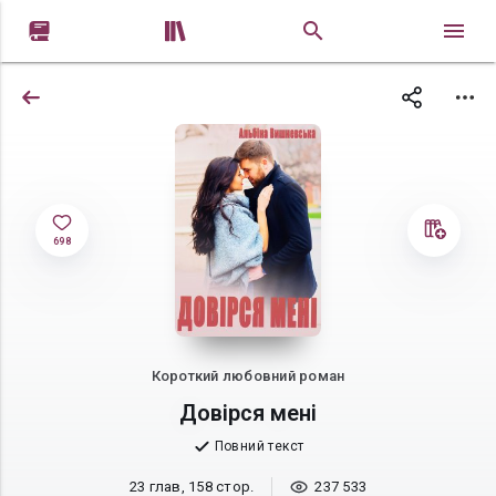


698
Короткий любовний роман
Довірся мені
Повний текст
23 глав, 158 стор.
237 533