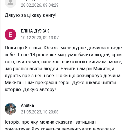
28.02.2026, 09:04:29
Дякую за цікаву книгу!
ЕЛІНА ДУЖАК
10.12.2023, 09:13:07
Поки що 8 глава. Юля як мале дурне дівчисько веде
себе. То не 18 років же має, уміє бачити людей, крім
того, вчителька, напевно, психологію вивчала, може,
час розпізнавати людей. Бачить наміри Микити, а
дурість пре з неї, і все. Поки що розчаровує дівчина.
Микита і Тім- прекрасні герої. Дуже цікаво читати
історію. Дякую автору!
Anutka
21.05.2023, 10:20:08
Історія, про яку можна сказати- затишна і
романтична.Яку хочеться перечитувати в холодну