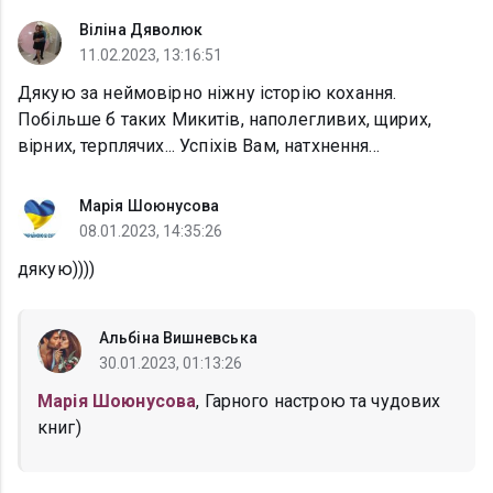
Віліна Дяволюк
11.02.2023, 13:16:51
Дякую за неймовірно ніжну історію кохання.
Побільше б таких Микитів, наполегливих, щирих,
вірних, терплячих... Успіхів Вам, натхнення...
Марія Шоюнусова
08.01.2023, 14:35:26
дякую))))
Альбіна Вишневська
30.01.2023, 01:13:26
Марія Шоюнусова
, Гарного настрою та чудових
книг)