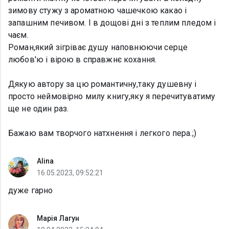
зимову стужу з ароматною чашечкою какао і
запашним печивом. І в дощові дні з теплим пледом і
чаєм.
Роман,який зігріває душу наповнюючи серце
любов'ю і вірою в справжнє кохання.
Дякую автору за цю романтичну,таку душевну і
просто неймовірно милу книгу,яку я перечитуватиму
ще не один раз.
Бажаю вам творчого натхнення і легкого пера.;)
Alina
16.05.2023, 09:52:21
дуже гарно
Марія Лагун