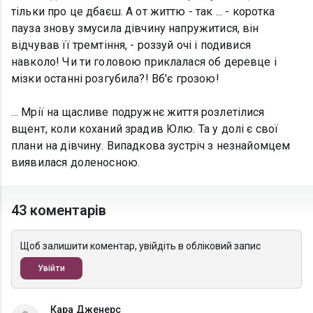
тільки про це дбаєш. А от життю - так ... - коротка
пауза знову змусила дівчину напружитися, він
відчував її тремтіння, - роззуй очі і подивися
навколо! Чи ти головою приклалася об деревце і
мізки останні розгубила?! Вб'є грозою!
… Мрії на щасливе подружнє життя розлетілися
вщент, коли коханий зрадив Юлю. Та у долі є свої
плани на дівчину. Випадкова зустріч з незнайомцем
виявилася доленосною.
43 коментарів
Щоб залишити коментар, увійдіть в обліковий запис
Увійти
Кара Дженерс