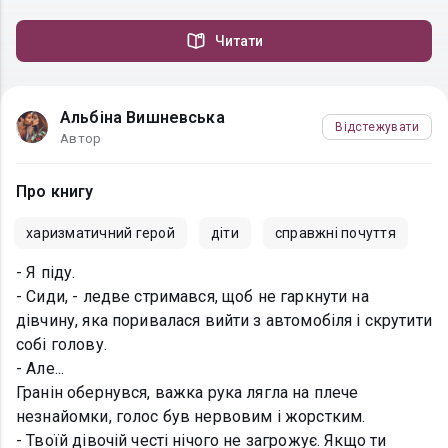
Читати
Альбіна Вишневська
Відстежувати
Автор
Про книгу
харизматичний герой
діти
справжні почуття
- Я піду.
- Сиди, - ледве стримався, щоб не гаркнути на
дівчину, яка поривалася вийти з автомобіля і скрутити
собі голову.
- Але...
Гранін обернувся, важка рука лягла на плече
незнайомки, голос був нервовим і жорстким.
- Твоїй дівочій честі нічого не загрожує. Якщо ти