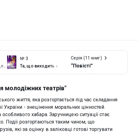
Серія (11 книг)
№ 3
“Повісті”
для
Та, що виходить на
ів
світло
ля молодіжних театрів"
тського життя, яка розгортається під час складання
ої України - знецінення моральних цінностей.
в особливого хабара. Заручницею ситуації стає
ко. Події розгортаються таким чином, що
рузів, які за оцінку в заліковці готові торгувати