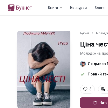
Книги
Конкурси
Блоги
Букнет
Молодіж
Ціна чес
Молодіжна про
Людмила 
Повний тек
3
Чита