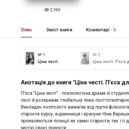
2 365
Опис
Зміст книги
Коментарі ·
0
№ 1
№ 2
Ціна честі
Ціна честі. П'єса 
молодіжних театр
Анотація до книги "Ціна честі. П'єса д
П’єса "Ціна честі" - психологічна драма зі студен
сесії й розкриває глобальну тему посттоталітарн
Викладач політології вимагає від групи філологі
староста курсу, відмінниця і красуня Ніна Вараш
проявляються позиції як самої старости, так і її д
честю своєї подруги.