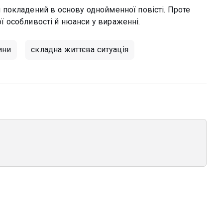
покладений в основу однойменної повісті. Проте
ої особливості й нюанси у вираженні.
ини
складна життєва ситуація