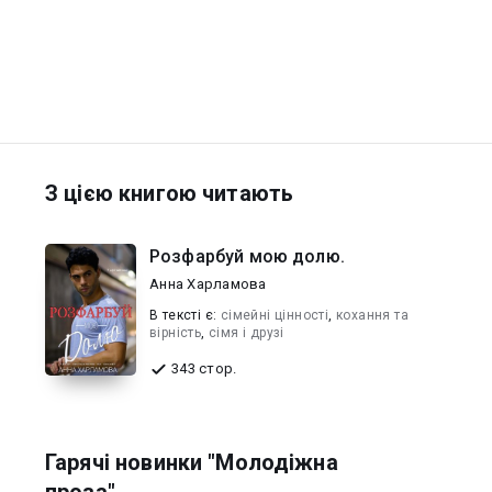
З цією книгою читають
Розфарбуй мою долю.
Анна Харламова
В текcті є:
сімейні цінності
,
кохання та
вірність
,
сімя і друзі
343 стор.
Гарячі новинки "Молодіжна