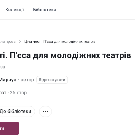
Колекції
Бібліотека
на проза
Ціна честі. П'єса для молодіжних театрів
ті. П'єса для молодіжних театрів
за
Марчук
·
автор
Відстежувати
ст ·
25 стор.
До бібліотеки
ти