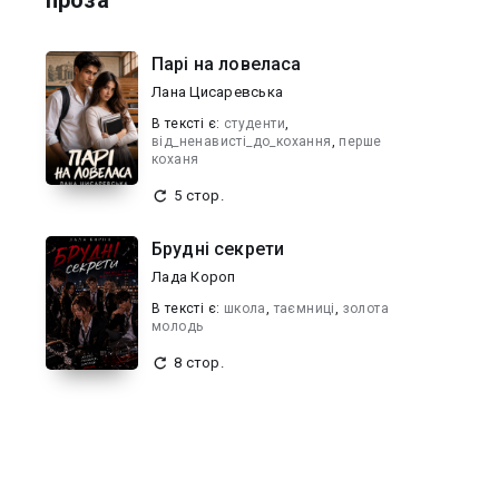
проза"
Парі на ловеласа
Лана Цисаревська
В текcті є:
студенти
,
від_ненависті_до_кохання
,
перше
коханя
5 стор.
Брудні секрети
Лада Короп
В текcті є:
школа
,
таємниці
,
золота
молодь
8 стор.