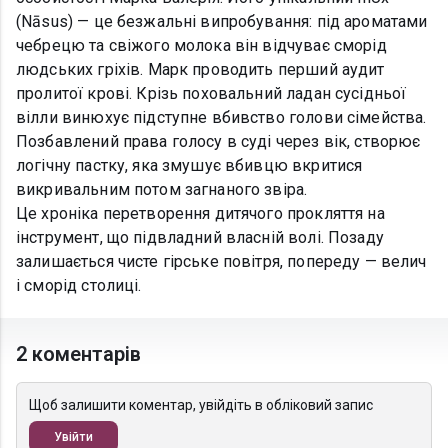
(Nāsus) — це безжальні випробування: під ароматами
чебрецю та свіжого молока він відчуває сморід
людських гріхів. Марк проводить перший аудит
пролитої крові. Крізь поховальний ладан сусідньої
вілли винюхує підступне вбивство голови сімейства.
Позбавлений права голосу в суді через вік, створює
логічну пастку, яка змушує вбивцю вкритися
викривальним потом загнаного звіра.
​Це хроніка перетворення дитячого прокляття на
інструмент, що підвладний власній волі. Позаду
залишається чисте гірське повітря, попереду — велич
і сморід столиці.
2 коментарів
Щоб залишити коментар, увійдіть в обліковий запис
Увійти