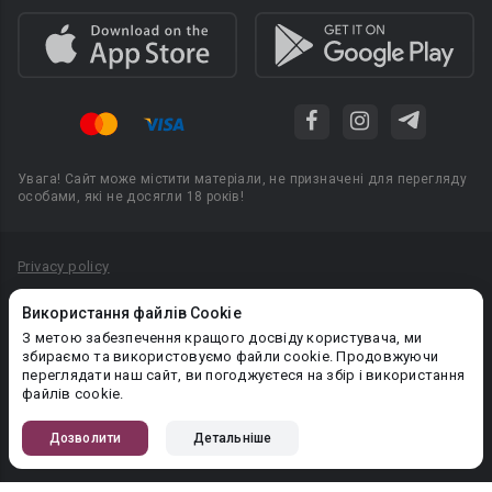
Увага! Сайт може містити матеріали, не призначені для перегляду
особами, які не досягли 18 років!
Privacy policy
Угода користувача
Використання файлів Cookie
Політика конфіденційності
З метою забезпечення кращого досвіду користувача, ми
збираємо та використовуємо файли cookie. Продовжуючи
Правила публікації авторського контенту
переглядати наш сайт, ви погоджуєтеся на збір і використання
файлів cookie.
PR-вiддiл: pr@booknet.com
Дозволити
Детальніше
© 2026 Booknet. Всі права захищено.
Narva mnt 5, Tallinn 10117, Естонія