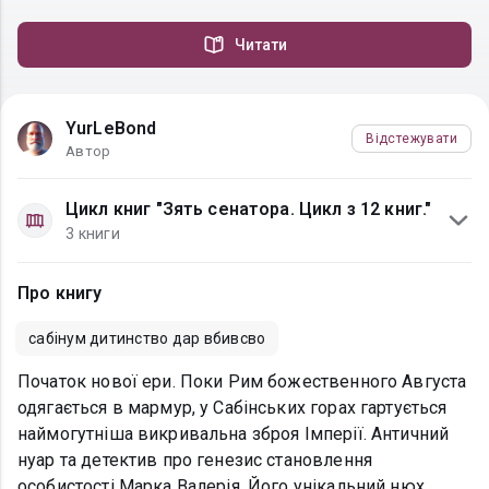
Читати
YurLeBond
Відстежувати
Автор
Цикл книг "Зять сенатора. Цикл з 12 книг."
3 книги
Про книгу
сабінум дитинство дар вбивсво
Початок нової ери. Поки Рим божественного Августа
одягається в мармур, у Сабінських горах гартується
наймогутніша викривальна зброя Імперії. ​Античний
нуар та детектив про генезис становлення
особистості Марка Валерія. Його унікальний нюх