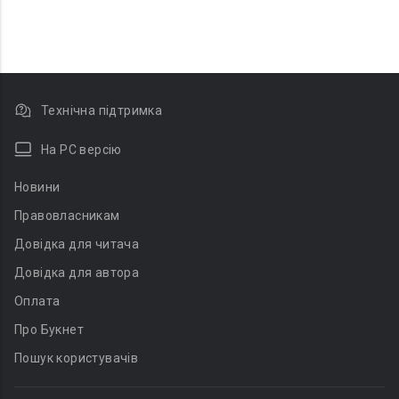
Технічна підтримка
На PC версію
Новини
Правовласникам
Довідка для читача
Довідка для автора
Оплата
Про Букнет
Пошук користувачів