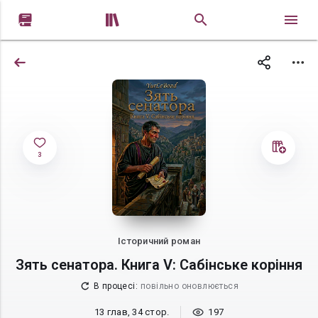


3
Історичний роман
Зять сенатора. Книга V: Сабінське коріння
В процесі
:
повільно оновлюється
13 глав, 34 стор.
197