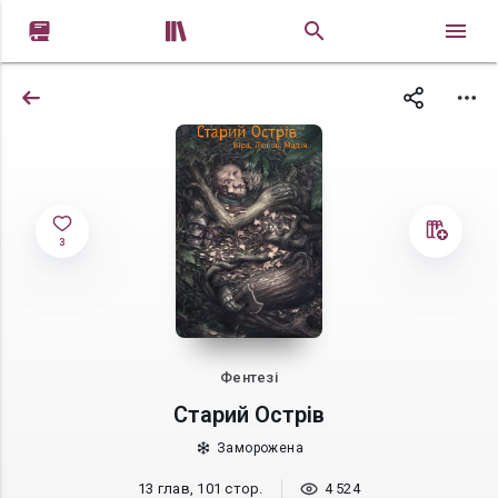


3
Фентезі
Старий Острів
Заморожена
13 глав, 101 стор.
4 524