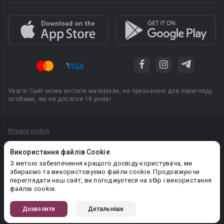
Увага! Сайт може містити матеріали, не призначені для перегляду
особами, які не досягли 18 років!
Privacy policy
Угода користувача
Використання файлів Cookie
Політика конфіденційності
З метою забезпечення кращого досвіду користувача, ми
збираємо та використовуємо файли cookie. Продовжуючи
Правила публікації авторського контенту
переглядати наш сайт, ви погоджуєтеся на збір і використання
файлів cookie.
PR-вiддiл: pr@booknet.com
Дозволити
Детальніше
© 2026 Booknet. Всі права захищено.