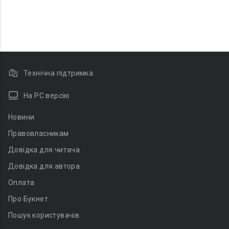
Технічна підтримка
На PC версію
Новини
Правовласникам
Довідка для читача
Довідка для автора
Оплата
Про Букнет
Пошук користувачів