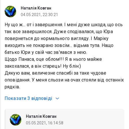
Наталія Ковган
04.05.2021, 22:30:21
Ну що ж... от і завершення. І мені дуже шкода, що ось
так все завершилося. Дуже сподівалася, що Юра
повернеться до нормального вигляду. І Маріку
виходить не покарано зовсім... відьма тупа. Нащо
батько Юри у свій час зв'яався з нею.
Щодо Панаса, оце облом!!! Я в нього майже
закохалася, а він старець! Ну блін:)
Дякую вам, величезне спасибі за таке чудове
оповідання. У меня сльози на очах стояли від останніх
рядків.
Показати
3 відповіді
Наталія Ковган
05.05.2021, 16:14:58