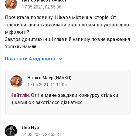
Натіко Маер (NAtiKO)
17.05.2021, 02:55:06
Прочитала половину. Цікава містична історія. От
тільки питання: вовкулаки відносяться до української
міфології?
Завтра дочитаю інші глави й напишу повне враження.
Успіхів Вам❤️
Показати
4 відповіді
Натіко Маер (NAtiKO)
17.05.2021, 11:11:05
Кейтлін
, От і в мене завдяки конкурсу стільки
цікавинок захотілося дізнатися
Лео Нур
14.05.2021, 23:55:31