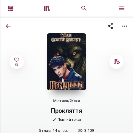


56
Містика/Жахи
Прокляття
Повний текст
5 глав, 14 стор.
3 109