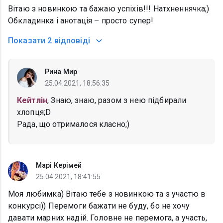
Вітаю з новинкою та бажаю успіхів!!! Натхненнячка;)
Обкладинка і анотація – просто супер!
Показати
2 відповіді
Рина Мир
25.04.2021, 18:56:35
Кейтлін
, Знаю, знаю, разом з нею підбирали
хлопця;D
Рада, що отрималося класно;)
Марі Керімей
25.04.2021, 18:41:55
Моя любимка) Вітаю тебе з новинкою та з участю в
конкурсі)) Перемоги бажати не буду, бо не хочу
давати марних надій. Головне не перемога, а участь,