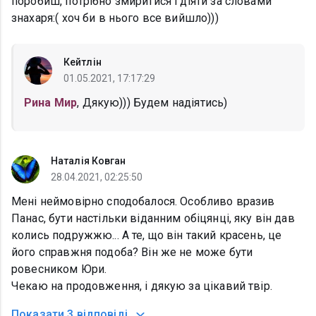
поробиш, потрібно змиритися і діяти за словами
знахаря:( хоч би в нього все вийшло)))
Кейтлін
01.05.2021, 17:17:29
Рина Мир
, Дякую))) Будем надіятись)
Наталія Ковган
28.04.2021, 02:25:50
Мені неймовірно сподобалося. Особливо вразив
Панас, бути настільки віданним обіцянці, яку він дав
колись подружжю... А те, що він такий красень, це
його справжня подоба? Він же не може бути
ровесником Юри.
Чекаю на продовження, і дякую за цікавий твір.
Показати
3 відповіді