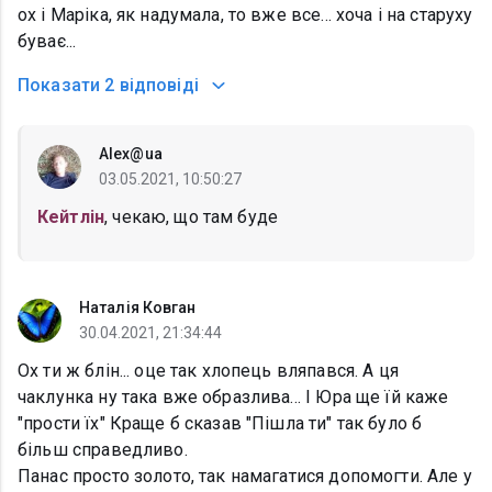
ох і Маріка, як надумала, то вже все... хоча і на старуху
буває...
Показати
2 відповіді
Alex@ua
03.05.2021, 10:50:27
Кейтлін
, чекаю, що там буде
Наталія Ковган
30.04.2021, 21:34:44
Ох ти ж блін... оце так хлопець вляпався. А ця
чаклунка ну така вже образлива... І Юра ще їй каже
"прости їх" Краще б сказав "Пішла ти" так було б
більш справедливо.
Панас просто золото, так намагатися допомогти. Але у