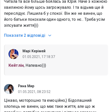
Читала та все більше боялась за Юрія. Наче з кожною
хвилиною йому щось загрожувало. І та відьма ще й
переслідує. Лишила б у спокої. Він же не винен, що
його батьки покохали один одного, то нє... Треба усім
зіпсувати життя)))
Показати
2 відповіді
Марі Керімей
01.05.2021, 17:18:37
Кейтлін
, Напевно)))
Рина Мир
01.05.2021, 08:23:52
Цікаво, моторошно та емоційно;) Бідолашний
хлопець не винен, що має таке життя, але що ж