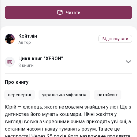
Читати
Кейтлін
Відстежувати
Автор
Цикл книг "XERON"
3 книги
Про книгу
перевертні
українська міфологія
потайсвіт
Юрій — хлопець, якого немовлям знайшли у лісі. Ще з
дитинства його мучать кошмари. Нічні жахіття у
вигляді вовка з червоними очима приходять уві сні, а
останнім часом і наяву туманять розум. Та все це
неспроста! Через 25 років його наздожене прокляття,