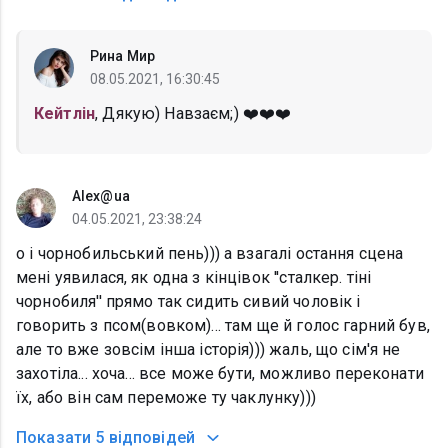
Рина Мир
08.05.2021, 16:30:45
Кейтлін
, Дякую) Навзаєм;) ❤️❤️❤️
Alex@ua
04.05.2021, 23:38:24
о і чорнобильський пень))) а взагалі остання сцена
мені уявилася, як одна з кінцівок ''сталкер. тіні
чорнобиля'' прямо так сидить сивий чоловік і
говорить з псом(вовком)... там ще й голос гарний був,
але то вже зовсім інша історія))) жаль, що сім'я не
захотіла... хоча... все може бути, можливо переконати
їх, або він сам переможе ту чаклунку)))
Показати
5 відповідей