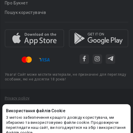
Про Букнет
Пошук користувачів
Увага! Сайт може містити матеріали, не призначені для перегляду
особами, які не досягли 18 років!
Privacy policy
Угода користувача
Використання файлів Cookie
Політика конфіденційності
З метою забезпечення кращого досвіду користувача, ми
збираємо та використовуємо файли cookie. Продовжуючи
Правила публікації авторського контенту
переглядати наш сайт, ви погоджуєтеся на збір і використання
файлів cookie.