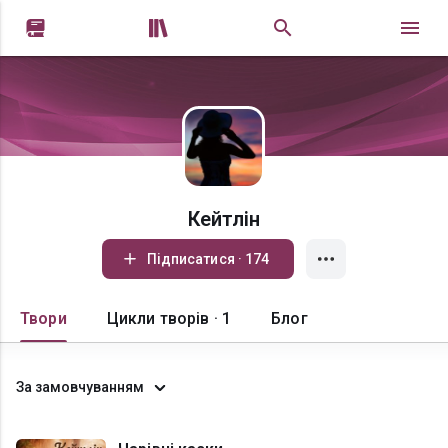


Кейтлін
Підписатися · 174
Твори
Цикли творів · 1
Блог
За замовчуванням