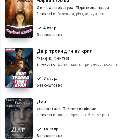
Чарівні казки
Дитяча література, Підліткова проза
В текcті є:
бажання, різдво, чудеса
4 стор.
Безкоштовно
Двір троянд гніву крил
Фанфік, Фентезі
В текcті є:
фейрі і магія, три слова, кохання
3 стор.
Безкоштовно
Дар
Фантастика, Постапокаліпсис
В текcті є:
дар, пророцтво, безсмертні
15 стор.
Безкоштовно