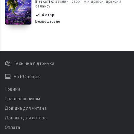
В текcті є:
весняні історії, мій дракон, дракони
балансу
4 стор.
Безкоштовно
Технічна підтримка
На PC версію
Новини
Правовласникам
Довідка для читача
Довідка для автора
Оплата