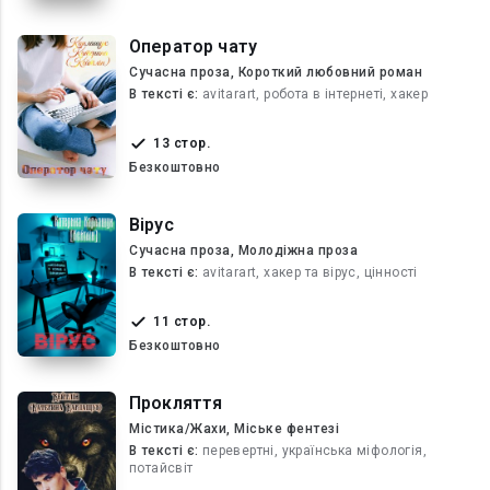
Оператор чату
Сучасна проза, Короткий любовний роман
В текcті є:
avitarart, робота в інтернеті, хакер
13 стор.
Безкоштовно
Вірус
Сучасна проза, Молодіжна проза
В текcті є:
avitarart, хакер та вірус, цінності
11 стор.
Безкоштовно
Прокляття
Містика/Жахи, Міське фентезі
В текcті є:
перевертні, українська міфологія,
потайсвіт