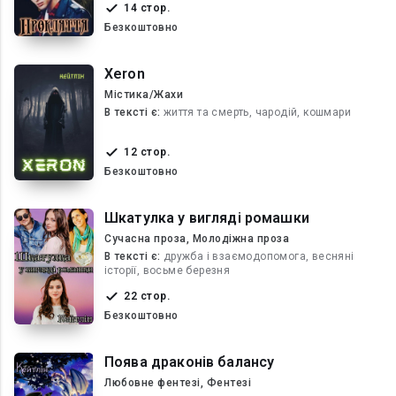
14 стор.
Безкоштовно
Xeron
Містика/Жахи
В текcті є:
життя та смерть, чародій, кошмари
12 стор.
Безкоштовно
Шкатулка у вигляді ромашки
Сучасна проза, Молодіжна проза
В текcті є:
дружба і взаємодопомога, весняні
історії, восьме березня
22 стор.
Безкоштовно
Поява драконів балансу
Любовне фентезі, Фентезі