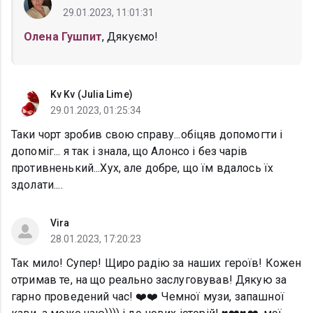
29.01.2023, 11:01:31
Олена Гушпит
, Дякуємо!
Kv Kv (Julia Lime)
29.01.2023, 01:25:34
Таки чорт зробив свою справу...обіцяв допомогти і
допоміг... я так і знала, що Алонсо і без чарів
противненький...Хух, але добре, що їм вдалось їх
здолати....
Vira
28.01.2023, 17:20:23
Так мило! Супер! Щиро радію за наших героїв! Кожен
отримав те, на що реально заслуговував! Дякую за
гарно проведений час! ❤️❤️ Чемної музи, запашної