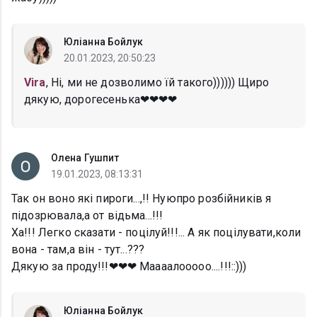
Юліанна Бойлук
20.01.2023, 20:50:23
Vira
, Ні, ми не дозволимо їй такого)))))) Щиро
дякую, дорогесенька❤❤❤❤
Олена Гушпит
19.01.2023, 08:13:31
Так он воно які пироги...,!! Нуюпро розбійників я
підозрювала,а от відьма...!!!
Ха!!! Легко сказати - поцілуй!!!... А як поцілувати,коли
вона - там,а він - тут...???
Дякую за проду!!!❤❤❤ Маааалооооо....!!!::)))
Юліанна Бойлук