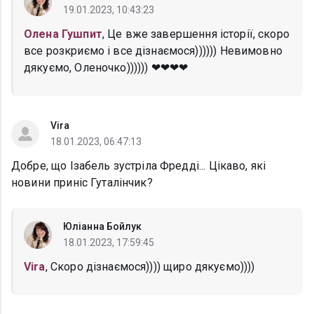
19.01.2023, 10:43:23
Олена Гушпит
, Це вже завершення історії, скоро
все розкриємо і все дізнаємося)))))) Невимовно
дякуємо, Оленочко)))))) ❤❤❤❤
Vira
18.01.2023, 06:47:13
Добре, що Ізабель зустріла Фредді... Цікаво, які
новини приніс Гуталінчик?
Юліанна Бойлук
18.01.2023, 17:59:45
Vira
, Скоро дізнаємося)))) щиро дякуємо))))