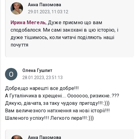
Анна Пахомова
29.01.2023, 11:03:12
Ирина Мегель
, Дуже приємно що вам
сподобалося. Ми самі закохані в цю історію, і
дуже тішимось, коли читачі поділяють наші
почуття
Олена Гушпит
28.01.2023, 23:51:13
Добре,що нарешті все добре!!!
А Гуталінчика в хрещені…. Ооооооо, ризикне..???
Дякую, дівчата, за таку чудову пригоду!!!::)))
Вам величезного натхнення на нові історії!!!
Шаленого успіху!!! Легкого пера!!!::)))
Анна Пахомова