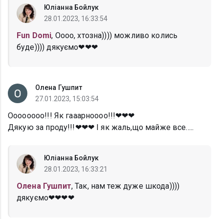
Юліанна Бойлук
28.01.2023, 16:33:54
Fun Domi
, Оооо, хтозна)))) можливо колись
буде)))) дякуємо❤❤❤
Олена Гушпит
27.01.2023, 15:03:54
Оооооооо!!! Як гааарноооо!!!❤❤❤
Дякую за проду!!!❤❤❤ І як жаль,що майже все.....
Юліанна Бойлук
28.01.2023, 16:33:21
Олена Гушпит
, Так, нам теж дуже шкода))))
дякуємо❤❤❤❤