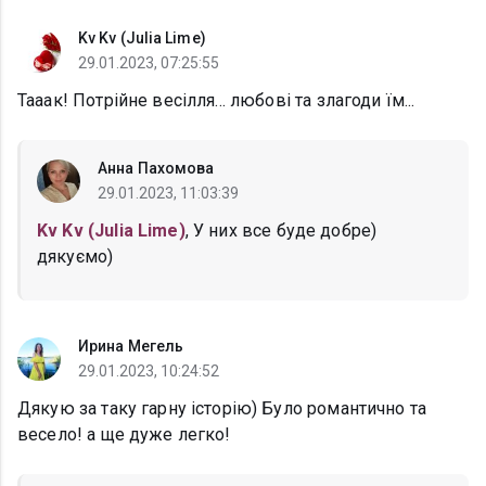
Kv Kv (Julia Lime)
29.01.2023, 07:25:55
Тааак! Потрійне весілля... любові та злагоди їм...
Анна Пахомова
29.01.2023, 11:03:39
Kv Kv (Julia Lime)
, У них все буде добре)
дякуємо)
Ирина Мегель
29.01.2023, 10:24:52
Дякую за таку гарну історію) Було романтично та
весело! а ще дуже легко!