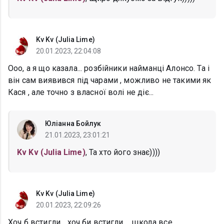
Kv Kv (Julia Lime)
20.01.2023, 22:04:08
Ооо, а я що казала... розбійники найманці Алонсо. Та і
він сам виявився під чарами , можливо не такими як
Кася , але точно з власної волі не діє...
Юліанна Бойлук
21.01.2023, 23:01:21
Kv Kv (Julia Lime)
, Та хто його знає))))
Kv Kv (Julia Lime)
20.01.2023, 22:09:26
Хоч б встигли... хоч би встигли.... шкода все