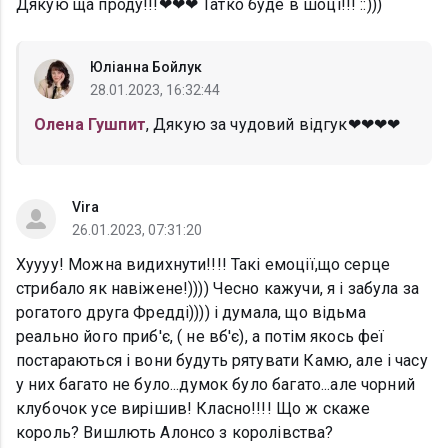
Дякую ща проду!!!❤❤❤ Татко буде в шоці!!! ::)))
Юліанна Бойлук
28.01.2023, 16:32:44
Олена Гушпит
, Дякую за чудовий відгук❤❤❤❤
Vira
26.01.2023, 07:31:20
Хуууу! Можна видихнути!!!! Такі емоції,що серце
стрибало як навіжене!)))) Чесно кажучи, я і забула за
рогатого друга Фредді)))) і думала, що відьма
реально його приб'є, ( не вб'є), а потім якось феї
постараються і вони будуть рятувати Камю, але і часу
у них багато не було...думок було багато...але чорний
клубочок усе вирішив! Класно!!!! Що ж скаже
король? Вишлють Алонсо з королівства?