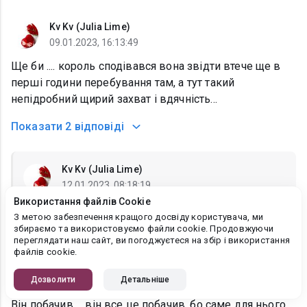
Kv Kv (Julia Lime)
09.01.2023, 16:13:49
Ще би .... король сподівався вона звідти втече ще в
перші години перебування там, а тут такий
непідробний щирий захват і вдячність...
Показати
2 відповіді
Kv Kv (Julia Lime)
12.01.2023, 08:18:19
Використання файлів Cookie
Юліанна Бойлук
, ❤❣❤
З метою забезпечення кращого досвіду користувача, ми
збираємо та використовуємо файли cookie. Продовжуючи
переглядати наш сайт, ви погоджуєтеся на збір і використання
файлів cookie.
Kv Kv (Julia Lime)
Дозволити
Детальніше
09.01.2023, 16:06:49
Він побачив ... він все це побачив, бо саме для нього