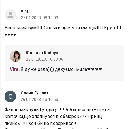
Vira
27.01.2023, 08:13:03
Весільний бум!!!! Стільки щастя та емоцій!!!! Круто!!!!
♥️♥️♥️♥️
Юліанна Бойлук
28.01.2023, 16:33:06
Vira
, Я дуже рада)))) дякуємо, мила❤❤❤❤
Олена Гушпит
26.01.2023, 13:10:53
Файно макнули Гундигу...!!! А Алонсо що - ніжна
квіточка,що хлопнувся в обморок??? Принц
якийсь...!!! Хоч би не позорився!!!