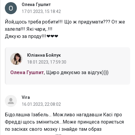
Олена Гушпит
17.01.2023, 15:18:42
Йой,щось треба робити!!! Що ж придумати??? От же
халепа!!! Які чари,..!!!
Дякую за проду!!!❤❤❤
Юліанна Бойлук
18.01.2023, 17:59:30
Олена Гушпит
, Щиро дякуємо за відгук))))
Vira
16.01.2023, 22:08:02
Бідолашна Ізабель... Можливо нагадавши Касі про
Фредді щось зміниться....Може принцеса пориється
по засіках свого мозку і знайде там образ