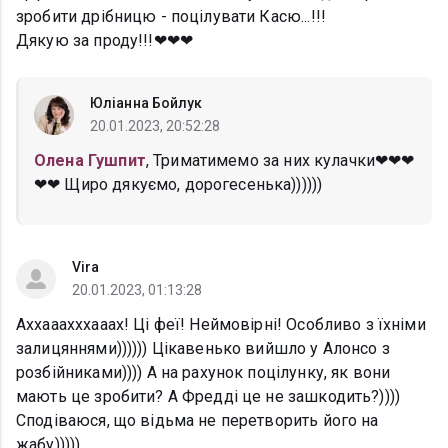
зробити дрібницю - поцілувати Касю...!!!
Дякую за проду!!!❤❤❤
Юліанна Бойлук
20.01.2023, 20:52:28
Олена Гушпит
, Триматимемо за них кулачки❤❤❤
❤❤ Щиро дякуємо, дорогесенька))))))
Vira
20.01.2023, 01:13:28
Аххааахххааах! Ці феї! Неймовірні! Особливо з їхніми
залицяннями)))))) Цікавенько вийшло у Алонсо з
розбійниками)))) А на рахунок поцілунку, як вони
мають це зробити? А Фредді це не зашкодить?))))
Сподіваюся, що відьма не перетворить його на
жабу)))))