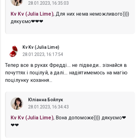
28.01.2023, 16:35:03
Kv Kv (Julia Lime)
, Для них нема неможливого))))
дякуємо❤❤❤
Kv Kv (Julia Lime)
28.01.2023, 16:17:54
Тепер все в руках Фредді.... не підведи... зізнайся в
почуттях і поцілуй, а далі.... надіятимемось на магію
поцілунку кохання...
Юліанна Бойлук
28.01.2023, 16:34:43
Kv Kv (Julia Lime)
, Вона допоможе)))) дякуємо❤
❤❤