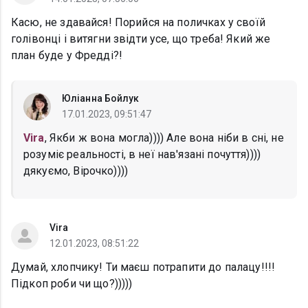
Касю, не здавайся! Порийся на поличках у своїй
голівонці і витягни звідти усе, що треба! Який же
план буде у Фредді?!
Юліанна Бойлук
17.01.2023, 09:51:47
Vira
, Якби ж вона могла)))) Але вона ніби в сні, не
розуміє реальності, в неї нав'язані почуття))))
дякуємо, Вірочко))))
Vira
12.01.2023, 08:51:22
Думай, хлопчику! Ти маєш потрапити до палацу!!!!
Підкоп роби чи що?)))))