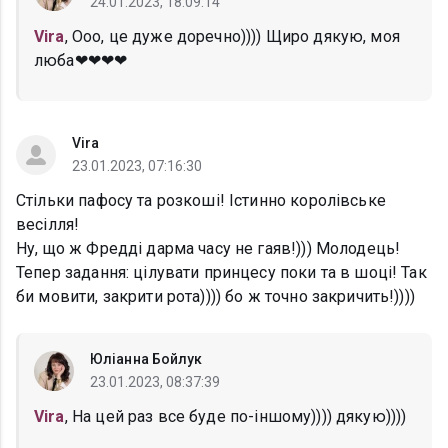
24.01.2023, 18:09:14
Vira
, Ооо, це дуже доречно)))) Щиро дякую, моя
люба❤❤❤❤
Vira
23.01.2023, 07:16:30
Стільки пафосу та розкоші! Істинно королівське
весілля!
Ну, що ж Фредді дарма часу не гаяв!))) Молодець!
Тепер задання: цілувати принцесу поки та в шоці! Так
би мовити, закрити рота)))) бо ж точно закричить!))))
Юліанна Бойлук
23.01.2023, 08:37:39
Vira
, На цей раз все буде по-іншому)))) дякую))))