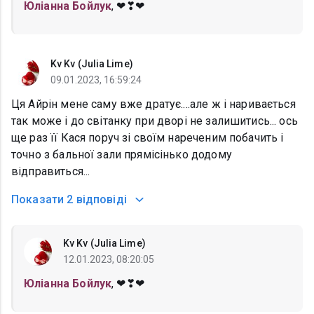
Юліанна Бойлук
, ❤❣❤
Kv Kv (Julia Lime)
09.01.2023, 16:59:24
Ця Айрін мене саму вже дратує....але ж і наривається
так може і до світанку при дворі не залишитись... ось
ще раз її Кася поруч зі своїм нареченим побачить і
точно з бальної зали прямісінько додому
відправиться...
Показати
2 відповіді
Kv Kv (Julia Lime)
12.01.2023, 08:20:05
Юліанна Бойлук
, ❤❣❤