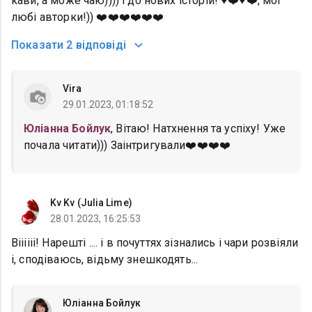
кави, а може чаю)))) і до нових історій! ♥️❤️♥️❤️, мої
любі авторки!)) ❤️❤️❤️❤️❤️❤️
Показати
2 відповіді
Vira
29.01.2023, 01:18:52
Юліанна Бойлук
, Вітаю! Натхнення та успіху! Уже
почала читати))) Заінтригували❤️❤️❤️❤️
Kv Kv (Julia Lime)
28.01.2023, 16:25:53
Віііііі! Нарешті .... і в почуттях зізнались і чари розвіяли
і, сподіваюсь, відьму знешкодять...
Юліанна Бойлук