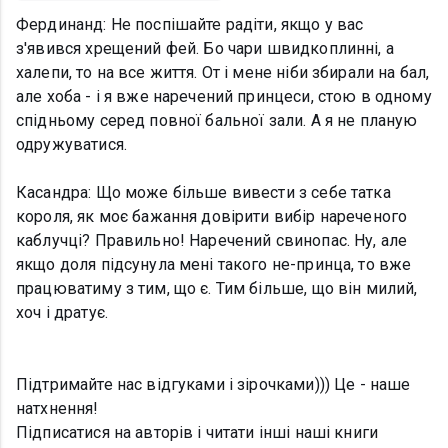
Фердинанд: Не поспішайте радіти, якщо у вас
з'явився хрещений фей. Бо чари швидкоплинні, а
халепи, то на все життя. От і мене ніби збирали на бал,
але хоба - і я вже наречений принцеси, стою в одному
спідньому серед повної бальної зали. А я не планую
одружуватися.
Касандра: Що може більше вивести з себе татка
короля, як моє бажання довірити вибір нареченого
каблучці? Правильно! Наречений свинопас. Ну, але
якщо доля підсунула мені такого не-принца, то вже
працюватиму з тим, що є. Тим більше, що він милий,
хоч і дратує.
Підтримайте нас відгуками і зірочками))) Це - наше
натхнення!
Підписатися на авторів і читати інші наші книги