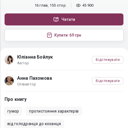
16 глав, 155 стор.
45 900
Читати
Купити
69 грн
Юліанна Бойлук
Відстежувати
Автор
Анна Пахомова
Відстежувати
Співавтор
Про книгу
гумор
протистояння характерів
від голодранця до коханця