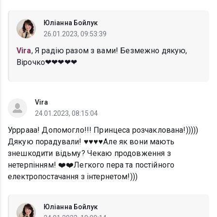
Юліанна Бойлук
26.01.2023, 09:53:39
Vira
, Я радію разом з вами! Безмежно дякую,
Вірочко❤❤❤❤❤
Vira
24.01.2023, 08:15:04
Урррааа! Допомогло!!! Принцеса розчаклована!)))))
Дякую порадували! ♥️♥️♥️♥️Але як вони мають
знешкодити відьму? Чекаю продовження з
нетерпінням! ❤️❤️Легкого пера та постійного
електропостачання з інтернетом!)))
Юліанна Бойлук