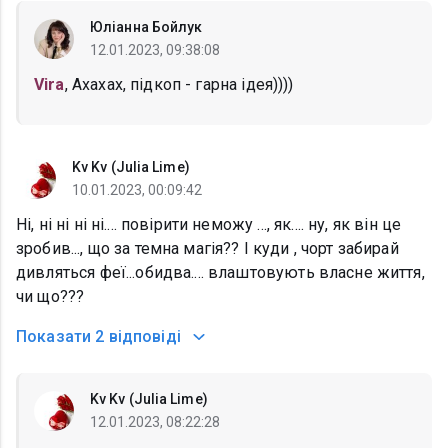
Юліанна Бойлук
12.01.2023, 09:38:08
Vira
, Ахахах, підкоп - гарна ідея))))
Kv Kv (Julia Lime)
10.01.2023, 00:09:42
Ні, ні ні ні ні.... повірити неможу ..., як.... ну, як він це
зробив..., що за темна магія?? І куди , чорт забирай
дивляться феї...обидва.... влаштовують власне життя,
чи що???
Показати
2 відповіді
Kv Kv (Julia Lime)
12.01.2023, 08:22:28