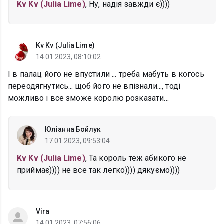
Kv Kv (Julia Lime)
, Ну, надія завжди є))))
Kv Kv (Julia Lime)
14.01.2023, 08:10:02
І в палац його не впустили ... треба мабуть в когось
переодягнутись... щоб його не впізнали..., тоді
можливо і все зможе королю розказати...
Юліанна Бойлук
17.01.2023, 09:53:04
Kv Kv (Julia Lime)
, Та король теж абикого не
приймає)))) не все так легко)))) дякуємо))))
Vira
14.01.2023, 07:56:06