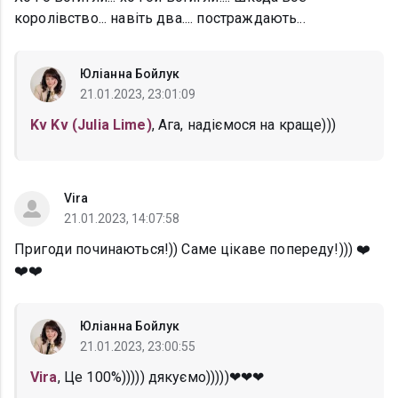
королівство... навіть два.... постраждають...
Юліанна Бойлук
21.01.2023, 23:01:09
Kv Kv (Julia Lime)
, Ага, надіємося на краще)))
Vira
21.01.2023, 14:07:58
Пригоди починаються!)) Саме цікаве попереду!))) ❤️
❤️❤️
Юліанна Бойлук
21.01.2023, 23:00:55
Vira
, Це 100%))))) дякуємо)))))❤❤❤