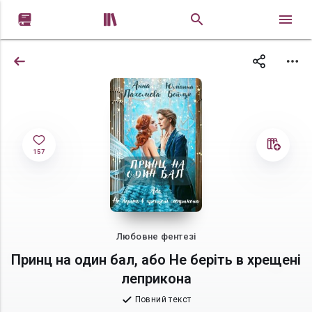


157
Любовне фентезі
Принц на один бал, або Не беріть в хрещені
леприкона
Повний текст