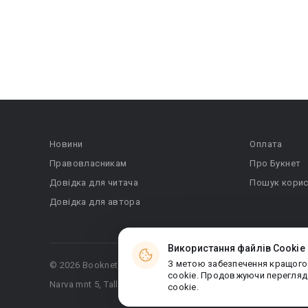
Новини
Оплата
Правовласникам
Про Букнет
Довідка для читача
Пошук корис
Довідка для автора
Використання файлів Cookie
З метою забезпечення кращого
© 2026 Booknet. Всі права захищено.
cookie. Продовжуючи перегляда
Narva mnt 5, Tallinn 10117, Естонія
cookie.