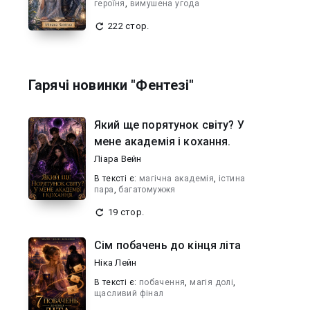
героїня
,
вимушена угода
222 стор.
Гарячі новинки "Фентезі"
Який ще порятунок світу? У
мене академія і кохання.
Ліара Вейн
В текcті є:
магічна академія
,
істина
пара
,
багатомужжя
19 стор.
Сім побачень до кінця літа
Ніка Лейн
В текcті є:
побачення
,
магія долі
,
щасливий фінал