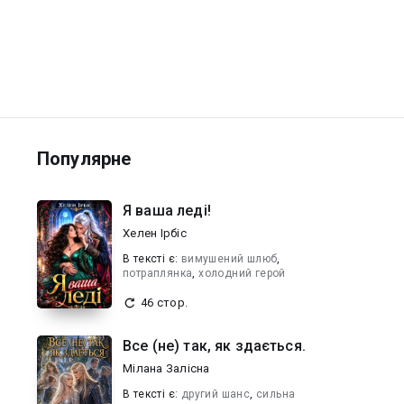
Популярне
Я ваша леді!
Хелен Ірбіс
В текcті є:
вимушений шлюб
,
потраплянка
,
холодний герой
46 стор.
Все (не) так, як здається.
Мілана Залісна
В текcті є:
другий шанс
,
сильна