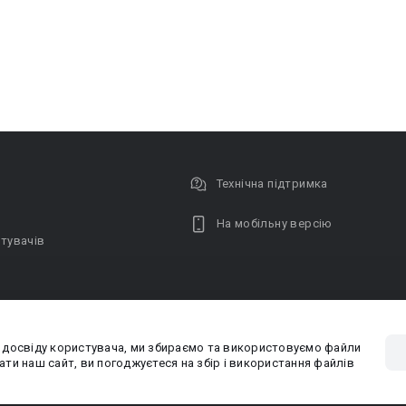
Технічна підтримка
На мобільну версію
тувачів
 досвіду користувача, ми збираємо та використовуємо файли
Privacy poli
ти наш сайт, ви погоджуєтеся на збір і використання файлів
PR-вiддiл: pr@