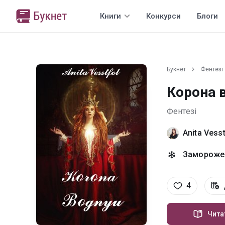
Книги
Конкурси
Блоги
Букнет
Фентезі
Корона 
Фентезі
Anita Vesst
Заморожен
4
Чита