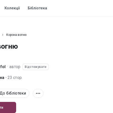
Колекції
Бібліотека
Корона вогню
вогню
fol
·
автор
Відстежувати
а ·
23 стор.
До бібліотеки
ти