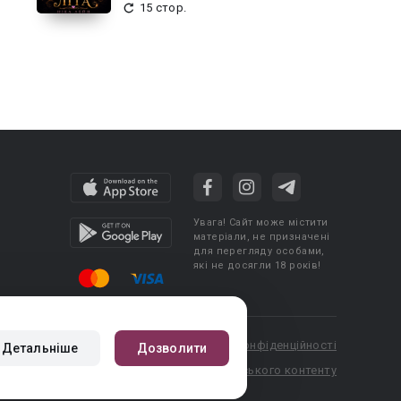
15 стор.
Увага! Сайт може містити
матеріали, не призначені
для перегляду особами,
які не досягли 18 років!
cy
Угода користувача
Політика конфіденційності
Детальніше
Дозволити
booknet.com
Правила публікації авторського контенту