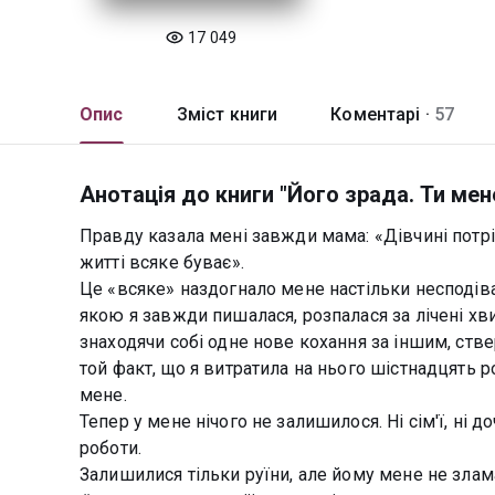
17 049
Опис
Зміст книги
Коментарі ·
57
Анотація до книги "Його зрада. Ти ме
Правду казала мені завжди мама: «Дівчині потріб
житті всяке буває».
Це «всяке» наздогнало мене настільки несподіван
якою я завжди пишалася, розпалася за лічені хв
знаходячи собі одне нове кохання за іншим, стве
той факт, що я витратила на нього шістнадцять р
мене.
Тепер у мене нічого не залишилося. Ні сім'ї, ні д
роботи.
Залишилися тільки руїни, але йому мене не злам