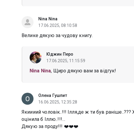
Nina Nina
17.06.2025, 08:10:58
Велике дякую за чудову книгу.
Юджин Перо
17.06.2025, 11:15:59
Nina Nina
, Щиро дякую вам за відгук!
Олена Гушпит
16.06.2025, 12:35:28
Якиииий чоловік..!!! Ілля,де ж ти був раніше..??
оцінила б Іллю..!!!…
Дякую за проду!!! ❤️❤️❤️