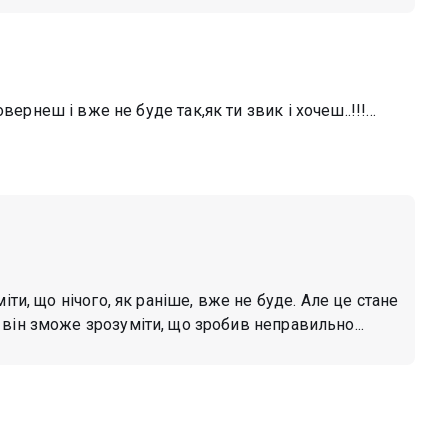
 повернеш і вже не буде так,як ти звик і хочеш..!!!…
іти, що нічого, як раніше, вже не буде. Але це стане
він зможе зрозуміти, що зробив неправильно...