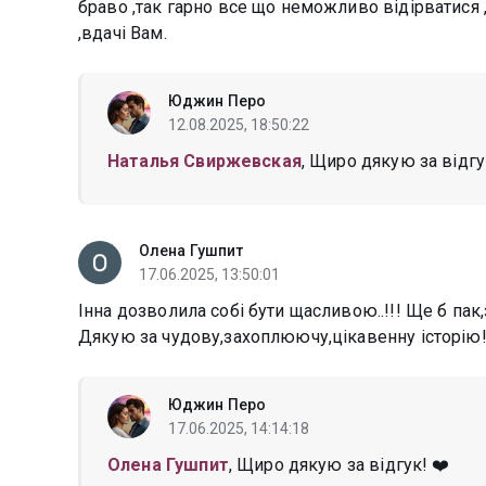
браво ,так гарно все що неможливо відірватися ,т
,вдачі Вам.
Юджин Перо
12.08.2025, 18:50:22
Наталья Свиржевская
, Щиро дякую за відгу
Олена Гушпит
17.06.2025, 13:50:01
Інна дозволила собі бути щасливою..!!! Ще б пак,
Дякую за чудову,захоплюючу,цікавенну історію!!
Юджин Перо
17.06.2025, 14:14:18
Олена Гушпит
, Щиро дякую за відгук! ❤️