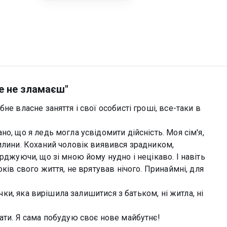
не не зламаєш"
не власне заняття і свої особисті гроші, все-таки в
о, що я ледь могла усвідомити дійсність. Моя сім'я,
илини. Коханий чоловік виявився зрадником,
рджуючи, що зі мною йому нудно і нецікаво. І навіть
оків свого життя, не врятував нічого. Принаймні, для
очки, яка вирішила залишитися з батьком, ні житла, ні
ати. Я сама побудую своє нове майбутнє!