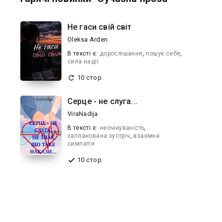
Не гаси свій світ
Oleksa Arden
В текcті є:
дорослішання
,
пошук себе
,
сила надії
10 стор.
Серце - не слуга...
ViraNadija
В текcті є:
неочікуваність
,
запланована зустріч
,
взаємна
симпатія
10 стор.