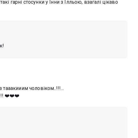
акі гарні стосунки у Інни з Ілльою, взагалі цікаво
к!
з тааакииим чоловіком..!!!…
! ❤️❤️❤️