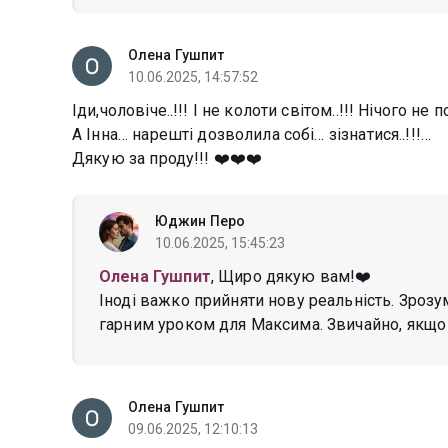
Олена Гушпит
10.06.2025, 14:57:52
Іди,чоловіче..!!! І не колоти світом..!!! Нічого не
А Інна… нарешті дозволила собі… зізнатися..!!!…
Дякую за проду!!! ❤️❤️❤️
Юджин Перо
10.06.2025, 15:45:23
Олена Гушпит
, Щиро дякую вам!❤️
Іноді важко прийняти нову реальність. Зрозум
гарним уроком для Максима. Звичайно, якщо 
Олена Гушпит
09.06.2025, 12:10:13