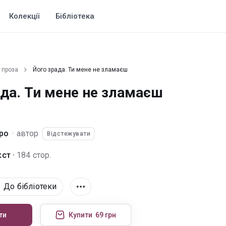
Колекції
Бібліотека
 проза
Його зрада. Ти мене не зламаєш
ада. Ти мене не зламаєш
ро
·
автор
Відстежувати
ст ·
184 стор.
До бібліотеки
ти
Купити
69 грн