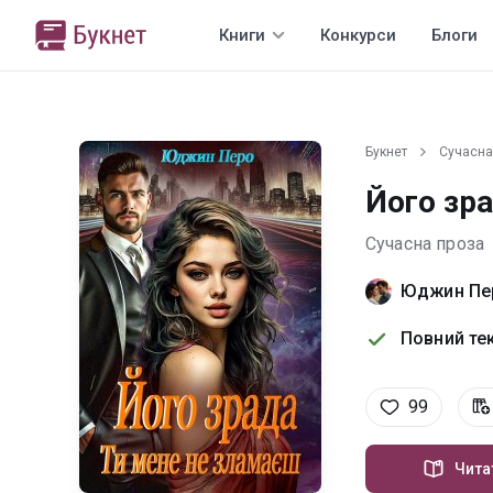
Книги
Конкурси
Блоги
Букнет
Сучасна
Його зр
Сучасна проза
Юджин Пе
Повний тек
99
Чита