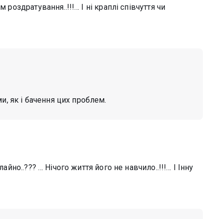
 роздратування..!!!… І ні краплі співчуття чи
и, як і бачення цих проблем.
айно..??? … Нічого життя його не навчило..!!!… І Інну