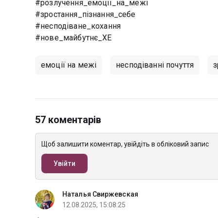
#розлучення_емоції_на_межі
#зростання_пізнання_себе
#несподіване_кохання
#нове_майбутнє_ХЕ
емоції на межі
несподіванні почуття
з
57 коментарів
Щоб залишити коментар, увійдіть в обліковий запис
Увійти
Наталья Свиржевская
12.08.2025, 15:08:25