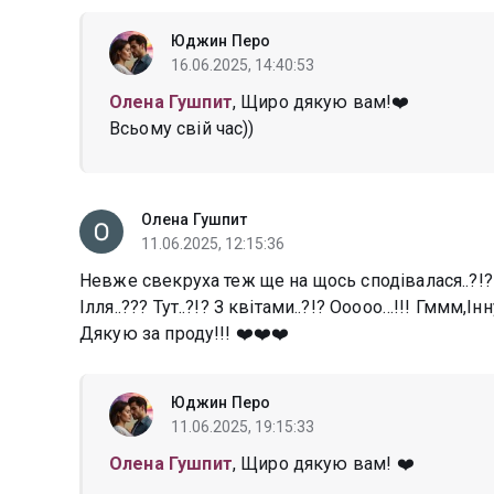
Юджин Перо
16.06.2025, 14:40:53
Олена Гушпит
, Щиро дякую вам!❤️
Всьому свій час))
Олена Гушпит
11.06.2025, 12:15:36
Невже свекруха теж ще на щось сподівалася..?!? Ін
Ілля..??? Тут..?!? З квітами..?!? Ооооо…!!! Гммм,
Дякую за проду!!! ❤️❤️❤️
Юджин Перо
11.06.2025, 19:15:33
Олена Гушпит
, Щиро дякую вам! ❤️