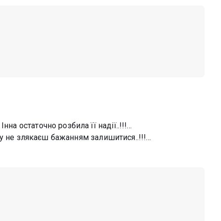
на остаточно розбила її надії..!!!…
Інну не злякаєш бажанням залишитися..!!!…