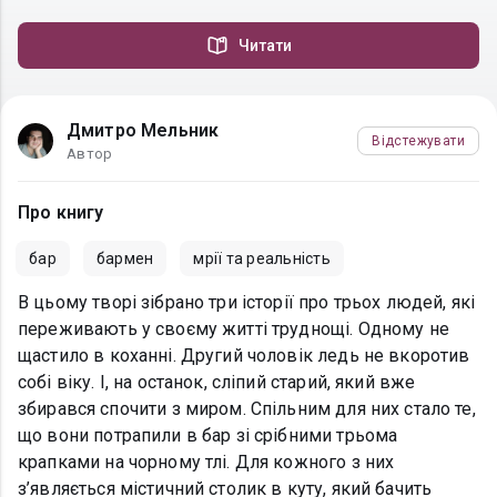
Читати
Дмитро Мельник
Відстежувати
Автор
Про книгу
бар
бармен
мрії та реальність
В цьому творі зібрано три історії про трьох людей, які
переживають у своєму житті труднощі. Одному не
щастило в коханні. Другий чоловік ледь не вкоротив
собі віку. І, на останок, сліпий старий, який вже
збирався спочити з миром. Спільним для них стало те,
що вони потрапили в бар зі срібними трьома
крапками на чорному тлі. Для кожного з них
з’являється містичний столик в куту, який бачить