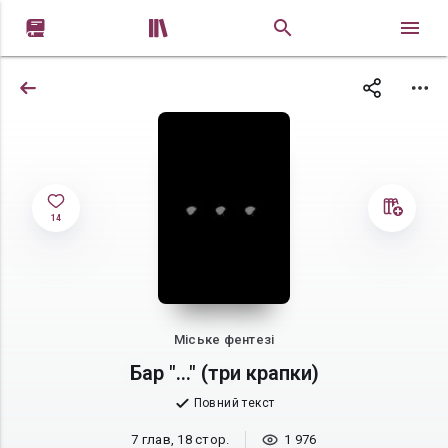


14
Міське фентезі
Бар "..." (три крапки)
Повний текст
7 глав, 18 стор.
1 976