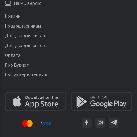
На PC версію
Новини
Правовласникам
Довідка для читача
Довідка для автора
Оплата
Про Букнет
Пошук користувачів