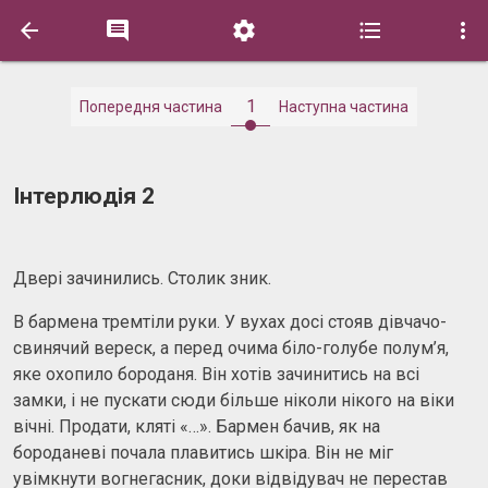





1
Попередня частина
Наступна частина
Інтерлюдія 2
Двері зачинились. Столик зник.
В бармена тремтіли руки. У вухах досі стояв дівчачо-
свинячий вереск, а перед очима біло-голубе полум’я,
яке охопило бороданя. Він хотів зачинитись на всі
замки, і не пускати сюди більше ніколи нікого на віки
вічні. Продати, кляті «…». Бармен бачив, як на
бороданеві почала плавитись шкіра. Він не міг
увімкнути вогнегасник, доки відвідувач не перестав