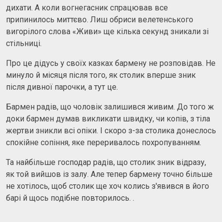
дихати. А коли вогнегасник спрацював все
припинилось миттєво. Лиш обриси велетенського
вигорілого слова «Живи» ще кілька секунд зникали зі
стільниці.
Про це дідусь у своїх казках бармену не розповідав. Не
минуло й місяця після того, як столик вперше зник
після дивної парочки, а тут це.
Бармен радів, що чоловік залишився живим. До того ж
доки бармен думав викликати швидку, чи копів, з тіла
жертви зникли всі опіки. І скоро з-за столика донеслось
спокійне сопіння, яке переривалось похропуванням.
Та найбільше господар радів, що столик зник відразу,
як той вийшов із залу. Але тепер бармену точно більше
не хотілось, щоб столик ще хоч колись з'явився в його
барі й щось подібне повторилось. .