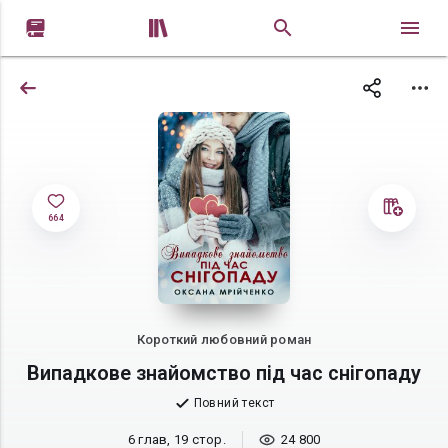


664
Короткий любовний роман
Випадкове знайомство під час снігопаду
Повний текст
6 глав, 19 стор.
24 800