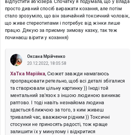
відпустити аб'юзера. Спочатку я подумала, що у Влада
просто дивний спосіб виражати кохання, але потім
стало зрозуміло, що він звичайний токсичний чоловік,
що живе стереотипами і потребує від жінки лише
працю. Дякую за приємну зимову казку, так теж
починаєш вірити у кохання)
Оксана Мрійченко
20.12.2022, 18:05:58
ХаТка Марійка
, Сюжет завжди намагаюсь
пропрацювати ретельно, щоб всі деталі збігалися
та створювали цільну картинку )) Іноді той
ментальний зв'язок з іншою людиною виникає
раптово. І тоді навіть незнайома людина
здається ближчою за того, з ким живеш
тривалий час, вважаючи рідним )) Токсичні
стосунки не приносять радості, тож краще
залишити їх у минулому і відкритися