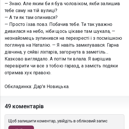
— Знаю. Але яким би я був чоловіком, якби залишив
тебе саму на тій вулиці?
— А ти як там опинився?
— Просто їхав повз. Побачив тебе. Ти так уважно
дивилася на небо, ніби щось цікаве там шукала, —
незнайомець зупинився на перехресті і з посмішкою
поглянув на Наталію. — Я навіть замилувався. Гарна
дівчина, у сяйві ліхтарів, загорнута в заметіль…
Казково виглядало. А потім ти впала. Я вирішив
перевірити чи все з тобою гаразд, а замість подяки
отримав хук правою.
Обкладинка: Дар'я Новицька.
49 коментарів
Щоб залишити коментар, увійдіть в обліковий запис