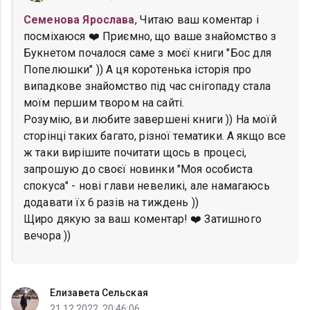
Семенова Ярослава
, Читаю ваш коментар і
посміхаюся ❤️ Приємно, що ваше знайомство з
Букнетом почалося саме з моєї книги "Бос для
Попелюшки" )) А ця коротенька історія про
випадкове знайомство під час снігопаду стала
моїм першим твором на сайті.
Розумію, ви любите завершені книги )) На моїй
сторінці таких багато, різної тематики. А якщо все
ж таки вирішите почитати щось в процесі,
запрошую до своєї новинки "Моя особиста
спокуса" - нові глави невеликі, але намагаюсь
додавати їх 6 разів на тиждень ))
Щиро дякую за ваш коментар! ❤️ Затишного
вечора ))
Елизавета Сельская
21.12.2022, 20:46:06