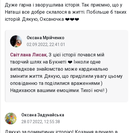
Дуже гарна і зворушлива історія. Так приємно, що у
Наташі все добре склалося в житті. Побільше б таких
історій. Дякую, Оксаночка ❤️❤️❤️
Оксана Мрійченко
02.09.2022, 22:41:01
Світлана Лисак
, З цієї історії почався мій
творчий шлях на Букнеті ❤️ Інколи одне
випадкове знайомство може кардинально
змінити життя. Дякую, що приділили увагу цьому
оповіданню та поділилися враженнями )
Надихаюся вашими емоціями. Тихої ночі! )
Оксана Задунайська
28.07.2022, 12:55:38
Дякую за романтичну історію! Кохання влучило в