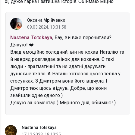
хі, дуже гарна і затишна історія. Обіймаю міцно.
Оксана Мрійченко
09.03.2024, 13:31:58
Nastena Totskaya
, Вау, ви вже перечитали?
Дякую! ❤️
Влад емоційно холодний, він не кохав Наталію та
й навряд розглядає жінок для кохання. Є такі
люди - прагматичні та не здатні дарувати
душевне тепло. А Наталії хотілося цього тепла у
стосунках. З Дмитром вона його відчула. І
Дмитро теж щось відчув. Добре, що вони
знайшли одне одного )
Дякую за коментар ) Мирного дня, обіймаю! )
Nastena Totskaya
17.12.2023, 18:13:35