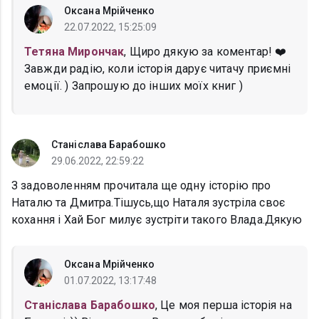
Оксана Мрійченко
22.07.2022, 15:25:09
Тетяна Мирончак
, Щиро дякую за коментар! ❤️
Завжди радію, коли історія дарує читачу приємні
емоції. ) Запрошую до інших моїх книг )
Станіслава Барабошко
29.06.2022, 22:59:22
З задоволенням прочитала ще одну історію про
Наталю та Дмитра.Тішусь,що Наталя зустріла своє
кохання і Хай Бог милує зустріти такого Влада.Дякую
Оксана Мрійченко
01.07.2022, 13:17:48
Станіслава Барабошко
, Це моя перша історія на