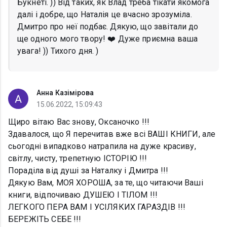
Букнеті. )) Від таких, як Влад треба тікати якомога
далі і добре, що Наталія це вчасно зрозуміла.
Дмитро про неї подбає. Дякую, що завітали до
ще одного мого твору! ❤️ Дуже приємна ваша
увага! )) Тихого дня. )
Анна Казімірова
15.06.2022, 15:09:43
Щиро вітаю Вас знову, Оксаночко !!!
Здавалося, що Я перечитав вже всі ВАШІ КНИГИ, але
сьогодні випадково натрапила на дуже красиву,
світлу, чисту, трепетную ІСТОРІЮ !!!
Пораділа від душі за Наталку і Дмитра !!!
Дякую Вам, МОЯ ХОРОША, за те, що читаючи Ваші
книги, відпочиваю ДУШЕЮ І ТІЛОМ !!!
ЛЕГКОГО ПЕРА ВАМ І УСІЛЯКИХ ГАРАЗДІВ !!!
БЕРЕЖІТЬ СЕБЕ !!!