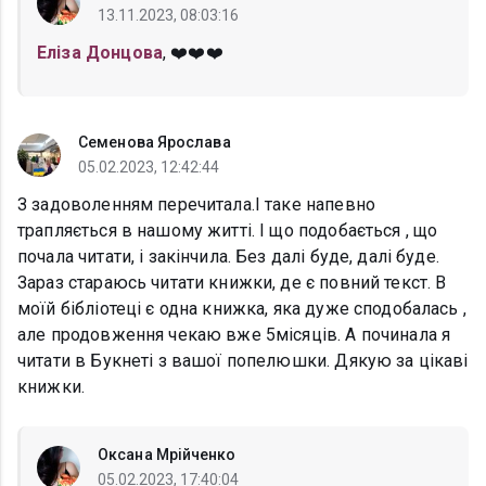
13.11.2023, 08:03:16
Еліза Донцова
, ❤️❤️❤️
Семенова Ярослава
05.02.2023, 12:42:44
З задоволенням перечитала.І таке напевно
трапляється в нашому житті. І що подобається , що
почала читати, і закінчила. Без далі буде, далі буде.
Зараз стараюсь читати книжки, де є повний текст. В
моїй бібліотеці є одна книжка, яка дуже сподобалась ,
але продовження чекаю вже 5місяців. А починала я
читати в Букнеті з вашої попелюшки. Дякую за цікаві
книжки.
Оксана Мрійченко
05.02.2023, 17:40:04