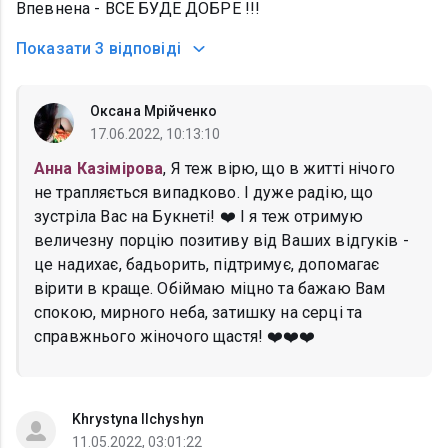
Впевнена - ВСЕ БУДЕ ДОБРЕ !!!
Показати
3 відповіді
Оксана Мрійченко
17.06.2022, 10:13:10
Анна Казімірова
, Я теж вірю, що в житті нічого
не трапляється випадково. І дуже радію, що
зустріла Вас на Букнеті! ❤️ І я теж отримую
величезну порцію позитиву від Ваших відгуків -
це надихає, бадьорить, підтримує, допомагає
вірити в краще. Обіймаю міцно та бажаю Вам
спокою, мирного неба, затишку на серці та
справжнього жіночого щастя! ❤️❤️❤️
Khrystyna Ilchyshyn
11.05.2022, 03:01:22