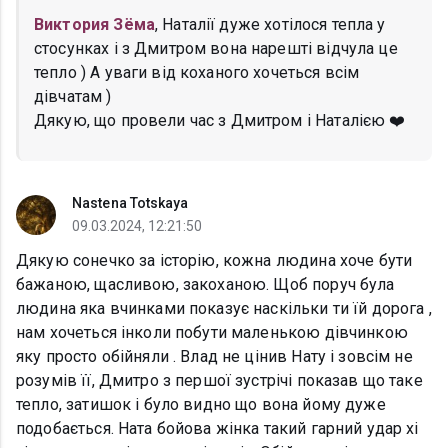
Виктория Зёма
, Наталії дуже хотілося тепла у
стосунках і з Дмитром вона нарешті відчула це
тепло ) А уваги від коханого хочеться всім
дівчатам )
Дякую, що провели час з Дмитром і Наталією ❤️
Nastena Totskaya
09.03.2024, 12:21:50
Дякую сонечко за історію, кожна людина хоче бути
бажаною, щасливою, закоханою. Щоб поруч була
людина яка вчинками показує наскільки ти їй дорога ,
нам хочеться інколи побути маленькою дівчинкою
яку просто обійняли . Влад не цінив Нату і зовсім не
розумів її, Дмитро з першої зустрічі показав що таке
тепло, затишок і було видно що вона йому дуже
подобається. Ната бойова жінка такий гарний удар хі