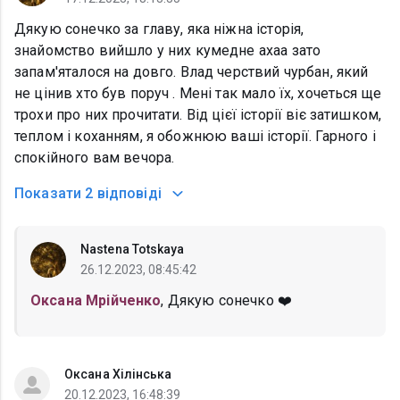
Дякую сонечко за главу, яка ніжна історія,
знайомство вийшло у них кумедне ахаа зато
запам'яталося на довго. Влад черствий чурбан, який
не цінив хто був поруч . Мені так мало їх, хочеться ще
трохи про них прочитати. Від цієї історії віє затишком,
теплом і коханням, я обожнюю ваші історії. Гарного і
спокійного вам вечора.
Показати
2 відповіді
Nastena Totskaya
26.12.2023, 08:45:42
Оксана Мрійченко
, Дякую сонечко ❤️
Оксана Хілінська
20.12.2023, 16:48:39