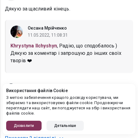
Дякую за щасливий кінець.
Оксана Мрійченко
11.05.2022, 11:08:31
Khrystyna Ilchyshyn
, Радію, що сподобалось )
Дякую за коментар і запрошую до інших своїх
творів ❤️
Анітка Санніфео
Використання файлів Cookie
09.05.2022, 15:29:55
З метою забезпечення кращого досвіду користувача, ми
збираємо та використовуємо файли cookie. Продовжуючи
Яка ніжна та прониклива історія))
переглядати наш сайт, ви погоджуєтеся на збір і використання
Так й буває в житті, один не помічає й не хоче нічого
файлів cookie.
робити задля дівчини, а інший з перших секунд
виявляє турботу))
Дозволити
Детальніше