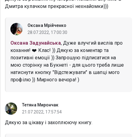
Дмитра кулачком прекрасної нехнайомки)))
Оксана Мрійченко
28.07.2022, 17:00:30
Оксана Задунайська
, Дуже влучгий вислів про
кохання! ❤️ Клас! )) Дякую за коментар та
позитивні емоції )) Запрошую підписатися на
мою сторінку на Букнеті - для цього треба лише
натиснути кнопку "Відстежувати" в шапці мого
профілю )) Мирного вечора! )
Тетяна Мирончак
21.07.2022, 17:57:54
Дякую за цікаву і захоплюючу книгу.