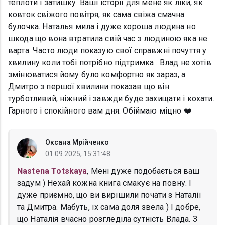
теплоти і затишку. Ваші історії для мене як ліки, як
ковток свіжого повітря, як сама свіжа смачна
булочка. Наталья мила і дуже хороша людина но
шкода що вона втратила свій час з людиною яка не
варта. Часто люди показую свої справжні почуття у
хвилину коли тобі потрібно підтримка . Влад не хотів
змінюватися йому було комфортно як зараз, а
Дмитро з першої хвилини показав що він
турботливий, ніжний і завжди буде захищати і кохати.
Гарного і спокійного вам дня. Обіймаю міцно ❤️
Оксана Мрійченко
01.09.2025, 15:31:48
Nastena Totskaya
, Мені дуже подобається ваш
задум ) Нехай кожна книга смакує на повну. І
дуже приємно, що ви вирішили почати з Наталії
та Дмитра. Мабуть, їх сама доля звела ) І добре,
що Наталія вчасно розгледіла сутність Влада. З