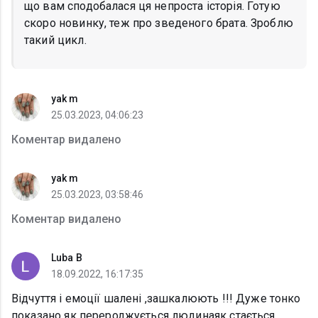
що вам сподобалася ця непроста історія. Готую
скоро новинку, теж про зведеного брата. Зроблю
такий цикл.
yak m
25.03.2023, 04:06:23
Коментар видалено
yak m
25.03.2023, 03:58:46
Коментар видалено
Luba B
18.09.2022, 16:17:35
Відчуття і емоції шалені ,зашкалюють !!! Дуже тонко
показано як перероджується людинаяк стається