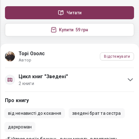
Читати
Купити
59 грн
Торі Озолс
Відстежувати
Автор
Цикл книг "Зведені"
2 книги
Про книгу
від ненависті до кохання
зведені брат та сестра
даркроман