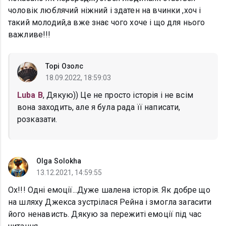
чоловік люблячий ніжний і здатен на вчинки ,хоч і
такий молодий,а вже знає чого хоче і що для нього
важливе!!!
Торі Озолс
18.09.2022, 18:59:03
Luba B
, Дякую)) Це не просто історія і не всім
вона заходить, але я була рада її написати,
розказати.
Olga Solokha
13.12.2021, 14:59:55
Ох!!! Одні емоції...Дуже шалена історія. Як добре що
на шляху Джекса зустрілася Рейна і змогла загасити
його ненависть. Дякую за пережиті емоції під час