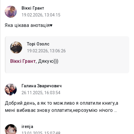
Віккі Грант
19.02.2026, 13:04:15
Яка цікава анотація♥️
Торі Озолс
19.02.2026, 13:06:26
Віккі Грант
, Дякую)))
Галина Зваричович
26.11.2025, 16:03:54
Добрий день, а як то можливо я оплатили книгу,а
мені вибиває знову оплатити,нерозумію нічого ...
irenja
13.01.2025, 15:07:48