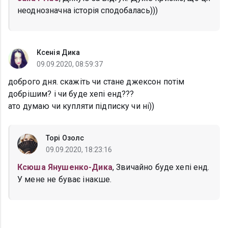
неоднозначна історія сподобалась)))
Ксенія Дика
09.09.2020, 08:59:37
доброго дня. скажіть чи стане джексон потім
добрішим? і чи буде хепі енд???
ато думаю чи купляти підписку чи ні))
Торі Озолс
09.09.2020, 18:23:16
Ксюша Янушенко-Дика
, Звичайно буде хепі енд.
У мене не буває інакше.