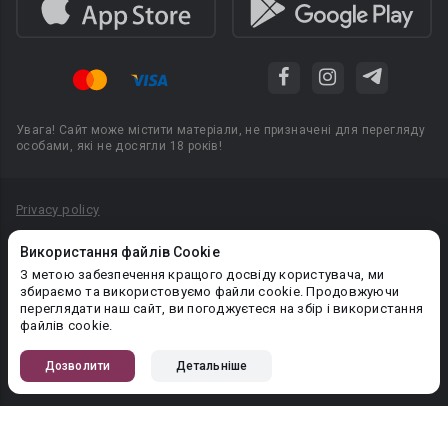
Увага! Сайт може містити матеріали, не призначені для перегляду
особами, які не досягли 18 років!
Privacy policy
Угода користувача
Використання файлів Cookie
Політика конфіденційності
З метою забезпечення кращого досвіду користувача, ми
збираємо та використовуємо файли cookie. Продовжуючи
Правила публікації авторського контенту
переглядати наш сайт, ви погоджуєтеся на збір і використання
файлів cookie.
PR-вiддiл: pr@booknet.com
Дозволити
Детальніше
© 2026 Booknet. Всі права захищено.
Narva mnt 5, Tallinn 10117, Естонія