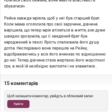
«Бійтеся своїх бажань, вони мають властивість
збуватися».
Рейна завжди мріяла, щоб у неї був старший брат.
Коли мама оголосила про свої заручини, дівчина
вирішила, що тепер мрія втілиться в життя, але дуже
швидко зрозуміла, що її зведений брат був
народжений в пеклі. Ярість спалювала його душу
дотла. Несподівано вона перешла на Рейну,
відображаючись у всіх його вчинках по відношенню
до неї. Тепер дівчина стала жертвою його жорстокої
гри, в якій їй необхідно вистояти і не зламатися...
15 коментарів
Щоб залишити коментар, увійдіть в обліковий запис
Увійти