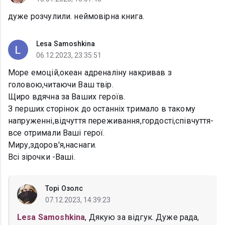
дуже розчулили. неймовірна книга.
Lesa Samoshkina
06.12.2023, 23:35:51
Море емоцій,океан адреналіну накривав з
головою,читаючи Ваш твір.
Щиро вдячна за Ваших героїв.
З перших сторінок до останніх тримало в такому
напруженні,відчуття переживання,гордості,співчуття-
все отримали Ваші герої.
Миру,здоров'я,наснаги.
Всі зірочки -Ваші.
Торі Озолс
07.12.2023, 14:39:23
Lesa Samoshkina
, Дякую за відгук. Дуже рада,