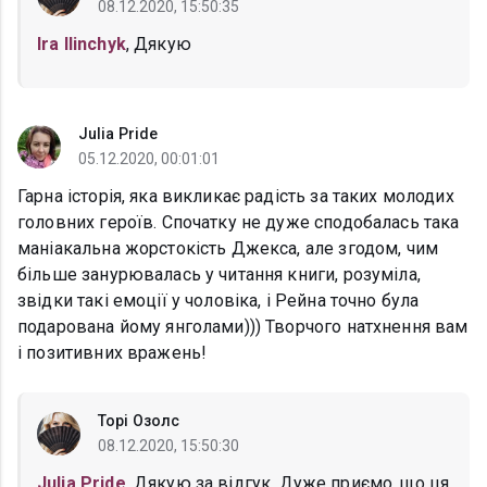
08.12.2020, 15:50:35
Ira Ilinchyk
, Дякую
Julia Pride
05.12.2020, 00:01:01
Гарна історія, яка викликає радість за таких молодих
головних героїв. Спочатку не дуже сподобалась така
маніакальна жорстокість Джекса, але згодом, чим
більше занурювалась у читання книги, розуміла,
звідки такі емоції у чоловіка, і Рейна точно була
подарована йому янголами))) Творчого натхнення вам
і позитивних вражень!
Торі Озолс
08.12.2020, 15:50:30
Julia Pride
, Дякую за відгук. Дуже приємо, що ця