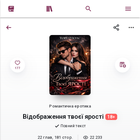


177
Романтична еротика
Відображення твоєї ярості
18+
Повний текст
22 глав, 181 стор.
22 233