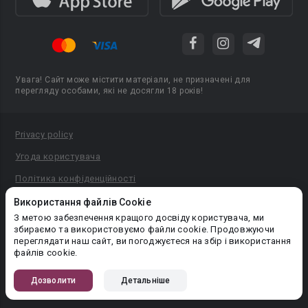
Увага! Сайт може містити матеріали, не призначені для
перегляду особами, які не досягли 18 років!
Privacy policy
Угода користувача
Політика конфіденційності
Правила публікації авторського контенту
Використання файлів Cookie
З метою забезпечення кращого досвіду користувача, ми
PR-вiддiл: pr@booknet.com
збираємо та використовуємо файли cookie. Продовжуючи
переглядати наш сайт, ви погоджуєтеся на збір і використання
файлів cookie.
© 2026 Booknet. Всі права захищено.
Narva mnt 5, Tallinn 10117, Естонія
Дозволити
Детальніше