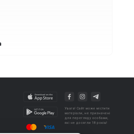
в
Увага! Сайт може містити
матеріали, не призначені
для перегляду особами,
які не досягли 18 років!