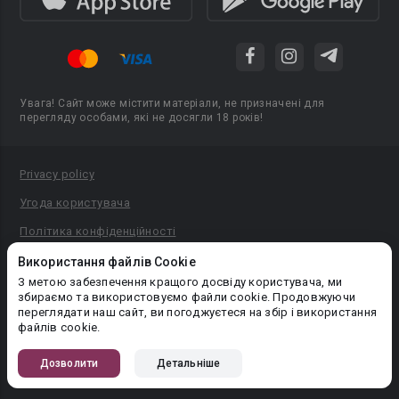
Увага! Сайт може містити матеріали, не призначені для
перегляду особами, які не досягли 18 років!
Privacy policy
Угода користувача
Політика конфіденційності
Правила публікації авторського контенту
Використання файлів Cookie
З метою забезпечення кращого досвіду користувача, ми
PR-вiддiл: pr@booknet.com
збираємо та використовуємо файли cookie. Продовжуючи
переглядати наш сайт, ви погоджуєтеся на збір і використання
файлів cookie.
© 2026 Booknet. Всі права захищено.
Narva mnt 5, Tallinn 10117, Естонія
Дозволити
Детальніше