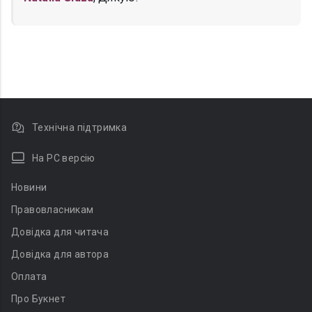
Технічна підтримка
На PC версію
Новини
Правовласникам
Довідка для читача
Довідка для автора
Оплата
Про Букнет