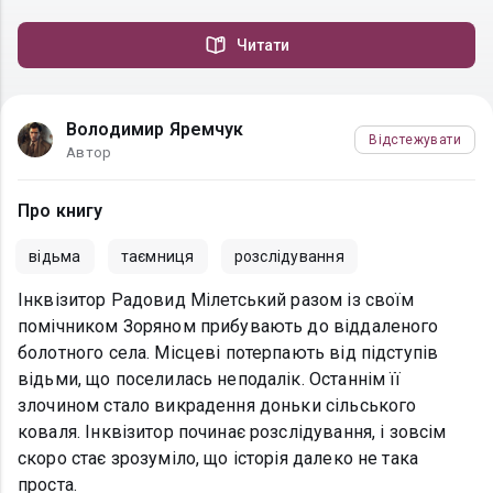
Читати
Володимир Яремчук
Відстежувати
Автор
Про книгу
відьма
таємниця
розслідування
Інквізитор Радовид Мілетський разом із своїм
помічником Зоряном прибувають до віддаленого
болотного села. Місцеві потерпають від підступів
відьми, що поселилась неподалік. Останнім її
злочином стало викрадення доньки сільського
коваля. Інквізитор починає розслідування, і зовсім
скоро стає зрозуміло, що історія далеко не така
проста.