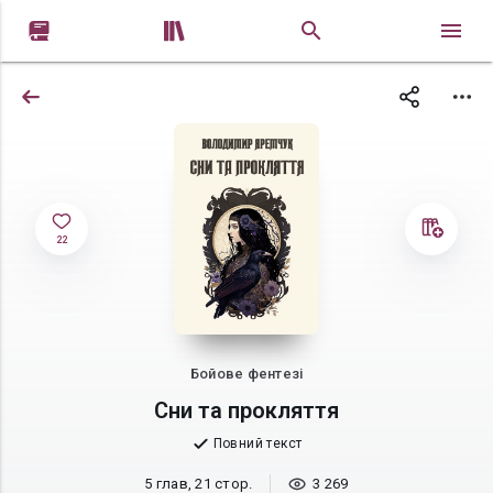


22
Бойове фентезі
Сни та прокляття
Повний текст
5 глав, 21 стор.
3 269