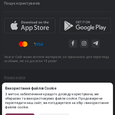
Пошук користувачів
Увага! Сайт може містити матеріали, не призначені для перегляду
особами, які не досягли 18 років!
Privacy policy
Угода користувача
Використання файлів Cookie
Політика конфіденційності
З метою забезпечення кращого досвіду користувача, ми
збираємо та використовуємо файли cookie. Продовжуючи
Правила публікації авторського контенту
переглядати наш сайт, ви погоджуєтеся на збір і використання
файлів cookie.
PR-вiддiл: pr@booknet.com