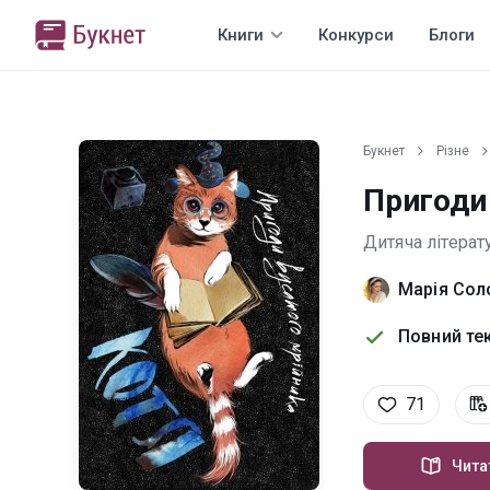
Книги
Конкурси
Блоги
Букнет
Різне
Пригоди
Дитяча літерат
Марія Со
Повний тек
71
Чита