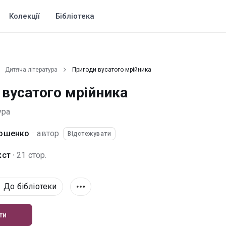
Колекції
Бібліотека
Дитяча література
Пригоди вусатого мрійника
 вусатого мрійника
ура
лошенко
·
автор
Відстежувати
ст ·
21 стор.
До бібліотеки
ти