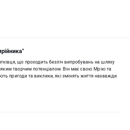
мрійника"
атківця, що проходить безліч випробувань на шляху
бияким творчим потенціалом. Він має свою Мрію та
ть пригоди та виклики, які змінять життя назавжди.