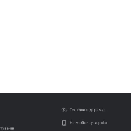
Технічна підтримка
На мобільну версію
тувачів