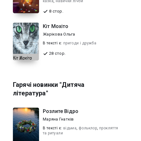
казка
,
навички лічби
8 стор.
Кіт Мохіто
Жарікова Ольга
В текcті є:
пригоди і дружба
28 стор.
Гарячі новинки "Дитяча
література"
Розлите Відро
Маряна Гнатків
В текcті є:
відьма
,
фольклор
,
прокляття
та ритуали