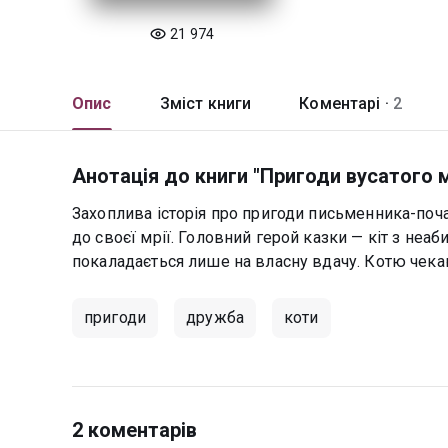
21 974
Опис
Зміст книги
Коментарі ·
2
Анотація до книги "Пригоди вусатого 
Захоплива історія про пригоди письменника-поч
до своєї мрії. Головний герой казки — кіт з неа
покаладається лише на власну вдачу. Котю чекаю
пригоди
дружба
коти
2 коментарів