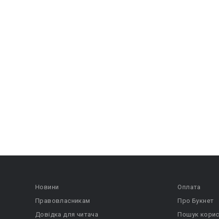
Новини
Оплата
Правовласникам
Про Букнет
Довідка для читача
Пошук корис