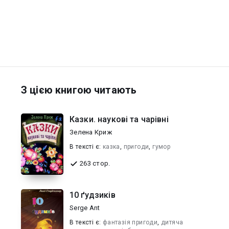
З цією книгою читають
Казки. наукові та чарівні
Зелена Криж
В текcті є:
казка
,
пригоди
,
гумор
263 стор.
10 ґудзиків
Serge Ant
В текcті є:
фантазія пригоди
,
дитяча