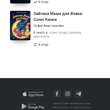
6 стор.
Зайчиха Мама для Вовка:
Сонні Казки
Софія Анастасьєва
В текcті є:
сонні історії
,
зайчиха
,
вовченята
4 стор.
Увага! Сайт може містити
матеріали, не призначені