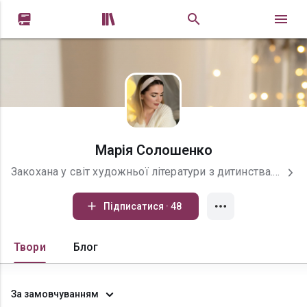


Марія Солошенко
Закохана у світ художньої літератури з дитинства. Скільки себе пам'ятаю — завжди любила читати. Ковтала цікаві книжки одна за одною та щиро співпереживала героям. Поступово почала писати власні твори — вірші та прозу. Закінчила Києво-Могилянську академію за спеціальністю українська філологія. Також навчалася на журналістиці, вправляючись у написанні статей. Проте душа завжди тяжіла до літературної творчості. Зараз пробую себе у написанні казок — їх можна знайти на цій сторінці. Іноді редагую тексти авторів-початківців — звертайся по допомогу, будемо товаришувати та обмінюватися досвідом.
Підписатися · 48
Твори
Блог
За замовчуванням