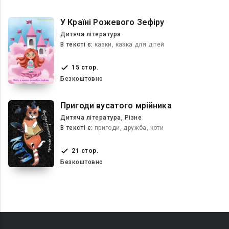
У Країні Рожевого Зефіру
Дитяча література
В текcті є:
казки, казка для дітей
15 стор.
Безкоштовно
Пригоди вусатого мрійника
Дитяча література, Різне
В текcті є:
пригоди, дружба, коти
21 стор.
Безкоштовно