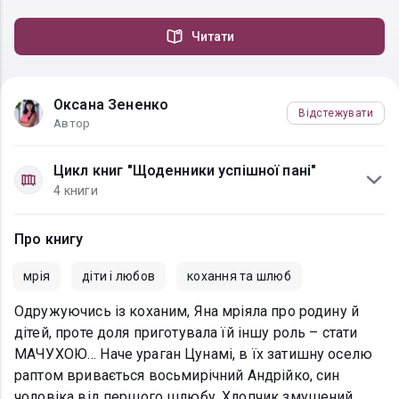
Читати
Оксана Зененко
Відстежувати
Автор
Цикл книг "Щоденники успішної пані"
4 книги
Про книгу
мрія
діти і любов
кохання та шлюб
Одружуючись із коханим, Яна мріяла про родину й
дітей, проте доля приготувала їй іншу роль – стати
МАЧУХОЮ… Наче ураган Цунамі, в їх затишну оселю
раптом вривається восьмирічний Андрійко, син
чоловіка від першого шлюбу. Хлопчик змушений