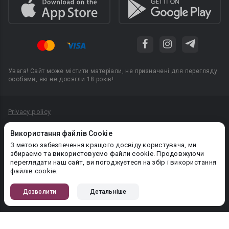
Увага! Сайт може містити матеріали, не призначені для перегляду
особами, які не досягли 18 років!
Privacy policy
Угода користувача
Використання файлів Cookie
Політика конфіденційності
З метою забезпечення кращого досвіду користувача, ми
збираємо та використовуємо файли cookie. Продовжуючи
Правила публікації авторського контенту
переглядати наш сайт, ви погоджуєтеся на збір і використання
файлів cookie.
PR-вiддiл: pr@booknet.com
Дозволити
Детальніше
© 2026 Booknet. Всі права захищено.
Narva mnt 5, Tallinn 10117, Естонія