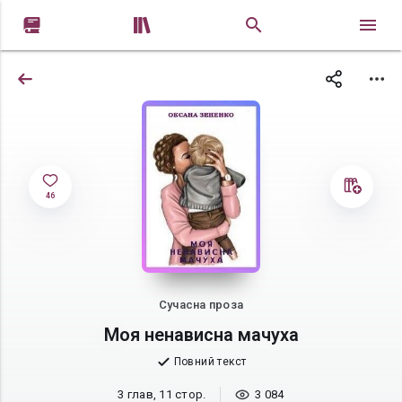


46
Сучасна проза
Моя ненависна мачуха
Повний текст
3 глав, 11 стор.
3 084