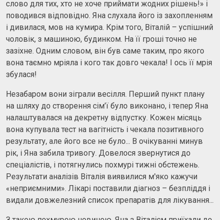
слово для тих, хто не хоче приймати жодних рішень!» і
поводився відповідно. Яна слухала його із захопленням
і дивилася, мов на кумира. Крім того, Віталій – успішний
чоловік, з машиною, будинком. На її гроші точно не
зазіхне. Одним словом, він був саме таким, про якого
вона таємно мріяла і кого так довго чекала! І ось її мрія
збулася!
Незабаром вони зіграли весілля. Перший пункт плану
на шляху до створення сім’ї було виконано, і тепер Яна
налаштувалася на декретну відпустку. Кожен місяць
вона купувала тест на вагітність і чекала позитивного
результату, але його все не було... В очікуванні минув
рік, і Яна забила тривогу. Довелося звернутися до
спеціалістів, і потягнулись похмурі тижні обстежень.
Результати аналізів Віталія виявилися м'яко кажучи
«неприємними». Лікарі поставили діагноз – безпліддя і
видали довжелезний список препаратів для лікування...
З такою похмурою новиною, Яна з Віталієм приїхали до