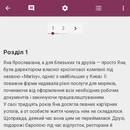






1
2
Розділ 1
Яна Ярославівна, а для близьких та друзів — просто Яна,
була директором власної крюїнгової компанії під
назвою «Marloy», однієї з найбільших у Києві. Її
поважна фірма надавала різні послуги для моряків,
починаючи від оформлення всіх необхідних робочих
документів і закінчуючи працевлаштуванням.
У свої тридцять років Яна досягла певних кар'єрних
успіхів, а от особисте життя чомусь ніяк не складалося.
Щоправда, деякий час вона цим не переймалася. Друзі,
подорожі Європою під час відпусток, ресторани й