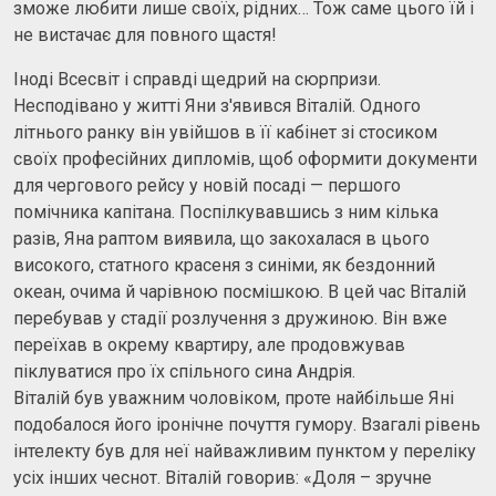
зможе любити лише своїх, рідних… Тож саме цього їй і
не вистачає для повного щастя!
Іноді Всесвіт і справді щедрий на сюрпризи.
Несподівано у житті Яни з'явився Віталій. Одного
літнього ранку він увійшов в її кабінет зі стосиком
своїх професійних дипломів, щоб оформити документи
для чергового рейсу у новій посаді — першого
помічника капітана. Поспілкувавшись з ним кілька
разів, Яна раптом виявила, що закохалася в цього
високого, статного красеня з синіми, як бездонний
океан, очима й чарівною посмішкою. В цей час Віталій
перебував у стадії розлучення з дружиною. Він вже
переїхав в окрему квартиру, але продовжував
піклуватися про їх спільного сина Андрія.
Віталій був уважним чоловіком, проте найбільше Яні
подобалося його іронічне почуття гумору. Взагалі рівень
інтелекту був для неї найважливим пунктом у переліку
усіх інших чеснот. Віталій говорив: «Доля – зручне