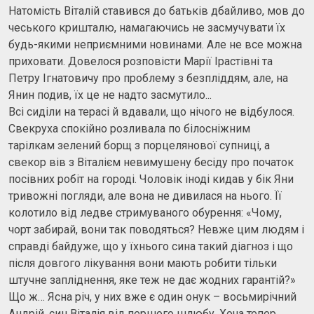
Натомість Віталій ставився до батьків дбайливо, мов до
чеського кришталю, намагаючись не засмучувати їх
будь-якими неприємними новинами. Але не все можна
приховати. Довелося розповісти Марії Ірастівні та
Петру Ігнатовичу про проблему з безпліддям, але, на
Янин подив, їх це не надто засмутило...
Всі сиділи на терасі й вдавали, що нічого не відбулося.
Свекруха спокійно розливала по білосніжним
тарілкам зелений борщ з порцелянової супниці, а
свекор вів з Віталієм невимушену бесіду про початок
посівних робіт на городі. Чоловік іноді кидав у бік Яни
тривожні погляди, але вона не дивилася на нього. Її
колотило від ледве стримуваного обурення: «Чому,
чорт забирай, вони так поводяться? Невже цим людям і
справді байдуже, що у їхнього сина такий діагноз і що
після довгого лікування вони мають робити тільки
штучне запліднення, яке теж не дає жодних гарантій?»
Що ж… Ясна річ, у них вже є один онук – восьмирічний
Андрій, син Віталія від першого шлюбу. Хоча тепер,