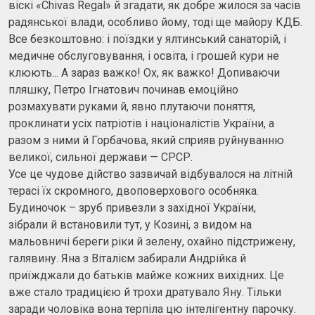
віскі «Chivas Regal» й згадати, як добре жилося за часів
радянської влади, особливо йому, тоді ще майору КДБ.
Все безкоштовно: і поїздки у ялтинський санаторій, і
медичне обслуговування, і освіта, і грошей кури не
клюють... А зараз важко! Ох, як важко! Допиваючи
пляшку, Петро Ігнатович починав емоційно
розмахувати руками й, явно плутаючи поняття,
проклинати усіх патріотів і націоналістів України, а
разом з ними й Горбачова, який сприяв руйнуванню
великої, сильної держави — СРСР.
Усе це чудове дійство зазвичай відбувалося на літній
терасі їх скромного, двоповерхового особняка.
Будиночок – зруб привезли з західної України,
зібрали й встановили тут, у Козині, з видом на
мальовничі береги ріки й зелену, охайно підстрижену,
галявину. Яна з Віталієм забирали Андрійка й
приїжджали до батьків майже кожних вихідних. Це
вже стало традицією й трохи дратувало Яну. Тільки
заради чоловіка вона терпіла цю інтелігентну парочку.