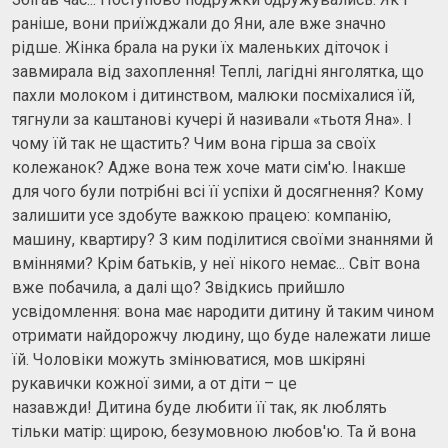
раніше, вони приїжджали до Яни, але вже значно
рідше. Жінка брала на руки їх маленьких діточок і
завмирала від захоплення! Теплі, лагідні янголятка, що
пахли молоком і дитинством, малюки посміхалися їй,
тягнули за каштанові кучері й називали «тьотя Яна». І
чому їй так не щастить? Чим вона гірша за своїх
колежанок? Адже вона теж хоче мати сім'ю. Інакше
для чого були потрібні всі її успіхи й досягнення? Кому
залишити усе здобуте важкою працею: компанію,
машину, квартиру? З ким поділитися своїми знаннями й
вміннями? Крім батьків, у неї нікого немає... Світ вона
вже побачила, а далі що? Звідкись прийшло
усвідомлення: вона має народити дитину й таким чином
отримати найдорожчу людину, що буде належати лише
їй. Чоловіки можуть змінюватися, мов шкіряні
рукавички кожної зими, а от діти – це
назавжди! Дитина буде любити її так, як люблять
тільки матір: щирою, безумовною любов'ю. Та й вона