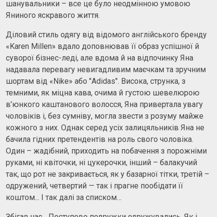
шанувальники – все це було неодмінною умовою
Яниного яскравого життя.
Діловий стиль одягу від відомого англійського бренду
«Karen Millen» вдало доповнював її образ успішної й
суворої бізнес-леді, але вдома й на відпочинку Яна
надавала перевагу невигадливим маєчкам та зручним
шортам від «Nike» або "Adidas". Висока, струнка, з
темними, як міцна кава, очима й густою шевелюрою
в’юнкого каштанового волосся, Яна привертала увагу
чоловіків і, без сумніву, могла звести з розуму майже
кожного з них. Однак серед усіх залицяльників Яна не
бачила гідних претендентів на роль свого чоловіка.
Один – жадібний, приходить на побачення з порожніми
руками, ні квіточки, ні цукерочки, інший – балакучий
так, що рот не закривається, як у базарної тітки, третій –
одружений, четвертий — так і прагне пообідати її
коштом... І так далі за списком…
Збігав час... Поступово подружки одружувались. Як і