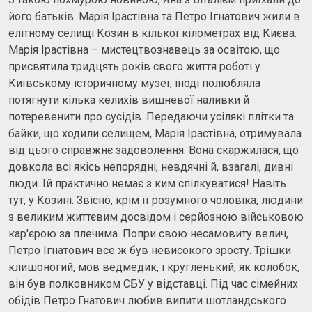
його батьків. Марія Ірастівна та Петро Ігнатович жили в
елітному селищі Козин в кілької кілометрах від Києва.
Марія Ірастівна – мистецтвознавець за освітою, що
присвятила тридцять років свого життя роботі у
Київському історичному музеї, іноді полюбляла
потягнути кілька келихів вишневої наливки й
потеревенити про сусідів. Передаючи усілякі плітки та
байки, що ходили селищем, Марія Ірастівна, отримувала
від цього справжнє задоволення. Вона скаржилася, що
довкола всі якісь непорядні, невдячні й, взагалі, дивні
люди. Їй практично немає з ким спілкуватися! Навіть
тут, у Козині. Звісно, крім її розумного чоловіка, людини
з великим життєвим досвідом і серйозною військовою
кар'єрою за плечима. Попри свою несамовиту велич,
Петро Ігнатович все ж був невисокого зросту. Трішки
клишоногий, мов ведмедик, і кругленький, як колобок,
він був полковником СБУ у відставці. Під час сімейних
обідів Петро Гнатович любив випити шотландського