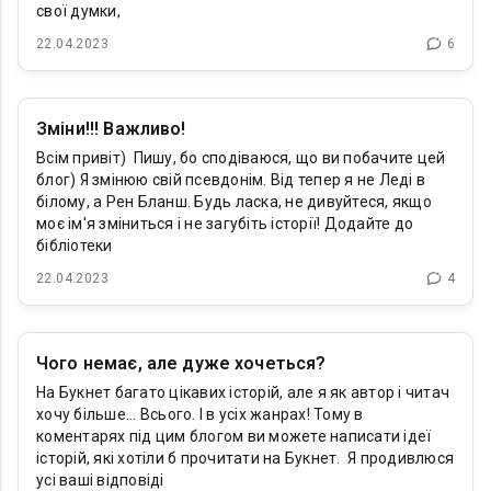
свої думки,
22.04.2023
6
Зміни!!! Важливо!
Всім привіт) Пишу, бо сподіваюся, що ви побачите цей
блог) Я змінюю свій псевдонім. Від тепер я не Леді в
білому, а Рен Бланш. Будь ласка, не дивуйтеся, якщо
моє ім'я зміниться і не загубіть історії! Додайте до
бібліотеки
22.04.2023
4
Чого немає, але дуже хочеться?
На Букнет багато цікавих історій, але я як автор і читач
хочу більше... Всього. І в усіх жанрах! Тому в
коментарях під цим блогом ви можете написати ідеї
історій, які хотіли б прочитати на Букнет. Я продивлюся
усі ваші відповіді