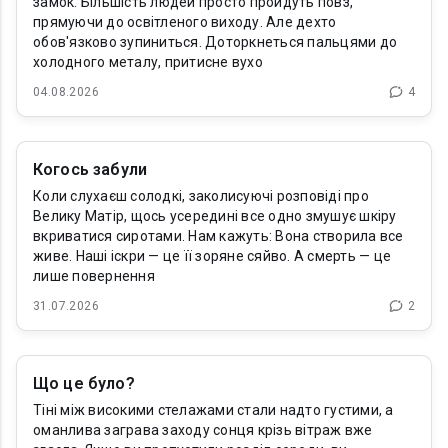
замок. Більшість людей просто пройдуть повз,
прямуючи до освітленого виходу. Але дехто
обов'язково зупиниться. Доторкнеться пальцями до
холодного металу, притисне вухо
04.08.2026
4
Когось забули
Коли слухаєш солодкі, заколисуючі розповіді про
Велику Матір, щось усередині все одно змушує шкіру
вкриватися сиротами. Нам кажуть: Вона створила все
живе. Наші іскри — це її зоряне сяйво. А смерть — це
лише повернення
31.07.2026
2
Що це було?
Тіні між високими стелажами стали надто густими, а
оманлива заграва заходу сонця крізь вітраж вже