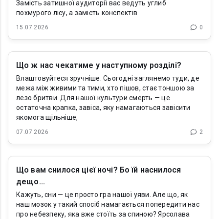
Замість затишної аудиторії вас ведуть углиб
похмурого лісу, а замість конспектів
15.07.2026
0
Що ж нас чекатиме у наступному розділі?
Влаштовуйтеся зручніше. Сьогодні заглянемо туди, де
межа між живими та тими, хто пішов, стає тоншою за
лезо бритви. Для нашої культури смерть — це
остаточна крапка, завіса, яку намагаються завісити
якомога щільніше,
07.07.2026
2
Що вам снилося цієї ночі? Бо їй наснилося
дещо...
Кажуть, сни — це просто гра нашої уяви. Але що, як
наш мозок у такий спосіб намагається попередити нас
про небезпеку, яка вже стоїть за спиною? Ярсолава