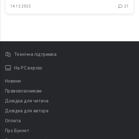
14.12.2022
21
Технічна підтримка
На PC версію
Новини
Правовласникам
Довідка для читача
Довідка для автора
Оплата
Про Букнет