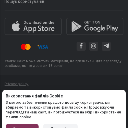
Пошук користувачів
Увага! Сайт може містити матеріали, не призначені для перегляду
особами, які не досягли 18 років!
Privacy policy
Угода користувача
Використання файлів Cookie
Політика конфіденційності
З метою забезпечення кращого досвіду користувача, ми
збираємо та використовуємо файли cookie. Продовжуючи
Правила публікації авторського контенту
переглядати наш сайт, ви погоджуєтеся на збір і використання
файлів cookie.
PR-вiддiл: pr@booknet.com