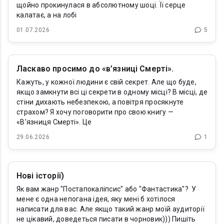
щойно прокинулася в абсолютному шоці. Її серце
калатає, а на лобі
01.07.2026
5
Ласкаво просимо до «в’язниці Смерті».
Кажуть, у кожної людини є свій секрет. Але що буде,
якщо замкнути всі ці секрети в одному місці? В місці, де
стіни дихають небезпекою, а повітря просякнуте
страхом? Я хочу поговорити про свою книгу —
«В'язниця Смерті». Це
29.06.2026
1
Нові історії)
Як вам жанр "Постапокаліпсис" або "Фантастика"? У
мене є одна непогана ідея, яку мені б хотілося
написати для вас. Але якщо такий жанр моїй аудиторії
не цікавий, доведеться писати в чорновик))) Пишіть