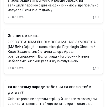
згасла. Якщо ви пропустили розділ середи, ви
залишили героїню один на один із чимось, що повільно
чатує за її спиною. У цьому
26.07.2026
3
Знання це сила...
? РЕЄСТР АНОМАЛЬНОЇ ФЛОРИ: MALAIIS SYMBIOTICA
(МАЛАЙ) Офіційна класифікація: Phytologia Obscura /
Клас: Захисна симбіотична флора Ареал
розповсюдження: Вологі хащі «Того Боку». Рівень
небезпеки: Високий (у зв'язку із супутньою
24.07.2026
1
«я палатиму заради тебе» чи «я спалю тебе
дотла»?
Скільки разів ви гортали стрічку й чіплялися поглядом
за цитати на кшталт: «Якщо вона помре, я спалю це