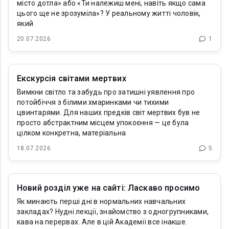
місто дотла» або «Ти належиш мені, навіть якщо сама
цього ще не зрозуміла»? У реальному житті чоловік,
який
20.07.2026
1
Екскурсія світами мертвих
Вимкни світло та забудь про затишні уявлення про
потойбіччя з білими хмаринками чи тихими
цвинтарями. Для наших предків світ мертвих був не
просто абстрактним місцем упокоєння — це була
цілком конкретна, матеріальна
18.07.2026
5
Новий розділ уже на сайті: Ласкаво просимо
Як минають перші дні в нормальних навчальних
закладах? Нудні лекції, знайомство з одногрупниками,
кава на перервах. Але в цій Академії все інакше.