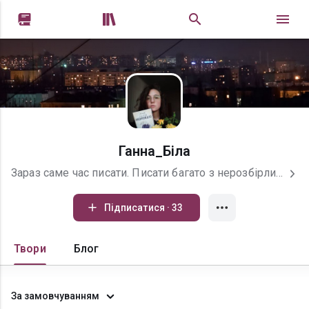


Ганна_Біла
Зараз саме час писати. Писати багато з нерозбірливим почерком і кривою лінією на літері "р". Писати, поспішаючи, що чогось не встигнеш сказати, що грифель олівця зламається на найцікавішому місці, що чорнило в ручці закінчиться на слові "вічність". І рука конвульсивно продовжує писати, хапаючись за найдрібніші деталі. Рвуться білі, як простирадла, аркуші паперу, допускаються тисячі граматичних помилок, стираються мільйони абзаців, ніби їх і не було. Кануть у літо уривки фраз, які так і не стали написаними думками чи почуттями. Летять у далечінь літаки, прямують вперед поїзди та люди. Все рухається, пульсує, вібрує та живе. Чимось підробленим чи справжнім. Живе, щоб одягнути форму слова і застигнути до закінчення часів.
Підписатися · 33
Твори
Блог
За замовчуванням