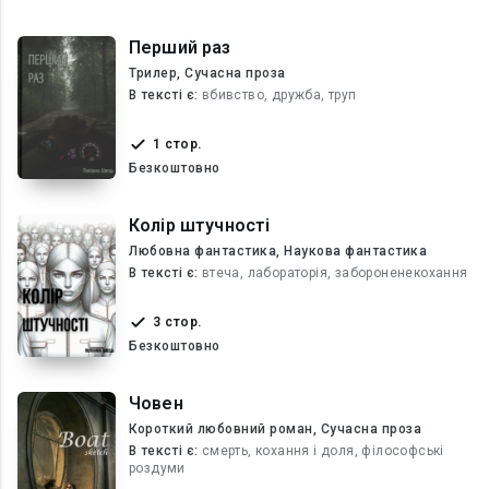
Перший раз
Трилер, Сучасна проза
В текcті є:
вбивство, дружба, труп
1 стор.
Безкоштовно
Колір штучності
Любовна фантастика, Наукова фантастика
В текcті є:
втеча, лабораторія, забороненекохання
3 стор.
Безкоштовно
Човен
Короткий любовний роман, Сучасна проза
В текcті є:
смерть, кохання і доля, філософські
роздуми