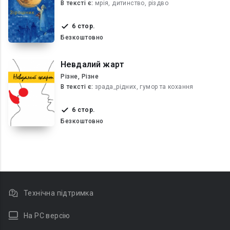
В текcті є:
мрія, дитинство, різдво
6 стор.
Безкоштовно
Невдалий жарт
Різне, Різне
В текcті є:
зрада_рідних, гумор та кохання
6 стор.
Безкоштовно
Технічна підтримка
На PC версію