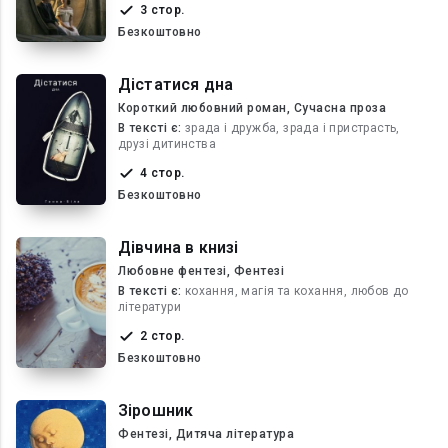
3 стор.
Безкоштовно
Дістатися дна
Короткий любовний роман, Сучасна проза
В текcті є:
зрада і дружба, зрада і пристрасть,
друзі дитинства
4 стор.
Безкоштовно
Дівчина в книзі
Любовне фентезі, Фентезі
В текcті є:
кохання, магія та кохання, любов до
літератури
2 стор.
Безкоштовно
Зірошник
Фентезі, Дитяча література