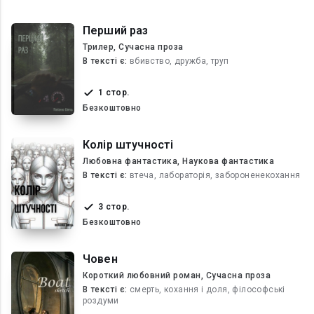
Перший раз
Трилер, Сучасна проза
В текcті є:
вбивство, дружба, труп
1 стор.
Безкоштовно
Колір штучності
Любовна фантастика, Наукова фантастика
В текcті є:
втеча, лабораторія, забороненекохання
3 стор.
Безкоштовно
Човен
Короткий любовний роман, Сучасна проза
В текcті є:
смерть, кохання і доля, філософські
роздуми