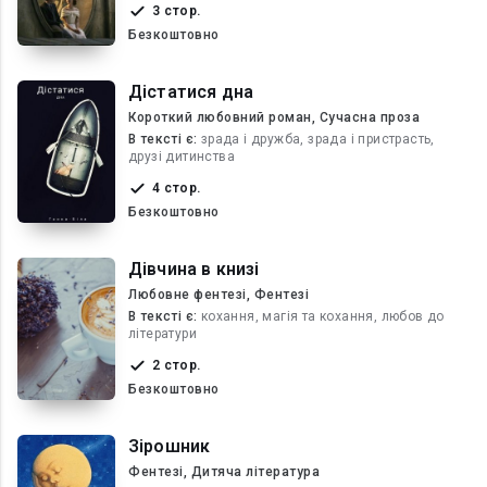
3 стор.
Безкоштовно
Дістатися дна
Короткий любовний роман, Сучасна проза
В текcті є:
зрада і дружба, зрада і пристрасть,
друзі дитинства
4 стор.
Безкоштовно
Дівчина в книзі
Любовне фентезі, Фентезі
В текcті є:
кохання, магія та кохання, любов до
літератури
2 стор.
Безкоштовно
Зірошник
Фентезі, Дитяча література