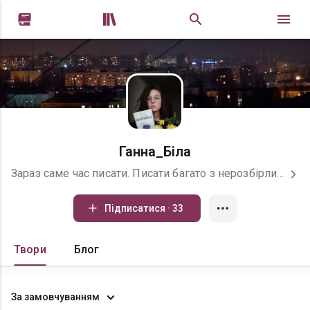


Ганна_Біла
Зараз саме час писати. Писати багато з нерозбірливим почерком і кривою лінією на літері "р". Писати, поспішаючи, що чогось не встигнеш сказати, що грифель олівця зламається на найцікавішому місці, що чорнило в ручці закінчиться на слові "вічність". І рука конвульсивно продовжує писати, хапаючись за найдрібніші деталі. Рвуться білі, як простирадла, аркуші паперу, допускаються тисячі граматичних помилок, стираються мільйони абзаців, ніби їх і не було. Кануть у літо уривки фраз, які так і не стали написаними думками чи почуттями. Летять у далечінь літаки, прямують вперед поїзди та люди. Все рухається, пульсує, вібрує та живе. Чимось підробленим чи справжнім. Живе, щоб одягнути форму слова і застигнути до закінчення часів.
Підписатися · 33
Твори
Блог
За замовчуванням