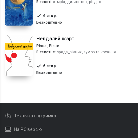
В текcті є:
мрія, дитинство, різдво
6 стор.
Безкоштовно
Невдалий жарт
Різне, Різне
В текcті є:
зрада_рідних, гумор та кохання
6 стор.
Безкоштовно
Технічна підтримка
На PC версію