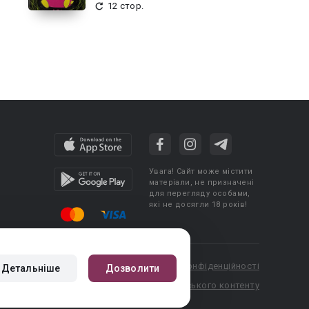
12 стор.
Увага! Сайт може містити
матеріали, не призначені
для перегляду особами,
які не досягли 18 років!
cy
Угода користувача
Політика конфіденційності
Детальніше
Дозволити
booknet.com
Правила публікації авторського контенту