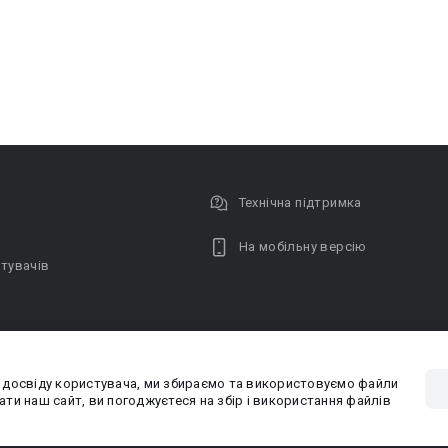
Технічна підтримка
На мобільну версію
тувачів
 досвіду користувача, ми збираємо та використовуємо файли
Privacy poli
ти наш сайт, ви погоджуєтеся на збір і використання файлів
PR-вiддiл: pr@