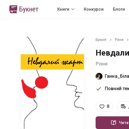
Книги
Конкурси
Блоги
Букнет
Різне
Невдали
Різне
Ганна_Біл
Повний тек
8
Чита