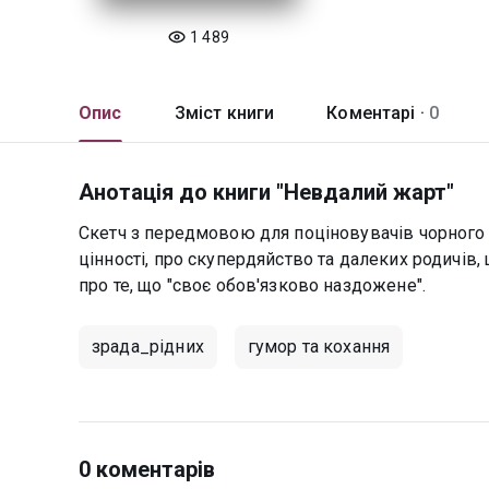
1 489
Опис
Зміст книги
Коментарі ·
0
Анотація до книги "Невдалий жарт"
Скетч з передмовою для поціновувачів чорного гу
цінності, про скупердяйство та далеких родичів,
про те, що "своє обов'язково наздожене".
зрада_рідних
гумор та кохання
0 коментарів