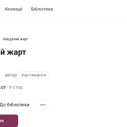
Колекції
Бібліотека
Невдалий жарт
й жарт
а
·
автор
Відстежувати
ст ·
6 стор.
До бібліотеки
ти