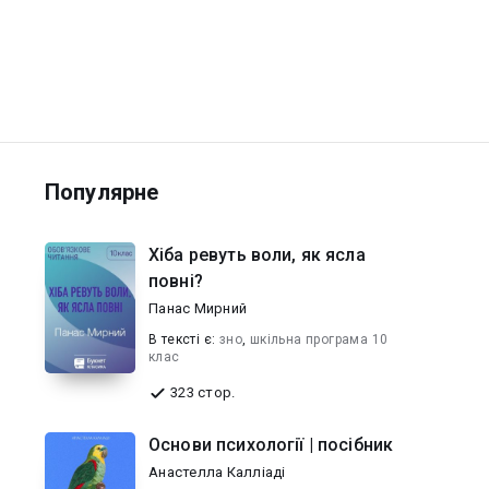
Популярне
Хіба ревуть воли, як ясла
повні?
Панас Мирний
В текcті є:
зно
,
шкільна програма 10
клас
323 стор.
Основи психології | посібник
Анастелла Калліаді