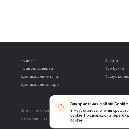
Новини
Оплата
Правовласникам
Про Букнет
Довідка для читача
Пошук корис
Довідка для автора
Використання файлів Cookie
З метою забезпечення кращого
© 2026 Booknet. Всі права захищено.
cookie. Продовжуючи перегляда
Narva mnt 5, Tallinn 10117, Естонія
cookie.