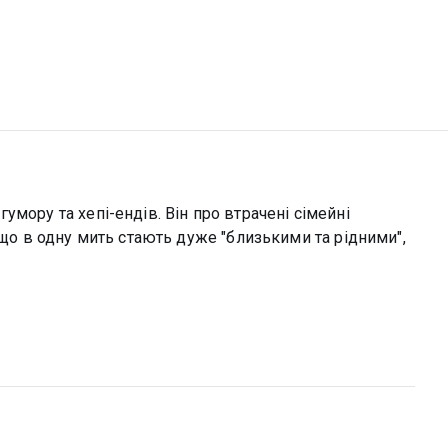
мору та хепі-ендів. Він про втрачені сімейні
 що в одну мить стають дуже "близькими та рідними",