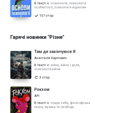
В текcті є:
психологія
,
психологія
особистості
,
психологія відносин
157 стор.
Гарячі новинки "Різне"
Там де закінчуюся Я
Анастасія Карпович
В текcті є:
війна
,
війна і доля
,
психологія війни
3 стор.
Рокхом
API
В текcті є:
пошук себе
,
філософська
казка
,
музика та свобода