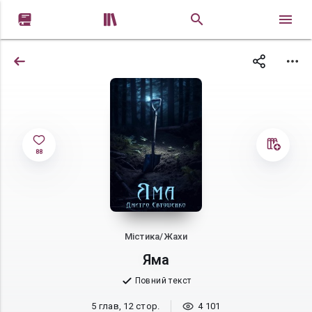


88
Містика/Жахи
Яма
Повний текст
5 глав, 12 стор.
4 101