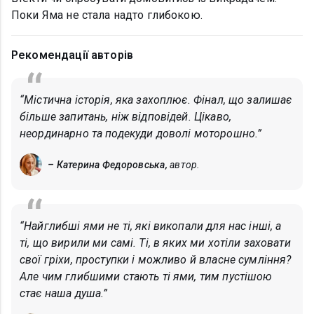
Поки Яма не стала надто глибокою.
Рекомендації авторів
“Містична історія, яка захоплює. Фінал, що залишає
більше запитань, ніж відповідей. Цікаво,
неординарно та подекуди доволі моторошно.”
– Катерина Федоровська,
автор.
“Найглибші ями не ті, які викопали для нас інші, а
ті, що вирили ми самі. Ті, в яких ми хотіли заховати
свої гріхи, проступки і можливо й власне сумління?
Але чим глибшими стають ті ями, тим пустішою
стає наша душа.”