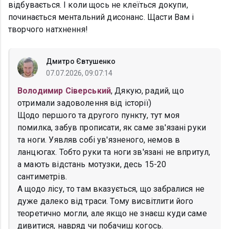
відбувається. І коли щось не клеїться докупи,
починається ментальний дисонанс. Щасти Вам і
творчого натхнення!
Дмитро Євтушенко
07.07.2026, 09:07:14
Володимир Сіверський
, Дякую, радий, що
отримали задоволення від історії)
Щодо першого та другого пункту, тут моя
помилка, забув прописати, як саме зв'язані руки
та ноги. Уявляв собі ув'язненого, немов в
ланцюгах. Тобто руки та ноги зв'язані не впритул,
а мають відстань мотузки, десь 15-20
сантиметрів.
А щодо лісу, то там вказується, що забралися не
дуже далеко від траси. Тому висвітлити його
теоретично могли, але якщо не знаєш куди саме
дивитися, навряд чи побачиш когось.