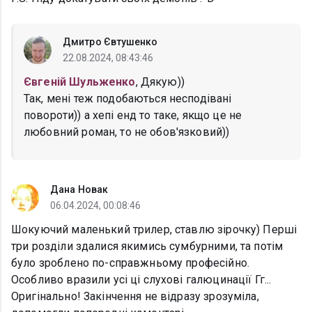
Дмитро Євтушенко
22.08.2024, 08:43:46
Євгеній Шульженко
, Дякую))
Так, мені теж подобаються несподівані
повороти)) а хепі енд то таке, якщо це не
любовний роман, то не обов'язковий))
Дана Новак
06.04.2024, 00:08:46
Шокуючий маленький трилер, ставлю зірочку) Перші
три розділи здалися якимись сумбурними, та потім
було зроблено по-справжньому професійно.
Особливо вразили усі ці слухові галюцинації Гг...
Оригінально! Закінчення не відразу зрозуміла,