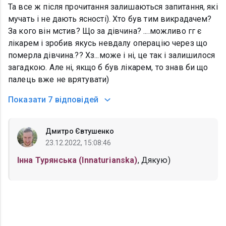
Та все ж після прочитання залишаються запитання, які
мучать і не дають ясності). Хто був тим викрадачем?
За кого він мстив? Що за дівчина? ....можливо гг є
лікарем і зробив якусь невдалу операцію через що
померла дівчина.?? Хз...може і ні, це так і залишилося
загадкою. Але ні, якщо б був лікарем, то знав би що
палець вже не врятувати)
Показати
7 відповідей
Дмитро Євтушенко
23.12.2022, 15:08:46
Інна Турянська (Innaturianska)
, Дякую)