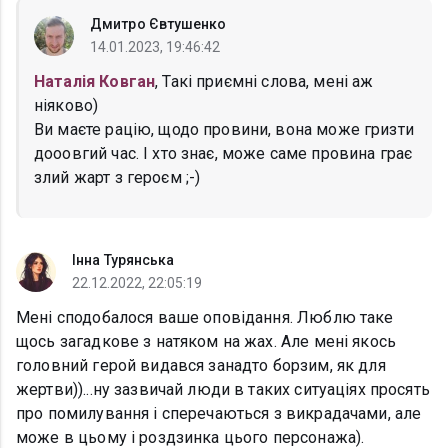
Дмитро Євтушенко
14.01.2023, 19:46:42
Наталія Ковган
, Такі приємні слова, мені аж
ніяково)
Ви маєте рацію, щодо провини, вона може гризти
дооовгий час. І хто знає, може саме провина грає
злий жарт з героєм ;-)
Інна Турянська
22.12.2022, 22:05:19
Мені сподобалося ваше оповідання. Люблю таке
щось загадкове з натяком на жах. Але мені якось
головний герой видався занадто борзим, як для
жертви))...ну зазвичай люди в таких ситуаціях просять
про помилування і сперечаються з викрадачами, але
може в цьому і роздзинка цього персонажа).