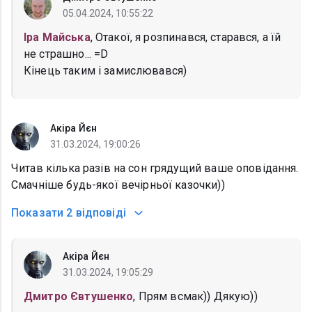
05.04.2024, 10:55:22
Іра Майська
, Отакої, я розпинався, старався, а їй
не страшно... =D
Кінець таким і замислювався)
Акіра Йєн
31.03.2024, 19:00:26
Читав кілька разів на сон грядущий ваше оповідання.
Смачніше будь-якої вечірньої казочки))
Показати
2 відповіді
Акіра Йєн
31.03.2024, 19:05:29
Дмитро Євтушенко
, Прям всмак)) Дякую))