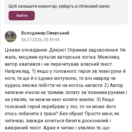
Щоб залишити коментар, увійдіть в обліковий запис
Увійти
Володимир Сіверський
06.07.2026, 09:39:44
Цікаве оповідання. Дякую! Отримав задоволення. На
жаль, місцями кульгає авторська логіка. Можливо,
автор квапився і не перечитував власний текст.
Наприклад, 1) якщо у головного героя зв`язані руки й
ноги, та ще й з`єднані мотузкою, то він навряд чи
кудись зможе побігти чи на когось напасти. 2) Автор
напевне ніколи не тримав лопату зв`язаними руками і
не уявляє, чи можна нею копати землю. 3) Якщо
головний герой перебуває у лісі, то чи може його
хтось побачити з траси? Без образ! Просто мені, як
читачеві, завжди хочеться бачити досконалий і
вивірений текст. Адже я читаю і уявляю те, що