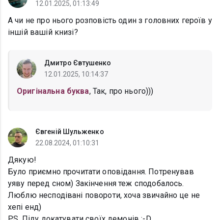
12.01.2025, 01:13:49
А чи не про нього розповість один з головних героїв у
іншій вашій книзі?
Дмитро Євтушенко
12.01.2025, 10:14:37
Оригінальна буква
, Так, про нього)))
Євгеній Шульженко
22.08.2024, 01:10:31
Дякую!
Було приємно прочитати оповідання. Потренував
уяву перед сном) Закінчення теж сподобалось.
Люблю несподівані повороти, хоча звичайно це не
хепі енд)
P.S. Піду докатувати своїх демонів :-D