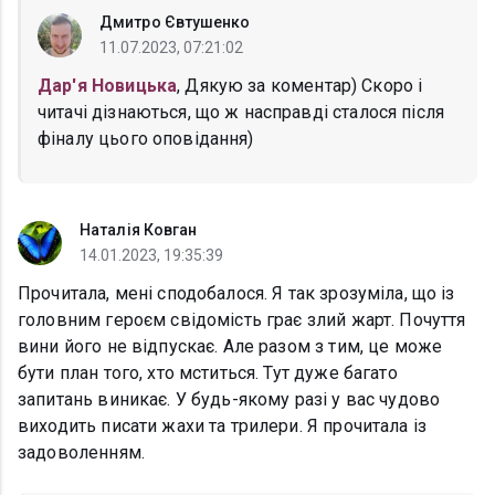
Дмитро Євтушенко
11.07.2023, 07:21:02
Дар'я Новицька
, Дякую за коментар) Скоро і
читачі дізнаються, що ж насправді сталося після
фіналу цього оповідання)
Наталія Ковган
14.01.2023, 19:35:39
Прочитала, мені сподобалося. Я так зрозуміла, що із
головним героєм свідомість грає злий жарт. Почуття
вини його не відпускає. Але разом з тим, це може
бути план того, хто мститься. Тут дуже багато
запитань виникає. У будь-якому разі у вас чудово
виходить писати жахи та трилери. Я прочитала із
задоволенням.