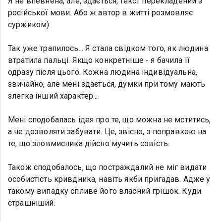
Я не впевнена, але, здається, текст перекладений з
російської мови. Або ж автор в житті розмовляє
суржиком)
Так уже трапилось... Я стала свідком того, як людина
втратила пальці. Якщо конкретніше - я бачила її
одразу після цього. Кожна людина індивідуальна,
звичайно, але мені здається, думки при тому мають
злегка інший характер...
Мені сподобалась ідея про те, що можна не мститись,
а не дозволяти забувати. Це, звісно, з поправкою на
те, що зловмисника дійсно мучить совість.
Також сподобалось, що постраждалий не міг видати
особистість кривдника, навіть якби пригадав. Адже у
такому випадку спливе його власний грішок. Куди
страшніший.