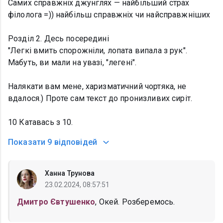
Самих справжніх джунглях — найбільший страх
філолога =)) найбільш справжніх чи найсправжніших
Розділ 2. Десь посередині
"Легкі вмить спорожніли, лопата випала з рук".
Мабуть, ви мали на увазі, "легені".
Налякати вам мене, харизматичний чортяка, не
вдалося.) Проте сам текст до пронизливих сиріт.
10 Катавась з 10.
Показати
9 відповідей
Ханна Трунова
23.02.2024, 08:57:51
Дмитро Євтушенко
, Окей. Розберемось.