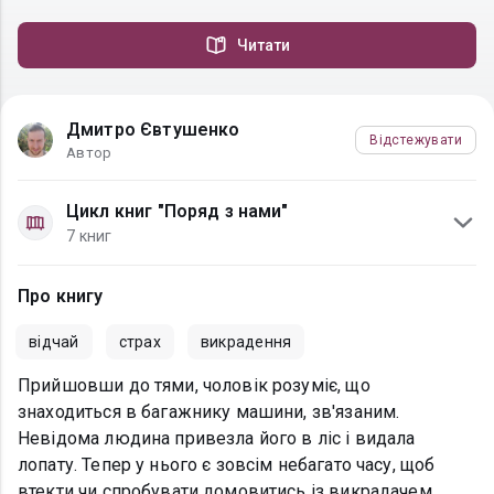
Читати
Дмитро Євтушенко
Відстежувати
Автор
Цикл книг "Поряд з нами"
7 книг
Про книгу
відчай
страх
викрадення
Прийшовши до тями, чоловік розуміє, що
знаходиться в багажнику машини, зв'язаним.
Невідома людина привезла його в ліс і видала
лопату. Тепер у нього є зовсім небагато часу, щоб
втекти чи спробувати домовитись із викрадачем.