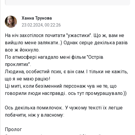
Ханна Трунова
23.02.2024, 00:22:26
На ніч захотілося почитати "ужастики". Що ж, вам не
вийшло мене залякати...) Однак серце декілька разів
все ж йокнуло.
По атмосфері нагадало мені фільм "Острів
проклятих".
Людина, особистий псих, є він сам. І тільки не кажіть,
що я не маю рацію!
Ці миті, коли безіменний персонаж чув не те, що
говорили люди насправді.. ось тут промурашувало.))
Ось декілька помилочок.. У чужому тексті їх легше
побачити, ніж у власному:
Пролог