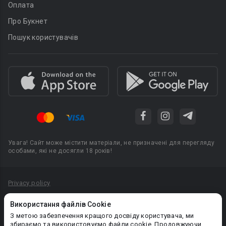
Оплата
Про Букнет
Пошук користувачів
Увага! Сайт може містити матеріали, не призначені для перегляду
особами, які не досягли 18 років!
Privacy policy
Угода користувача
Використання файлів Cookie
Політика конфіденційності
З метою забезпечення кращого досвіду користувача, ми
збираємо та використовуємо файли cookie. Продовжуючи