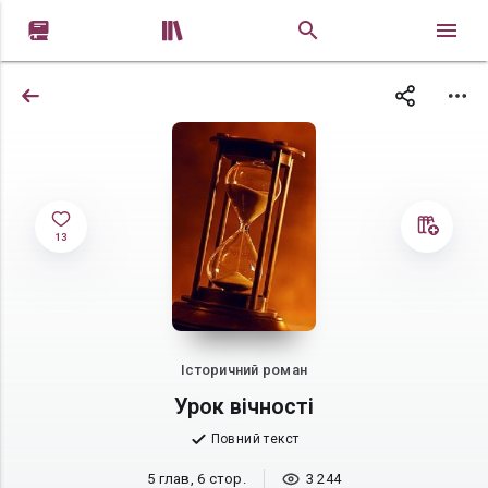


13
Історичний роман
Урок вічності
Повний текст
5 глав, 6 стор.
3 244