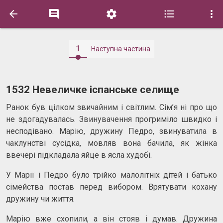





1
Наступна частина
1532 Невеличке іспанське селище
Ранок був цілком звичайним і світлим. Сім’я ні про що
не здогадувалась. Звинувачення прогриміло швидко і
несподівано. Марію, дружину Педро, звинуватила в
чаклунстві сусідка, мовляв вона бачила, як жінка
ввечері підкладала яйце в ясла худобі.
У Марії і Педро було трійко малолітніх дітей і батько
сімейства постав перед вибором. Врятувати кохану
дружину чи життя.
Марію вже схопили, а він стояв і думав. Дружина