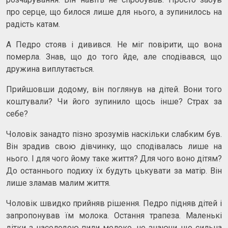
про серце, що билося лише для нього, а зупинилось на
радість катам.
А Педро стояв і дивився. Не міг повірити, що вона
померла. Знав, що до того йде, але сподівався, що
дружина виплутається.
Прийшовши додому, він поглянув на дітей. Вони того
коштували? Чи його зупинило щось інше? Страх за
себе?
Чоловік занадто пізно зрозумів наскільки слабким був.
Він зрадив свою дівчинку, що сподівалась лише на
нього. І для чого йому таке життя? Для чого воно дітям?
До останнього подиху їх будуть цькувати за матір. Він
лише зламав малим життя.
Чоловік швидко прийняв рішення. Педро підняв дітей і
запропонував їм молока. Остання трапеза. Маленькі
дітки з насолодою пили молоко, не знаючи, що сильна