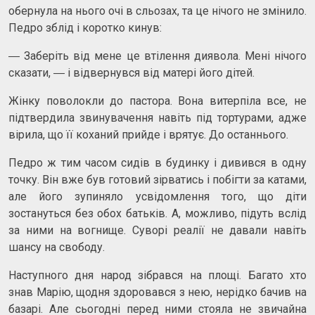
обернула на нього очі в сльозах, та це нічого не змінило.
Педро зблід і коротко кинув:
― Заберіть від мене це втілення диявола. Мені нічого
сказати, ― і відвернувся від матері його дітей.
Жінку поволокли до пастора. Вона витерпіла все, не
підтвердила звинувачення навіть під тортурами, адже
вірила, що її коханий прийде і врятує. До останнього.
Педро ж тим часом сидів в будинку і дивився в одну
точку. Він вже був готовий зірватись і побігти за катами,
але його зупиняло усвідомлення того, що діти
зостануться без обох батьків. А, можливо, підуть вслід
за ними на вогнище. Суворі реалії не давали навіть
шансу на свободу.
Наступного дня народ зібрався на площі. Багато хто
знав Марію, щодня здоровався з нею, нерідко бачив на
базарі. Але сьогодні перед ними стояла не звичайна