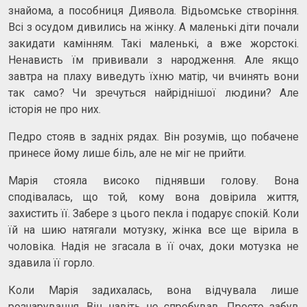
знайома, а пособниця Диявола. Відьомське створіння.
Всі з осудом дивились на жінку. А маленькі діти почали
закидати камінням. Такі маленькі, а вже жорстокі.
Ненависть їм прививали з народження. Але якщо
завтра на плаху виведуть їхню матір, чи вчинять вони
так само? Чи зречуться найріднішої людини? Але
історія не про них.
Педро стояв в задніх рядах. Він розумів, що побачене
принесе йому лише біль, але не міг не прийти.
Марія стояла високо піднявши голову. Вона
сподівалась, що той, кому вона довірила життя,
захистить її. Забере з цього пекла і подарує спокій. Коли
їй на шию натягали мотузку, жінка все ще вірила в
чоловіка. Надія не згасала в її очах, доки мотузка не
здавила її горло.
Коли Марія задихалась, вона відчувала лише
розчарування. Він навіть не спробував. Просто забув