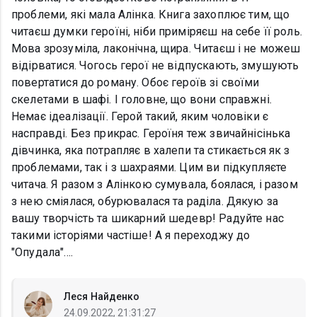
проблеми, які мала Алінка. Книга захоплює тим, що
читаєш думки героїні, ніби приміряєш на себе її роль.
Мова зрозуміла, лаконічна, щира. Читаєш і не можеш
відірватися. Чогось герої не відпускають, змушують
повертатися до роману. Обоє героїв зі своїми
скелетами в шафі. І головне, що вони справжні.
Немає ідеалізації. Герой такий, яким чоловіки є
насправді. Без прикрас. Героїня теж звичайнісінька
дівчинка, яка потрапляє в халепи та стикається як з
проблемами, так і з шахраями. Цим ви підкупляєте
читача. Я разом з Алінкою сумувала, боялася, і разом
з нею сміялася, обурювалася та раділа. Дякую за
вашу творчість та шикарний шедевр! Радуйте нас
такими історіями частіше! А я переходжу до
"Опудала"....
Леся Найденко
24.09.2022, 21:31:27