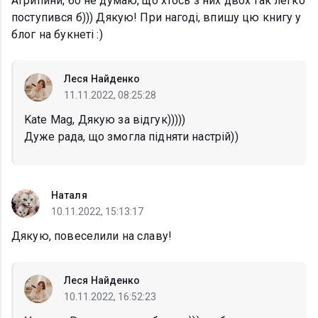
Агрипини, бо не думаю, що хтось з них двох так легко
поступився б))) Дякую! При нагоді, впишу цю книгу у
блог на букнеті :)
Леся Найденко
11.11.2022, 08:25:28
Kate Mag, Дякую за відгук)))))
Дуже рада, що змогла підняти настрій))
Наталя
10.11.2022, 15:13:17
Дякую, повеселили на славу!
Леся Найденко
10.11.2022, 16:52:23