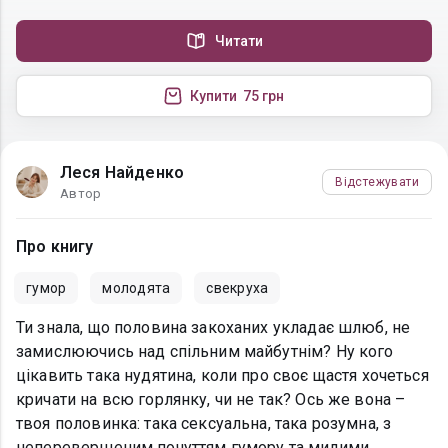
Читати
Купити
75 грн
Леся Найденко
Відстежувати
Автор
Про книгу
гумор
молодята
свекруха
Ти знала, що половина закоханих укладає шлюб, не
замислюючись над спільним майбутнім? Ну кого
цікавить така нудятина, коли про своє щастя хочеться
кричати на всю горлянку, чи не так? Ось же вона –
твоя половинка: така сексуальна, така розумна, з
неперевершеним почуттям гумору та милими