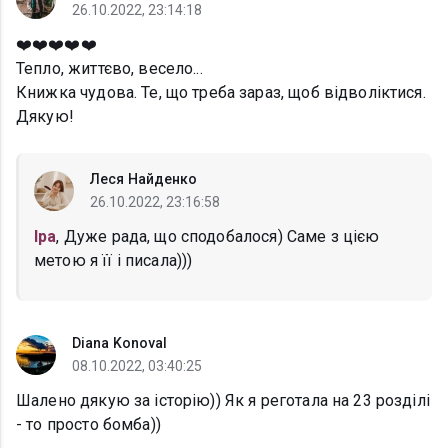
26.10.2022, 23:14:18
❤️❤️❤️❤️❤️
Тепло, життєво, весело...
Книжка чудова. Те, що треба зараз, щоб відволіктися.
Дякую!
Леся Найденко
26.10.2022, 23:16:58
Іра
, Дуже рада, що сподобалося) Саме з цією
метою я її і писала)))
Diana Konoval
08.10.2022, 03:40:25
Шалено дякую за історію)) Як я реготала на 23 розділі
- то просто бомба))