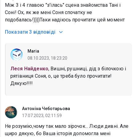
Між 3 і 4 главою "з'їлась" сцена знайомства Тані і
Соні! Ох, як же мені Соня спочатку не
подобалась!))))Таки надіюсь прочитати цей момент
Показати
3 відповіді
Maria
08.10.2023, 18:23:20
Леся Найденко
, Вишні, рушниці, дід з білочкою і
рятівниця Соня, о, це треба було прочитати!
Дякую!!!!
Антоніна Чеботарьова
17.07.2023, 02:11:59
Не розумію,чому так мало зірочок... Люди дивні. Але
щиро дякую, бо Ваша історія допомогла мені