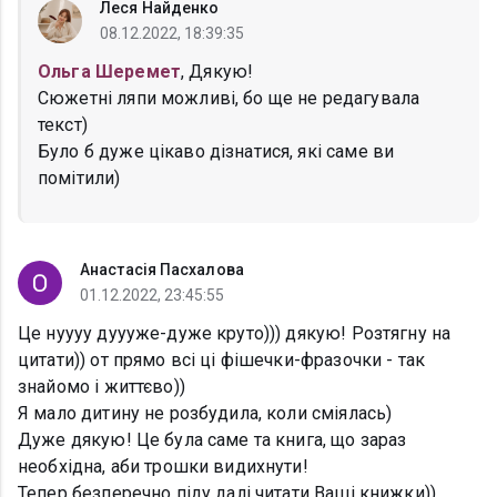
Леся Найденко
08.12.2022, 18:39:35
Ольга Шеремет
, Дякую!
Сюжетні ляпи можливі, бо ще не редагувала
текст)
Було б дуже цікаво дізнатися, які саме ви
помітили)
Анастасія Пасхалова
01.12.2022, 23:45:55
Це нуууу дуууже-дуже круто))) дякую! Розтягну на
цитати)) от прямо всі ці фішечки-фразочки - так
знайомо і життєво))
Я мало дитину не розбудила, коли сміялась)
Дуже дякую! Це була саме та книга, що зараз
необхідна, аби трошки видихнути!
Тепер безперечно піду далі читати Ваші книжки))