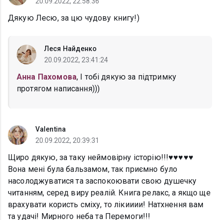
20.09.2022, 22:58:36
Дякую Лесю, за цю чудову книгу!)
Леся Найденко
20.09.2022, 23:41:24
Анна Пахомова
, І тобі дякую за підтримку
протягом написання)))
Valentina
20.09.2022, 20:39:31
Щиро дякую, за таку неймовірну історію!!!♥️♥️♥️♥️♥️
Вона мені була бальзамом, так приємно було
насолоджуватися та заспокоювати свою душечку
читанням, серед виру реалій. Книга релакс, а якщо ще
врахувати користь сміху, то лікииии! Натхнення вам
та удачі! Мирного неба та Перемоги!!!