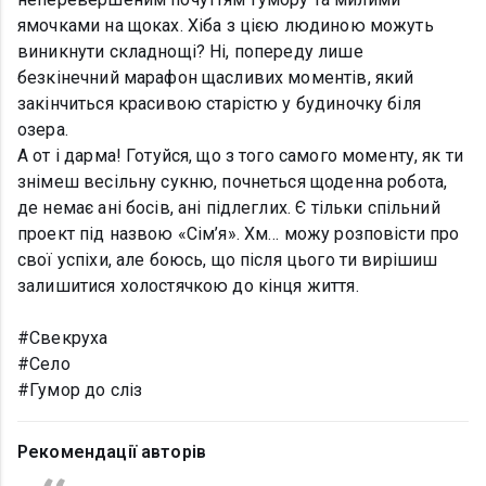
ямочками на щоках. Хіба з цією людиною можуть
виникнути складнощі? Ні, попереду лише
безкінечний марафон щасливих моментів, який
закінчиться красивою старістю у будиночку біля
озера.
А от і дарма! Готуйся, що з того самого моменту, як ти
знімеш весільну сукню, почнеться щоденна робота,
де немає ані босів, ані підлеглих. Є тільки спільний
проект під назвою «Сім’я». Хм… можу розповісти про
свої успіхи, але боюсь, що після цього ти вирішиш
залишитися холостячкою до кінця життя.
#Свекруха
#Село
#Гумор до сліз
Рекомендації авторів