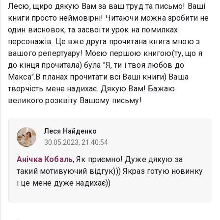
Лесю, щиро дякую Вам за ваш труд та письмо! Ваші
книги просто неймовірні! Читаючи можна зробити не
один висновок, та засвоїти урок на помилках
персонажів. Це вже друга прочитана книга мною з
вашого репертуару! Моєю першою книгою(ту, що я
до кінця прочитала) була "Я, ти і твоя любов до
Макса".В планах прочитати всі Ваші книги) Ваша
творчість мене надихає. Дякую Вам! Бажаю
великого розквіту Вашому письму!
Леся Найденко
30.05.2023, 21:40:54
Анічка Кобаль
, Як приємно! Дуже дякую за
такий мотивуючий відгук))) Якраз готую новинку
і це мене дуже надихає))