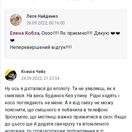
Леся Найденко
26.09.2022, 00:16:00
Елена Кобза
, Оооо!!!! Як приємно!!!! Дякую ❤️❤️
❤️
Неперевершений відгук!!!!
Ксенія Чейз
24.09.2022, 21:23:54
Ну ось я дісталася до епілогу. Ти не уявляєш, як я
сміялася. На весь будинок без упину. Рідні ходять і
косо поглядають на мене. А я від сміху не можу
пояснити, що смішного я побачила в телефоні.
Зрозуміло, що містянці важко прижитися в селі. Якщо
до цього ще й додати свекруху та втомленого
чоловіка, то стовідсоткове потрапляння в ті