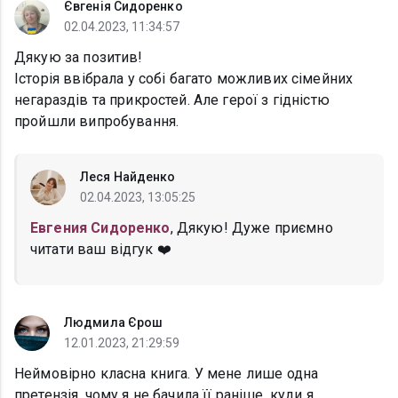
Євгенія Сидоренко
02.04.2023, 11:34:57
Дякую за позитив!
Історія ввібрала у собі багато можливих сімейних
негараздів та прикростей. Але герої з гідністю
пройшли випробування.
Леся Найденко
02.04.2023, 13:05:25
Евгения Сидоренко
, Дякую! Дуже приємно
читати ваш відгук ❤️
Людмила Єрош
12.01.2023, 21:29:59
Неймовірно класна книга. У мене лише одна
претензія, чому я не бачила її раніше, куди я