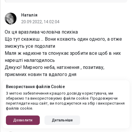
Наталія
20.09.2022, 14:02:04
Ох ця вразлива чоловіча психіка
Що тут скажеш ... Вони кохають один одного, а отже
зможуть усе подолати
Маля ж надихне та спонукає зробити все щоб в них
нарешті налагодилось
Дякую! Мирного неба, натхнення , позитиву,
приємних новин та вдалого дня
Використання файлів Cookie
Леся Найденко
З метою забезпечення кращого досвіду користувача, ми
збираємо та використовуємо файли cookie. Продовжуючи
20.09.2022, 14:13:26
переглядати наш сайт, ви погоджуєтеся на збір і використання
файлів cookie.
Наталія
, Дякую, люба!! Навзаєм ❤️
Дозволити
Детальніше