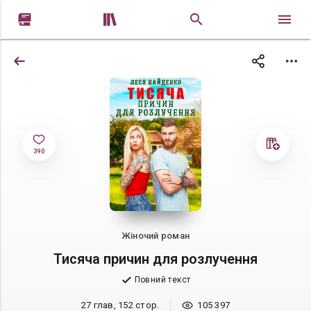


390
Жіночий роман
Тисяча причин для розлучення
Повний текст
27 глав, 152 стор.
105 397