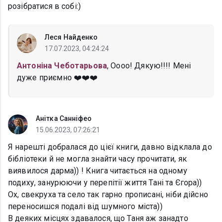
розібратися в собі:)
Леся Найденко
17.07.2023, 04:24:24
Антоніна Чеботарьова
, Оооо! Дякую!!!! Мені
дуже приємно ❤️❤️❤️
Анітка Санніфео
15.06.2023, 07:26:21
Я нарешті добралася до цієї книги, давно відклала до
бібліотеки й не могла знайти часу прочитати, як
виявилося дарма)) ! Книга читається на одному
подиху, занурюючи у перепітії життя Тані та Єгора))
Ох, свекруха та село так гарно прописані, ніби дійсно
переносишся подалі від шумного міста))
В деяких місцях здавалося, що Таня аж занадто