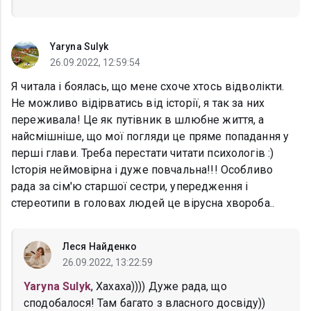
Yaryna Sulyk
26.09.2022, 12:59:54
Я читала і боялась, що мене схоче хтось відволікти.
Не можливо відірватись від історії, я так за них
переживала! Це як путівник в шлюбне життя, а
найсмішніше, що мої погляди це пряме попадання у
перші глави. Треба перестати читати психологів :)
Історія неймовірна і дуже повчальна!!! Особливо
рада за сім'ю старшої сестри, упередження і
стереотипи в головах людей це вірусна хвороба..
Леся Найденко
26.09.2022, 13:22:59
Yaryna Sulyk
, Хахаха)))) Дуже рада, що
сподобалося! Там багато з власного досвіду))