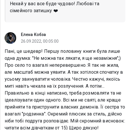
Нехай у вас все буде чудово! Любові та
сімейного затишку ❤️
Елена Кобза
26.09.2022, 00:05:00
Пані, це шедевр! Першу половину книги була лише
одна думка: "Не можна так лякати, я ще незаміжня";)
Про село то взагалі неперевершено. Я так не жила,
але масштаб можна уявити. А так хотілося спочатку в
усьому звинуватити чоловіка. Честно кажучі, якоїсь
миті навіть чекала на їх розлучення. А потім...
Правильно в кінці написано, треба розмовляти та не
ідеалізувати один одного. Всі ми не святі, але краще
прийняти та приструнити власних демонів. Її сестра то
взагалі "родзинка". Окремий плюсик за стиль, дійсно
ніби тобі подруга розповідає. Мій скромний висновок:
читати всім дівчаткам от 15) Щиро дякую!