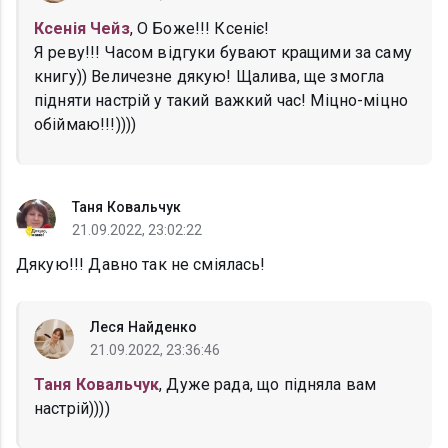
Ксенія Чейз
, О Боже!!! Ксеніє!
Я реву!!! Часом відгуки бувают кращими за саму
книгу)) Величезне дякую! Щалива, ще змогла
підняти настрій у такий важкий час! Міцно-міцно
обіймаю!!!))))
Таня Ковальчук
21.09.2022, 23:02:22
Дякую!!! Давно так не сміялась!
Леся Найденко
21.09.2022, 23:36:46
Таня Ковальчук
, Дуже рада, що підняла вам
настрій))))