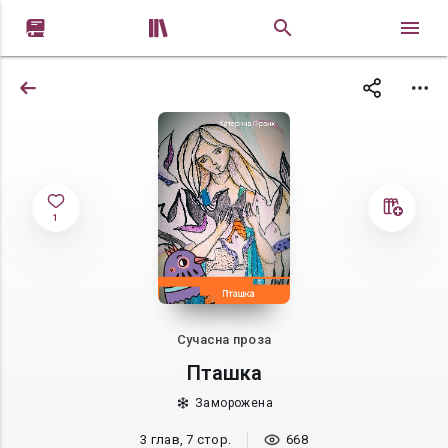


1
Сучасна проза
Пташка
Заморожена
3 глав, 7 стор.
668