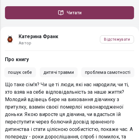
Читати
Катерина Франк
Відстежувати
Автор
Про книгу
пошук себе
дитячі травми
проблема самотності
Що таке сім'я? Чи це ті люди, які нас народили, чи ті,
хто взяв на себе відповідальність за наше життя?
Молодий вдівець бере на виховання дівчинку з
притулку, взамін своєї померлої новонародженої
доньки. Якою виросте ця дівчина, чи вдасться їй
переступити через болючий досвід зраненого
дитинства і стати цілісною особистістю, покаже час. А
попереду - роки дорослішання, спроб і помилок, та