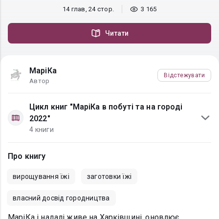
14 глав, 24 стор.
3 165
Читати
МаріКа
Відстежувати
Автор
Цикл книг "МаріКа в побуті та на городі
2022"
4 книги
Про книгу
вирощування їжі
заготовки їжі
власний досвід городництва
МаріКа і надалі живе на Харківщині, оновлює