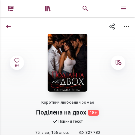


894
Короткий любовний роман
Поділена на двох
18+
Повний текст
75 глав, 156 стор.
327 780