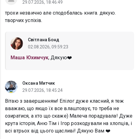
29.07.2026, 18:46:49
трохи незвично але сподобалась книга. дякую.
творчих успіхів.
Світлана Бонд
02.08.2026, 09:59:23
Маша Юхимчук
, Дякую❤️
Оксана Митчик
29.07.2026, 18:45:24
Вітаю з завершенням! Епілог дуже класний, я теж
вважаю, що якщо їх все влаштовує, то треба не
озиратися, а хто що скаже) Малеча порадувала! Дуже
крута історія, Аню Тім і Ігор розкодували на хлопців, і
всі втрьох від цього щасливі! Дякую Вам ❤️