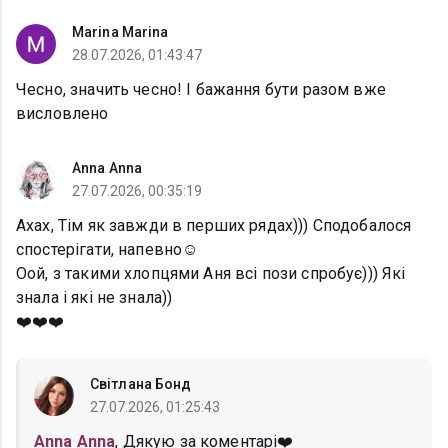
Marina Marina
28.07.2026, 01:43:47
Чесно, значить чесно! І бажання бути разом вже
висловлено
Anna Anna
27.07.2026, 00:35:19
Ахах, Тім як завжди в перших рядах))) Сподобалося
спостерігати, напевно☺️
Оой, з такими хлопцями Аня всі пози спробує))) Які
знала і які не знала))
❤️❤️❤️
Світлана Бонд
27.07.2026, 01:25:43
Anna Anna
, Дякую за коментарі❤️