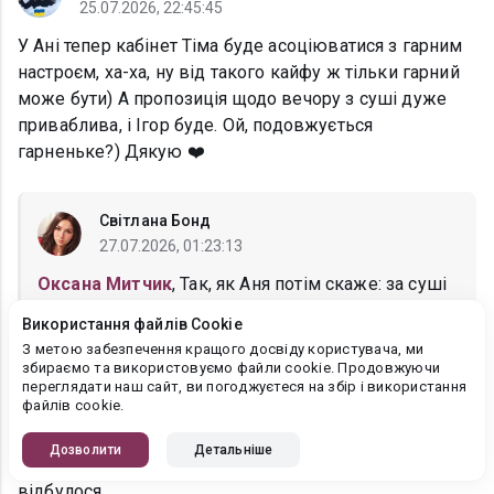
25.07.2026, 22:45:45
У Ані тепер кабінет Тіма буде асоціюватися з гарним
настроєм, ха-ха, ну від такого кайфу ж тільки гарний
може бути) А пропозиція щодо вечору з суші дуже
приваблива, і Ігор буде. Ой, подовжується
гарненьке?) Дякую ❤️
Світлана Бонд
27.07.2026, 01:23:13
Оксана Митчик
, Так, як Аня потім скаже: за суші
можна і віддатися:) так і зробить
Використання файлів Cookie
З метою забезпечення кращого досвіду користувача, ми
збираємо та використовуємо файли cookie. Продовжуючи
переглядати наш сайт, ви погоджуєтеся на збір і використання
Anna Anna
файлів cookie.
25.07.2026, 21:53:28
Дозволити
Детальніше
Зараз Аня прийде додому й усвідомить, що взагалі
відбулося...