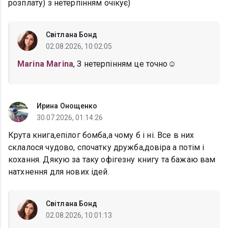
розплату) з нетерпінням очікує)
Світлана Бонд
02.08.2026, 10:02:05
Marina Marina
, З нетерпінням це точно☺️
Ирина Онощенко
30.07.2026, 01:14:26
Крута книга,епілог бомба,а чому б і ні. Все в них
склалося чудово, спочатку дружба,довіра а потім і
кохання. Дякую за таку офігезну книгу та бажаю вам
натхнення для нових ідей.
Світлана Бонд
02.08.2026, 10:01:13