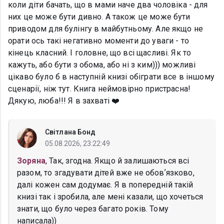
коли діти бачать, що в мами наче два чоловіка - для
них це може бути дивно. А також це може бути
приводом для булінгу в майбутньому. Але якщо не
орати ось такі негативно моменти до уваги - то
кінець класний. І головне, що всі щасливі. Як то
кажуть, або бути з обома, або ні з ким))) можливі
цікаво було б в наступній книзі обіграти все в іншому
сценарії, ніж тут. Книга неймовірно пристрасна!
Дякую, люба!!! Я в захваті ❤️
Світлана Бонд
05.08.2026, 23:22:49
Зоряна
, Так, згодна. Якщо й залишаються всі
разом, то згадувати дітей вже не обовʼязково,
далі кожен сам додумає. Я в попередній такій
книзі так і зробила, але мені казали, що хочеться
знати, що було через багато років. Тому
написала))