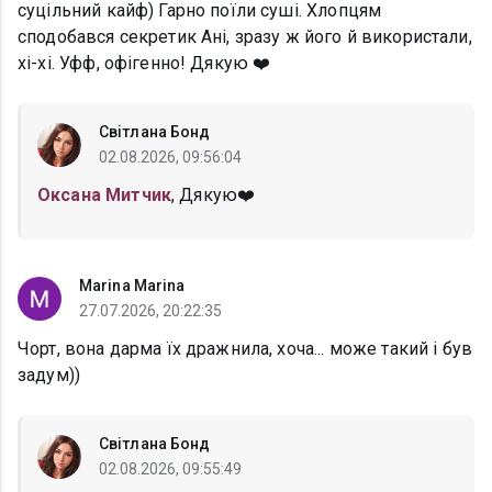
суцільний кайф) Гарно поїли суші. Хлопцям
сподобався секретик Ані, зразу ж його й використали,
хі-хі. Уфф, офігенно! Дякую ❤️
Світлана Бонд
02.08.2026, 09:56:04
Оксана Митчик
, Дякую❤️
Marina Marina
27.07.2026, 20:22:35
Чорт, вона дарма їх дражнила, хоча... може такий і був
задум))
Світлана Бонд
02.08.2026, 09:55:49