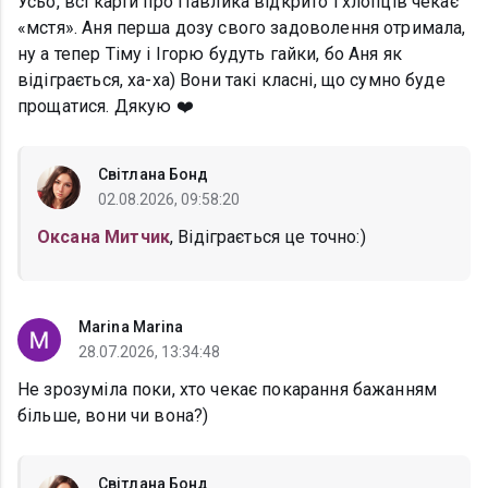
Усьо, всі карти про Павлика відкрито і хлопців чекає
«мстя». Аня перша дозу свого задоволення отримала,
ну а тепер Тіму і Ігорю будуть гайки, бо Аня як
відіграється, ха-ха) Вони такі класні, що сумно буде
прощатися. Дякую ❤️
Світлана Бонд
02.08.2026, 09:58:20
Оксана Митчик
, Відіграється це точно:)
Marina Marina
28.07.2026, 13:34:48
Не зрозуміла поки, хто чекає покарання бажанням
більше, вони чи вона?)
Світлана Бонд