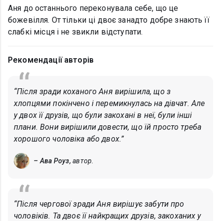
Аня до останнього переконувала себе, що це
божевілля. От тільки ці двоє занадто добре знають її
слабкі місця і не звикли відступати.
Рекомендації авторів
“Після зради коханого Аня вирішила, що з
хлопцями покінчено і перемикнулась на дівчат. Але
у двох її друзів, що були закохані в неї, були інші
плани. Вони вирішили довести, що їй просто треба
хорошого чоловіка або двох.”
– Ава Роуз,
автор.
“Після чергової зради Аня вирішує забути про
чоловіків. Та двоє її найкращих друзів, закоханих у