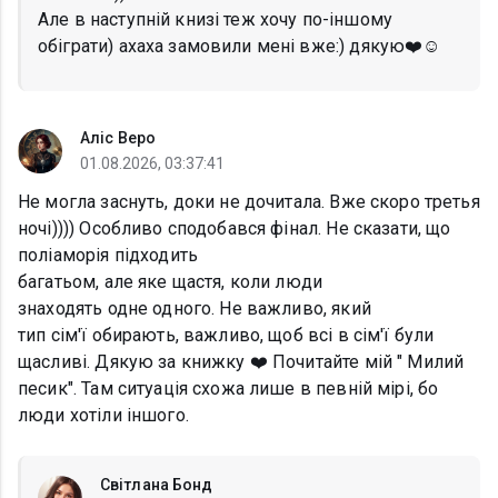
Але в наступній книзі теж хочу по-іншому
обіграти) ахаха замовили мені вже:) дякую❤️☺️
Аліс Веро
01.08.2026, 03:37:41
Не могла заснуть, доки не дочитала. Вже скоро третья
ночі)))) Особливо сподобався фінал. Не сказати, що
поліаморія підходить
багатьом, але яке щастя, коли люди
знаходять одне одного. Не важливо, який
тип сім'ї обирають, важливо, щоб всі в сім'ї були
щасливі. Дякую за книжку ❤️ Почитайте мій " Милий
песик". Там ситуація схожа лише в певній мірі, бо
люди хотіли іншого.
Світлана Бонд