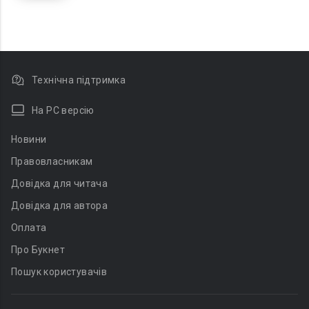
Технічна підтримка
На PC версію
Новини
Правовласникам
Довідка для читача
Довідка для автора
Оплата
Про Букнет
Пошук користувачів