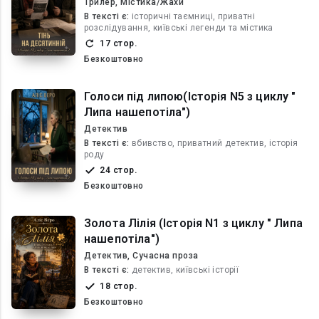
Трилер, Містика/Жахи
В текcті є:
історичні таємниці, приватні
розслідування, київські легенди та містика
17 стор.
Безкоштовно
Голоси під липою(Історія N5 з циклу "
Липа нашепотіла")
Детектив
В текcті є:
вбивство, приватний детектив, історія
роду
24 стор.
Безкоштовно
Золота Лілія (Історія N1 з циклу " Липа
нашепотіла")
Детектив, Сучасна проза
В текcті є:
детектив, київські історії
18 стор.
Безкоштовно