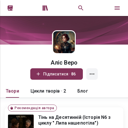


Аліс Веро
Підписатися · 86
Твори
Цикли творів · 2
Блог
Рекомендація автора
Тінь на Десятинній (Історія N6 з
циклу " Липа нашепотіла")