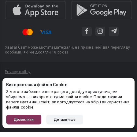
Увага! Сайт може містити матеріали, не призначені для перегляду
особами, які не досягли 18 років!
Privacy policy
Угода користувача
Використання файлів Cookie
Політика конфіденційності
З метою забезпечення кращого досвіду користувача, ми
збираємо та використовуємо файли cookie. Продовжуючи
Правила публікації авторського контенту
переглядати наш сайт, ви погоджуєтеся на збір і використання
файлів cookie.
PR-вiддiл: pr@booknet.com
Дозволити
Детальніше
© 2026 Booknet. Всі права захищено.
Narva mnt 5, Tallinn 10117, Естонія